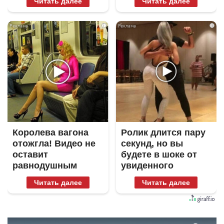
Читать далее
Читать далее
i
i
Королева вагона
Ролик длится пару
отожгла! Видео не
секунд, но вы
оставит
будете в шоке от
равнодушным
увиденного
Читать далее
Читать далее