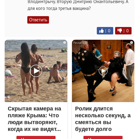
Влодимтрычу. Вторую Дмитрию Онантольевичу. А
для кого тогда третья вакцина?
Ответить
|
0
|
0
i
i
Скрытая камера на
Ролик длится
пляже Крыма: Что
несколько секунд, а
люди вытворяют,
смеяться вы
когда их не видят...
будете долго