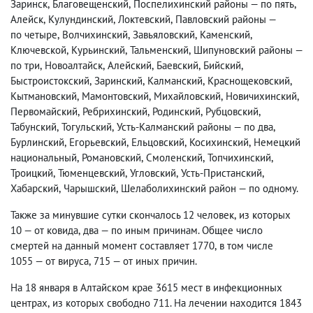
Заринск
,
Благовещенский
,
Поспелихинский районы — по пять
,
Алейск
,
Кулундинский
,
Локтевский
,
Павловский районы —
по четыре
,
Волчихинский
,
Завьяловский
,
Каменский
,
Ключевской
,
Курьинский
,
Тальменский
,
Шипуновский районы —
по три
,
Новоалтайск
,
Алейский
,
Баевский
,
Бийский
,
Быстроистокский
,
Заринский
,
Калманский
,
Краснощековский
,
Кытмановский
,
Мамонтовский
,
Михайловский
,
Новичихинский
,
Первомайский
,
Ребрихинский
,
Родинский
,
Рубцовский
,
Табунский
,
Тогульский
,
Усть-Калманский районы — по два
,
Бурлинский
,
Егорьевский
,
Ельцовский
,
Косихинский
,
Немецкий
национальный
,
Романовский
,
Смоленский
,
Топчихинский
,
Троицкий
,
Тюменцевский
,
Угловский
,
Усть-Пристанский
,
Хабарский
,
Чарышский
,
Шелаболихинский район — по одному.
Также за минувшие сутки скончалось 12 человек
,
из которых
10 — от ковида
,
два — по иным причинам. Общее число
смертей на данный момент составляет 1770
,
в том числе
1055 — от вируса
,
715 — от иных причин.
На 18 января в Алтайском крае 3615 мест в инфекционных
центрах
,
из которых свободно 711. На лечении находится 1843