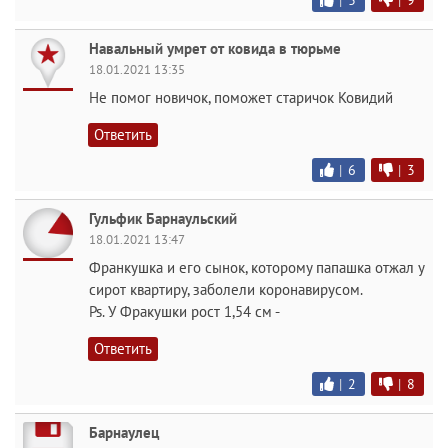
|
3
|
9
Навальный умрет от ковида в тюрьме
18.01.2021 13:35
Не помог новичок, поможет старичок Ковидий
Ответить
|
6
|
3
Гульфик Барнаульский
18.01.2021 13:47
Франкушка и его сынок, которому папашка отжал у
сирот квартиру, заболели коронавирусом.
Ps. У Фракушки рост 1,54 см -
Ответить
|
2
|
8
Барнаулец