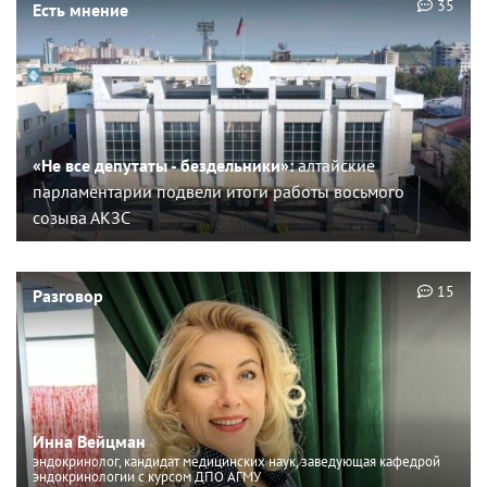
35
Есть мнение
«Не все депутаты - бездельники»:
алтайские
парламентарии подвели итоги работы восьмого
созыва АКЗС
15
Разговор
Инна Вейцман
эндокринолог, кандидат медицинских наук, заведующая кафедрой
эндокринологии с курсом ДПО АГМУ