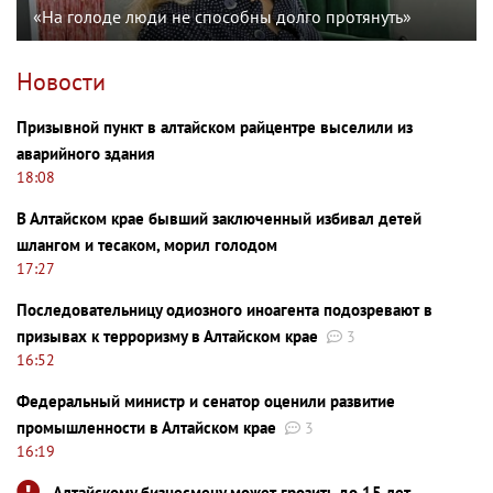
«На голоде люди не способны долго протянуть»
Новости
Призывной пункт в алтайском райцентре выселили из
аварийного здания
18:08
В Алтайском крае бывший заключенный избивал детей
шлангом и тесаком, морил голодом
17:27
Последовательницу одиозного иноагента подозревают в
призывах к терроризму в Алтайском крае
3
16:52
Федеральный министр и сенатор оценили развитие
промышленности в Алтайском крае
3
16:19
Алтайскому бизнесмену может грозить до 15 лет