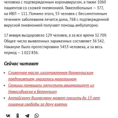
человека с подтвержденным коронавирусом
,
а также 1060
пациентов со схожей пневмонией. Тяжелобольных — 377
,
на ИВЛ — 111. Помимо этого
,
55 человек с бессимптомным
течением заболевания лечатся дома
,
768 с подтвержденной
вирусной пневмонией получают помощь амбулаторно.
17 января выздоровело 129 человек
,
а за все время 32 709.
Общее число выявленных зараженных составляет 36 542.
Накануне было протестировано 5453 человека
,
а за весь
период — 1 022 836.
Сейчас читают
Сливочное масло, изготовленное барнаульским
предприятием, оказалось маргарином
Санкции помешали запустить авиамаршрут из
Новосибирска в Белокуриху
Алтайскому бизнесмену может грозить до 15 лет
лишения свободы за дачу взятки