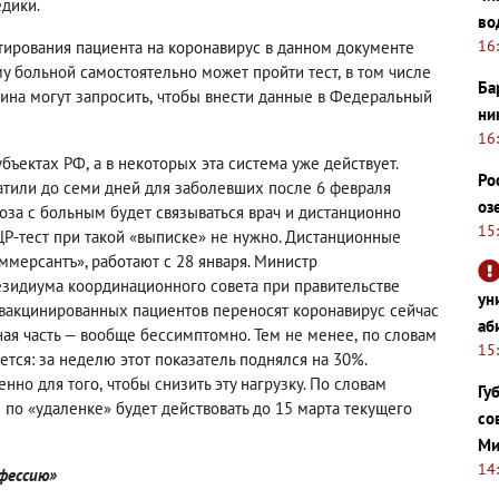
дики.
во
16
тирования пациента на коронавирус в данном документе
му больной самостоятельно может пройти тест
,
в том числе
Ба
нина могут запросить
,
чтобы внести данные в Федеральный
ни
16
убъектах РФ
,
а в некоторых эта система уже действует.
Ро
атили до семи дней для заболевших после 6 февраля
оз
оза с больным будет связываться врач и дистанционно
15
ЦР-тест при такой «выписке» не нужно. Дистанционные
ммерсантъ», работают с 28 января. Министр
зидиума координационного совета при правительстве
ун
вакцинированных пациентов переносят коронавирус сейчас
аб
ная часть — вообще бессимптомно. Тем не менее
,
по словам
15
ется: за неделю этот показатель поднялся на 30%.
енно для того
,
чтобы снизить эту нагрузку. По словам
Гу
по «удаленке» будет действовать до 15 марта текущего
со
Ми
14
фессию»