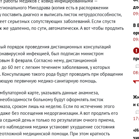
ат работы медиков с ковид-инфицированными —
до
регионального Минздрава
(
копия есть в распоряжении
09
у поставить диагноз и выписать листок нетрудоспособности
,
еет серьезных сопутствующих заболеваний. Если спустя
В 
к же удаленно
,
по сути
,
автоматически. А вот чтобы продлить
ор
09
ый порядок проведения дистанционных консультаций
ронавирусной инфекцией
,
был подписан министром
пр
вым 8 февраля. Согласно нему
,
дистанционной
8 до 60 лет с легким течением заболевания
,
у которых
08
. Консультацию такого рода будут проводить при обращении
ающую первичную медико-санитарную помощь.
амбулаторной карте
,
указывать данные анамнеза
,
Жи
ри необходимости больному будут оформлять листок
и 
иказа
,
сроком лишь на неделю. Если по истечению этого
даже без посещения медорганизации. А вот продлить его
17
а седьмой день и только по результатам очного приема
,
ного наблюдения медики установят ухудшение состояния
«Н
 неотложной медицинской помощи. При этом кратность
чи