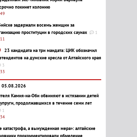
срочно покинет колонию
:49
Бийске задержали восемь женщин за
ганизацию проституции в городских саунах
1
:11
23 кандидата на три мандата: ЦИК обозначил
етендентов на думские кресла от Алтайского края
3
:33
05.08.2026
теля Камня-на-Оби обвиняют в истязании детей
супруги, продолжавшихся в течение семи лет
1
:34
е катастрофа, а вынужденная мера»: алтайские
новники прокомментировали обмеление