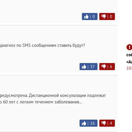
|
0
|
0
диагноз по SMS сообщениям ставить будут?
со
«А
|
37
|
6
10
предусмотрена. Дистанционной консультации подлежат
о 60 лет с легким течением заболевания...
|
16
|
4