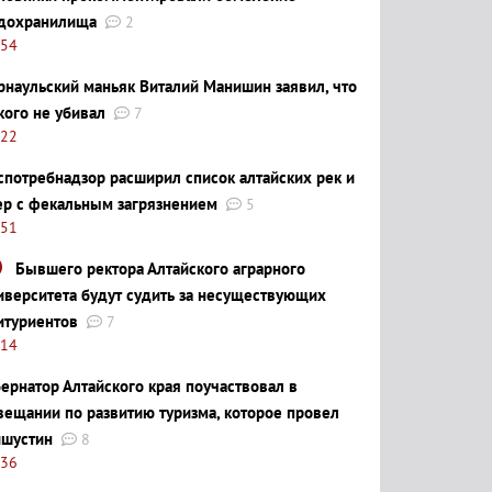
дохранилища
2
:54
рнаульский маньяк Виталий Манишин заявил, что
кого не убивал
7
:22
спотребнадзор расширил список алтайских рек и
ер с фекальным загрязнением
5
:51
Бывшего ректора Алтайского аграрного
иверситета будут судить за несуществующих
итуриентов
7
:14
бернатор Алтайского края поучаствовал в
вещании по развитию туризма, которое провел
шустин
8
:36