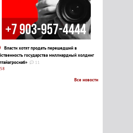
Власти хотят продать перешедший в
бственность государства миллиардный холдинг
лтайагроснаб»
11
:58
Все новости