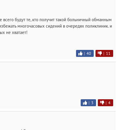
ее всего будут те, кто получит такой больничный обманным
 избежать многочасовых сидений в очередях поликлиник. и
рых не хватает!
|
40
|
11
|
3
|
4