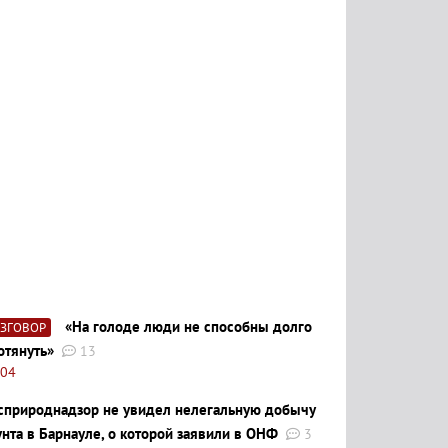
«На голоде люди не способны долго
АЗГОВОР
отянуть»
13
:04
сприроднадзор не увидел нелегальную добычу
унта в Барнауле, о которой заявили в ОНФ
3