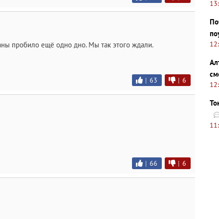
13
По
по
12
ны пробило ещё одно дно. Мы так этого ждали.
Ал
см
|
63
|
6
12
То
11
|
66
|
6