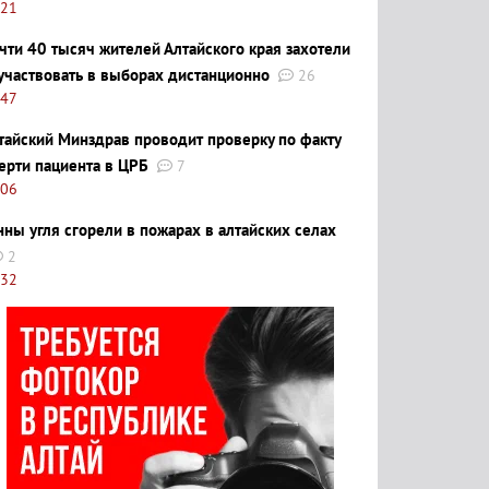
:21
чти 40 тысяч жителей Алтайского края захотели
участвовать в выборах дистанционно
26
:47
тайский Минздрав проводит проверку по факту
ерти пациента в ЦРБ
7
:06
нны угля сгорели в пожарах в алтайских селах
2
:32