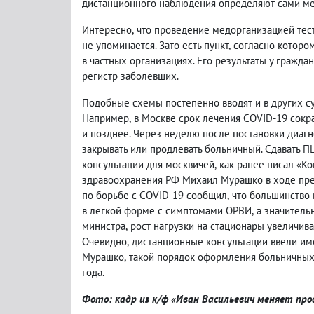
дистанционного наблюдения определяют сами ме
Интересно
,
что проведение медорганизацией тес
не упоминается. Зато есть пункт
,
согласно которо
в частных организациях. Его результаты у гражда
регистр заболевших.
Подобные схемы постепенно вводят и в других с
Например
,
в Москве срок лечения COVID-19 сокр
и позднее. Через неделю после постановки диагн
закрывать или продлевать больничный. Сдавать П
консультации для москвичей
,
как ранее писал «Ко
здравоохранения РФ Михаил Мурашко в ходе пре
по борьбе с COVID-19 сообщил
,
что большинство 
в легкой форме с симптомами ОРВИ
,
а значитель
министра
,
рост нагрузки на стационары увеличива
Очевидно
,
дистанционные консультации ввели им
Мурашко
,
такой порядок оформления больничных 
года.
Фото: кадр из к/ф «Иван Васильевич меняет про