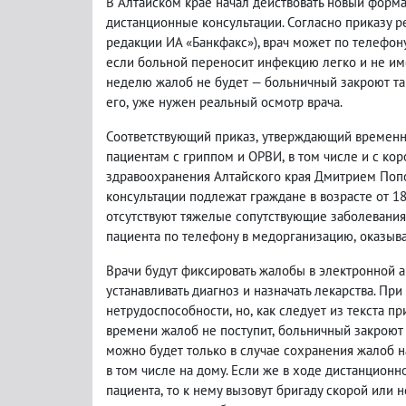
В Алтайском крае начал действовать новый форм
дистанционные консультации. Согласно приказу 
редакции ИА «Банкфакс»), врач может по телефон
если больной переносит инфекцию легко и не им
неделю жалоб не будет — больничный закроют та
его
,
уже нужен реальный осмотр врача.
Соответствующий приказ
,
утверждающий временн
пациентам с гриппом и ОРВИ
,
в том числе и с ко
здравоохранения Алтайского края Дмитрием Попо
консультации подлежат граждане в возрасте от 1
отсутствуют тяжелые сопутствующие заболевания
пациента по телефону в медорганизацию
,
оказыв
Врачи будут фиксировать жалобы в электронной 
устанавливать диагноз и назначать лекарства. П
нетрудоспособности
,
но
,
как следует из текста пр
времени жалоб не поступит
,
больничный закроют 
можно будет только в случае сохранения жалоб н
в том числе на дому. Если же в ходе дистанцион
пациента
,
то к нему вызовут бригаду скорой или