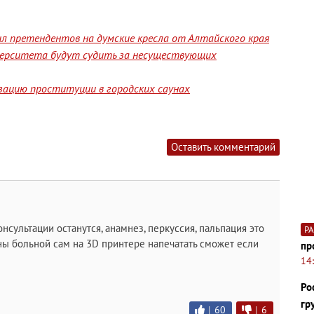
л претендентов на думские кресла от Алтайского края
верситета будут судить за несуществующих
изацию проституции в городских саунах
Оставить комментарий
онсультации останутся, анамнез, перкуссия, пальпация это
Р
ны больной сам на 3D принтере напечатать сможет если
пр
14
Ро
гр
|
60
|
6