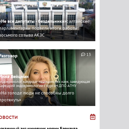
«Не все депутаты - бездельники»:
алтайские
парламентарии подвели итоги работы
восьмого созыва АКЗС
13
Разговор
Инна Вейцман
эндокринолог, кандидат медицинских наук, заведующая
кафедрой эндокринологии с курсом ДПО АГМУ
«На голоде люди не способны долго
протянуть»
овости
ужденный экс-чиновник мэрии Барнаула