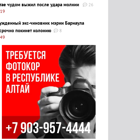
тае чудом выжил после удара молнии
26
:19
ужденный экс-чиновник мэрии Барнаула
срочно покинет колонию
8
:49