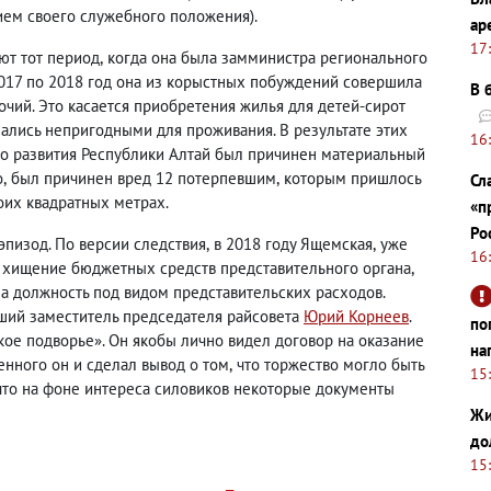
ем своего служебного положения).
ар
17
ют тот период
,
когда она была замминистра регионального
2017 по 2018 год она из корыстных побуждений совершила
В 
чий. Это касается приобретения жилья для детей-сирот
зались непригодными для проживания. В результате этих
16
о развития Республики Алтай был причинен материальный
о
,
был причинен вред 12 потерпевшим
,
которым пришлось
Сл
оих квадратных метрах.
«п
Ро
эпизод. По версии следствия
,
в 2018 году Ящемская
,
уже
16
 хищение бюджетных средств представительного органа
,
на должность под видом представительских расходов.
ий заместитель председателя райсовета
Юрий Корнеев
.
по
кое подворье». Он якобы лично видел договор на оказание
на
енного он и сделал вывод о том
,
что торжество могло быть
15
что на фоне интереса силовиков некоторые документы
Жи
до
15