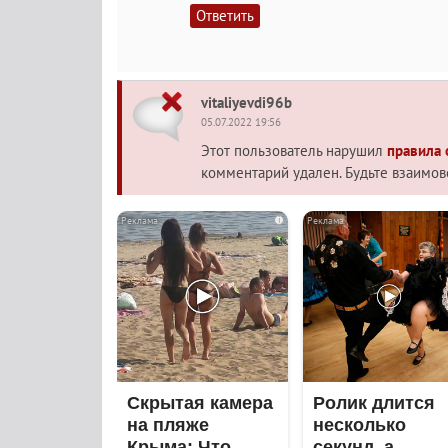
Ответить
vitaliyevdi96b
05.07.2022 19:56
Этот пользователь нарушил
правила
комментарий удален. Будьте взаимо
i
Скрытая камера
Ролик длится
на пляже
несколько
Крыма: Что
секунд, а