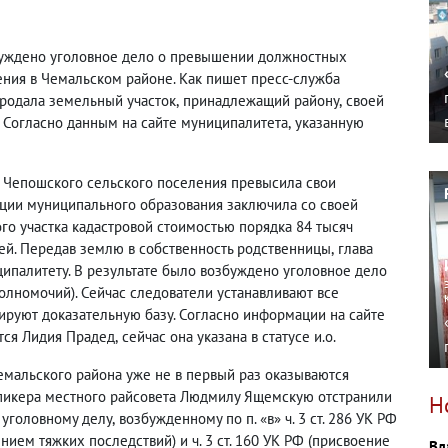
буждено уголовное дело о превышении должностных
ния в Чемальском районе. Как пишет пресс-служба
продала земельный участок
,
принадлежащий району
,
своей
 Согласно данным на сайте муниципалитета
,
указанную
ва Чепошского сельского поселения превысила свои
ции муниципального образования заключила со своей
го участка кадастровой стоимостью порядка 84 тысяч
ей. Передав землю в собственность родственницы
,
глава
палитету. В результате было возбуждено уголовное дело
лномочий). Сейчас следователи устанавливают все
ируют доказательную базу. Согласно информации на сайте
ется Лидия Прадед
,
сейчас она указана в статусе и.о.
емальского района уже не в первый раз оказываются
пикера местного райсовета Людмилу Ящемскую отстранили
Н
 уголовному делу
,
возбужденному по п. «в» ч. 3 ст. 286 УК РФ
ем тяжких последствий) и ч. 3 ст. 160 УК РФ
(
присвоение
Вл