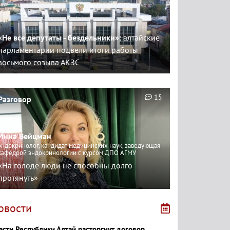
«Не все депутаты - бездельники»:
алтайские
парламентарии подвели итоги работы
восьмого созыва АКЗС
15
Разговор
Инна Вейцман
эндокринолог, кандидат медицинских наук, заведующая
кафедрой эндокринологии с курсом ДПО АГМУ
«На голоде люди не способны долго
протянуть»
овости
асти Республики Алтай расторгнут договор