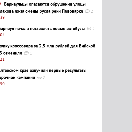
Барнаульцы опасаются обрушения улицы
лахова из-за смены русла реки Пивоварки
2
:39
Барнаул начали поставлять новые автобусы
2
:04
купку кроссовера за 3,5 млн рублей для Бийской
Б отменили
1
:21
Алтайском крае озвучили первые результаты
орочной кампании
2
:50