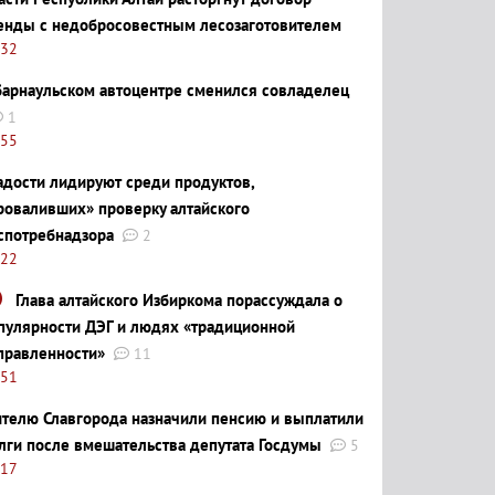
енды с недобросовестным лесозаготовителем
:32
барнаульском автоцентре сменился совладелец
1
:55
адости лидируют среди продуктов,
роваливших» проверку алтайского
спотребнадзора
2
:22
Глава алтайского Избиркома порассуждала о
пулярности ДЭГ и людях «традиционной
правленности»
11
:51
телю Славгорода назначили пенсию и выплатили
лги после вмешательства депутата Госдумы
5
:17