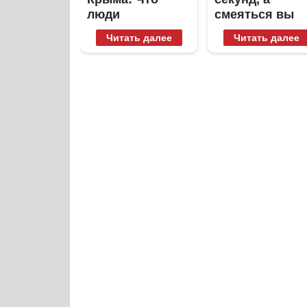
люди
смеяться вы
вытворяют,
будете долго
Читать далее
Читать далее
когда их не
видят...