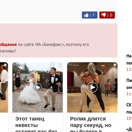
|
7
|
0
 общения
на сайте ИА «Банкфакс», поэтому его
вежливы!
На
по
i
i
i
12
Па
оп
11
СК
по
10
Этот танец
Ролик длится
невесты
пару секунд, но
«Д
оставит вас без
вы будете в