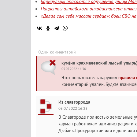
Барнаульцы опасаются обрушения улицы Мала
Пациенты алтайского онкодиспансера отказа
«Делал сам себе массаж сердца»: боец СВО н
Один комментарий
кум(не крахмалевский лысый упырь
05.07.2022 11:36
Этот пользователь нарушил
правила
комментарий удален. Будьте взаимо
Из славгоррода
05.07.2022 16:23
В Славгороде полностью земельные уча
карман работникам администрации и к
Дыбань.Прокурорские или в доле или 