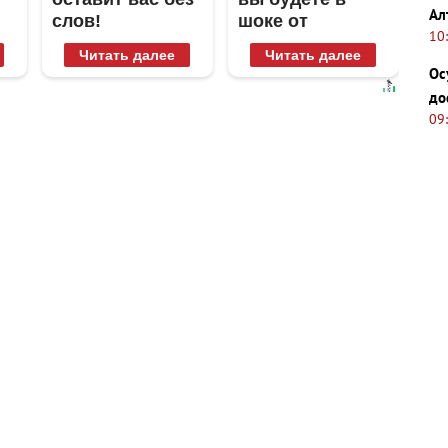
Ал
слов!
шоке от
10
Пересмотрела
увиденного
Читать далее
Читать далее
10 раз
Ос
до
09