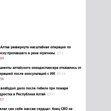
 Алтае развернута масштабная операция по
иску пропавшего в реке мужчины
2
:09
циенты алтайского онкодиспансера отказались от
ерацией после консультаций с ИИ
14
:36
 возбудил дело после гибели при пожаре
дростка в Республике Алтай
2
:57
елал сам себе массаж сердца»: боец СВО на