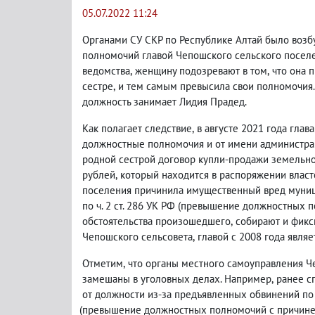
05.07.2022 11:24
Органами СУ СКР по Республике Алтай было воз
полномочий главой Чепошского сельского поселе
ведомства
,
женщину подозревают в том
,
что она 
сестре
,
и тем самым превысила свои полномочия.
должность занимает Лидия Прадед.
Как полагает следствие
,
в августе 2021 года гла
должностные полномочия и от имени администра
родной сестрой договор купли-продажи земельно
рублей
,
который находится в распоряжении власт
поселения причинила имущественный вред муници
по ч. 2 ст. 286 УК РФ
(
превышение должностных по
обстоятельства произошедшего
,
собирают и фикс
Чепошского сельсовета
,
главой с 2008 года явля
Отметим
,
что органы местного самоуправления Ч
замешаны в уголовных делах. Например
,
ранее с
от должности из-за предъявленных обвинений по
(
превышение должностных полномочий с причинени