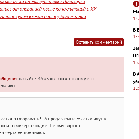
хова из-за смены русла реки Пивоварки
лись от операцией после консультаций с ИИ
Ма
а Алтае чудом выжил после удара молнии
14
В 
14
Оставить комментарий
За
ЦГ
13
)
В 
 общения
на сайте ИА «Банкфакс», поэтому его
уб
вежливы!
12
стки разворованы!.. А продаваемые участки идут в
акой то мизер а бюджет.Первая ворюга
ни черта не понимают.