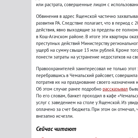
или растрата
,
совершенные лицом с использовани
Обвинения в адрес Ящемской частично захватыва
развития РА. Следствие полагает
,
что в период с 
действия
,
явно выходящие за пределы ее полномо
в Кош-Агачском районе. В итоге эти квартиры ока
преступных действий Министерству региональног
ущерб на сумму свыше 13 млн рублей. Кроме тог
понести затраты на устранение недостатков на св
Правоохранителей заинтересовал не только этот 
перебравшись в Чемальский райсовет
,
совершила
потратив их на празднование своего назначения 
Об этом случае ранее подробно
рассказывал
бывш
По его словам
,
банкет проходил в кафе «Чемальс
услуг с заведением на столе у Ящемской. Из увид
оплачено за счет бюджета. При этом он отмечал
,
внезапно исчезли.
Сейчас читают