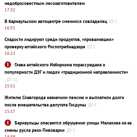
недобросовестным лесозаготовителем
17:32
В барнаульском автоцентре сменился совладелец
1
16:55
Сладости лидируют среди продуктов, «проваливших»
проверку алтайского Роспотребнадзора
2
16:22
Глава алтайского Избиркома порассуждала о
популярности ДЭГ и людях «традиционной направленности»
11
15:51
Жителю Славгорода назначили пенсию и выплатили долги
после вмешательства депутата Госдумы
5
15:17
Барнаульцы опасаются обрушения улицы Малахова из-за
смены русла реки Пивоварки
2
14:39