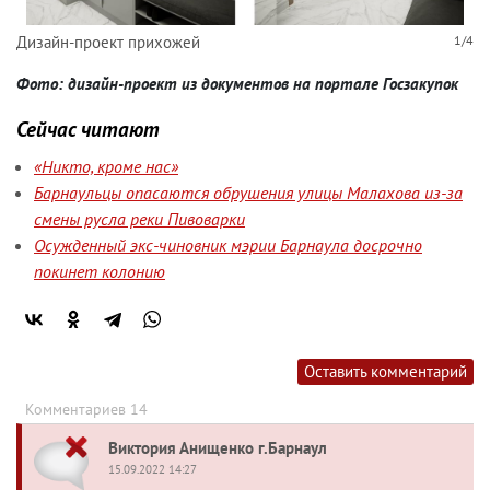
Дизайн-проект прихожей
1/4
Фото: дизайн-проект из документов на портале Госзакупок
Сейчас читают
«Никто, кроме нас»
Барнаульцы опасаются обрушения улицы Малахова из-за
смены русла реки Пивоварки
Осужденный экс-чиновник мэрии Барнаула досрочно
покинет колонию
Оставить комментарий
Комментариев 14
Виктория Анищенко г.Барнаул
15.09.2022 14:27