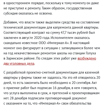
в одностороннем порядке
,
поскольку к тому моменту он даже
не приступил к ремонту. Таким образом
,
государственная
субсидия оказалась не освоена.
Добавим
,
что власти также выделяли средства на составление
технической документации для капремонта данной квартиры.
Соответствующий контракт на сумму 47,7 тысяч рублей был
заключен в августе 2020 года. Исполнителем оказалось
скандально известное ООО «Империал-А». В настоящий
момент оно фигурирует в ситуации с затянувшимся более чем
на год некачественным ремонтом школы на станции Голуха
в Заринском районе. По следам этих работ уже
возбуждено
два уголовных дела
.
С разработкой проектно-сметной документации для казенной
квартиры у фирмы также не задалось. На это ей отводилось 20
дней
,
то есть закончить было необходимо к 20 сентября. Акт
о приемке работ был подписан 16 декабря
,
в нем говорится
,
что услуга выполнена в срок
,
и претензий к проектировщикам
нет. 28 декабря подписали противоречащий документ
с указанием на то
,
что «Империал-А» свои обязательства