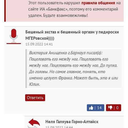
Этот пользователь нарушил
правила общения
на
сайте ИА «Банкфакс», поэтому его комментарий
удален. Будьте взаимовежливы!
Бешеный экстаз и бешенный оргазм у педироски
МГЕРовской))))
15.09.2022 14:41
Виктория Анищенко г.Барнаул писал(а):
Поцеловать его между ног. Поцеловать его
между ног. Поцеловать его между ног. До пупка.
До головы. Но самое главное, понять, кто
именно целует Франка. Может быть, это я или
Юлик.
Ответить
|
14
|
0
Неля Галяува Горно-Алтайск
15.09.2022 14:44