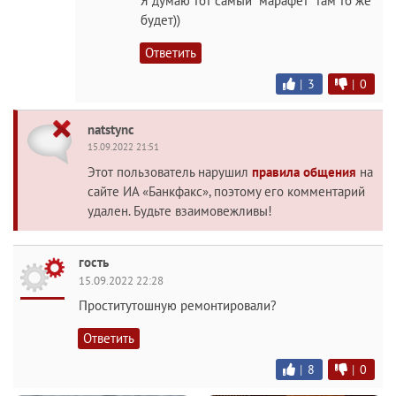
Я думаю тот самый "марафет" там то же
будет))
Ответить
|
3
|
0
natstync
15.09.2022 21:51
Этот пользователь нарушил
правила общения
на
сайте ИА «Банкфакс», поэтому его комментарий
удален. Будьте взаимовежливы!
гость
15.09.2022 22:28
Проститутошную ремонтировали?
Ответить
|
8
|
0