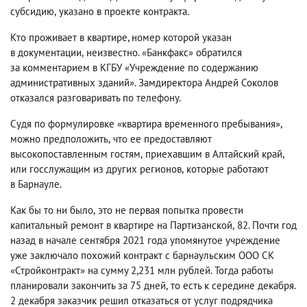
субсидию
,
указано в проекте контракта.
Кто проживает
в квартире
, номер которой указан
в документации
,
неизвестно. «Банкфакс» обратился
за комментарием в КГБУ «Учреждение по содержанию
административных зданий». Замдиректора Андрей Соколов
отказался разговаривать по телефону.
Судя по формулировке
«
квартира временного пребывания»,
можно предположить
,
что ее предоставляют
высокопоставленным гостям
,
приехавшим в Алтайский край
,
или госслужащим из других регионов
,
которые работают
в Барнауле.
Как бы то ни было
,
это не первая попытка провести
капитальный ремонт в квартире на Партизанской
,
82. Почти год
назад в начале сентября 2021 года упомянутое учреждение
уже заключало похожий контракт с барнаульским ООО СК
«Стройконтракт» на сумму 2,231 млн рублей. Тогда работы
планировали закончить за 75 дней
,
то есть к середине декабря.
2 декабря заказчик решил отказаться от услуг подрядчика