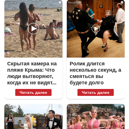
i
i
Скрытая камера на
Ролик длится
пляже Крыма: Что
несколько секунд, а
люди вытворяют,
смеяться вы
когда их не видят...
будете долго
Читать далее
Читать далее
i
i