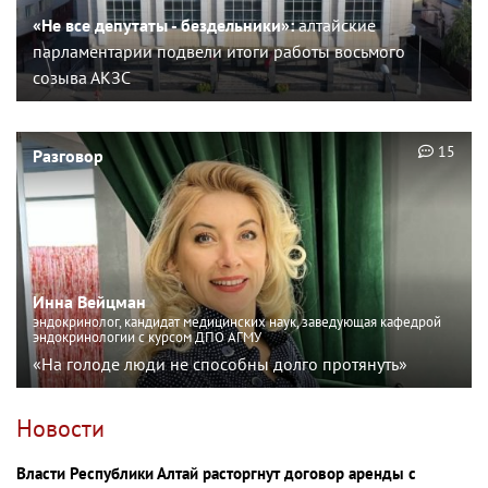
«Не все депутаты - бездельники»:
алтайские
парламентарии подвели итоги работы восьмого
созыва АКЗС
15
Разговор
Инна Вейцман
эндокринолог, кандидат медицинских наук, заведующая кафедрой
эндокринологии с курсом ДПО АГМУ
«На голоде люди не способны долго протянуть»
Новости
Власти Республики Алтай расторгнут договор аренды с