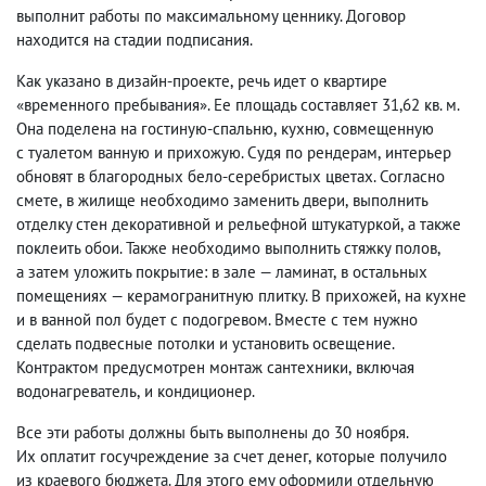
выполнит работы по максимальному ценнику. Договор
находится на стадии подписания.
Как указано в дизайн-проекте
,
речь идет о квартире
«временного пребывания». Ее площадь составляет 31,62 кв. м.
Она поделена на гостиную-спальню
,
кухню
,
совмещенную
с туалетом ванную и прихожую. Судя по рендерам
,
интерьер
обновят в благородных бело-серебристых цветах. Согласно
смете
,
в жилище необходимо заменить двери
,
выполнить
отделку стен декоративной и рельефной штукатуркой
,
а также
поклеить обои. Также необходимо выполнить стяжку полов
,
а затем уложить покрытие: в зале — ламинат
,
в остальных
помещениях — керамогранитную плитку. В прихожей
,
на кухне
и в ванной пол будет с подогревом. Вместе с тем нужно
сделать подвесные потолки и установить освещение.
Контрактом предусмотрен монтаж сантехники
,
включая
водонагреватель
,
и кондиционер.
Все эти работы должны быть выполнены до 30 ноября.
Их оплатит госучреждение за счет денег
,
которые получило
из краевого бюджета. Для этого ему оформили отдельную