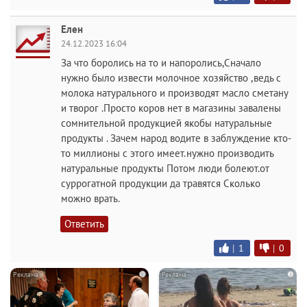
Елен
24.12.2023 16:04
За что боролись на то и напоролись,Сначало
нужно было извести молочное хозяйство ,ведь с
молока натурального и производят масло сметану
и творог .Просто коров нет в магазины завалены
сомнительной продукцией якобы натуральные
продукты . Зачем народ водите в заблуждение кто-
то миллионы с этого имеет.нужно производить
натуральные продукты Потом люди болеют.от
суррогатной продукции да травятся Сколько
можно врать.
Ответить
|
1
|
0
i
i