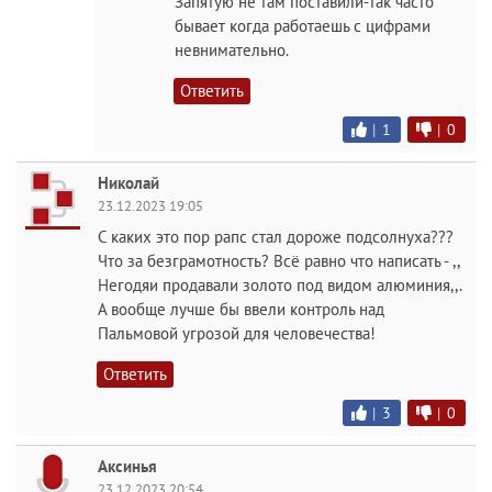
Запятую не там поставили-так часто
бывает когда работаешь с цифрами
невнимательно.
Ответить
|
1
|
0
Николай
23.12.2023 19:05
С каких это пор рапс стал дороже подсолнуха???
Что за безграмотность? Всё равно что написать - ,,
Негодяи продавали золото под видом алюминия,,.
А вообще лучше бы ввели контроль над
Пальмовой угрозой для человечества!
Ответить
|
3
|
0
Аксинья
23.12.2023 20:54