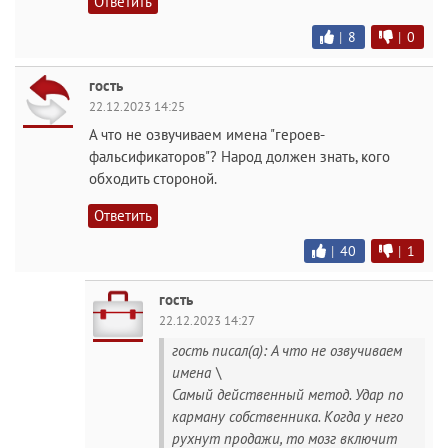
Ответить
|
8
|
0
гость
22.12.2023 14:25
А что не озвучиваем имена "героев-
фальсификаторов"? Народ должен знать, кого
обходить стороной.
Ответить
|
40
|
1
гость
22.12.2023 14:27
гость писал(а): А что не озвучиваем
имена \
Самый действенный метод. Удар по
карману собственника. Когда у него
рухнут продажи, то мозг включит