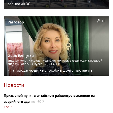
созыва АКЗС
15
Разговор
Инна Вейцман
эндокринолог, кандидат медицинских наук, заведующая кафедрой
эндокринологии с курсом ДПО АГМУ
«На голоде люди не способны долго протянуть»
Новости
Призывной пункт в алтайском райцентре выселили из
аварийного здания
2
18:08