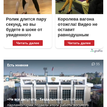
Ролик длится пару
Королева вагона
секунд, но вы
отожгла! Видео не
будете в шоке от
оставит
увиденного
равнодушным
Читать далее
Читать далее
35
Есть мнение
«Не все депутаты - бездельники»:
алтайские
парламентарии подвели итоги работы восьмого