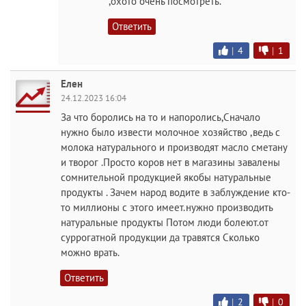
,охото очень посмотреть.
Ответить
|
4
|
1
Елен
24.12.2023 16:04
За что боролись на то и напоролись,Сначало
нужно было извести молочное хозяйство ,ведь с
молока натурального и производят масло сметану
и творог .Просто коров нет в магазины завалены
сомнительной продукцией якобы натуральные
продукты . Зачем народ водите в заблуждение кто-
то миллионы с этого имеет.нужно производить
натуральные продукты Потом люди болеют.от
суррогатной продукции да травятся Сколько
можно врать.
Ответить
|
2
|
0