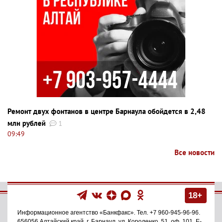
Ремонт двух фонтанов в центре Барнаула обойдется в 2,48
млн рублей
1
09:49
Все новости
18+
Информационное агентство
«Банкфакс»
. Тел.
+7 960-945-96-96
.
656056
Алтайский край, г. Барнаул
,
ул. Короленко, 51, оф. 101
. E-