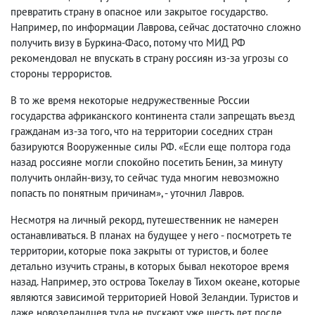
превратить страну в опасное или закрытое государство.
Например, по информации Лаврова, сейчас достаточно сложно
получить визу в Буркина-Фасо, потому что МИД РФ
рекомендовал не впускать в страну россиян из-за угрозы со
стороны террористов.
В то же время некоторые недружественные России
государства африканского континента стали запрещать въезд
гражданам из-за того, что на территории соседних стран
базируются Вооруженные силы РФ. «Если еще полтора года
назад россияне могли спокойно посетить Бенин, за минуту
получить онлайн-визу, то сейчас туда многим невозможно
попасть по понятным причинам», - уточнил Лавров.
Несмотря на личный рекорд, путешественник не намерен
останавливаться. В планах на будущее у него - посмотреть те
территории, которые пока закрыты от туристов, и более
детально изучить страны, в которых бывал некоторое время
назад. Например, это острова Токелау в Тихом океане, которые
являются зависимой территорией Новой Зеландии. Туристов и
даже новозеландцев туда не пускают уже шесть лет после