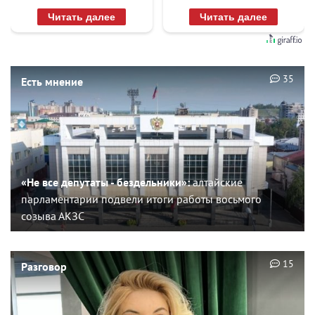
Читать далее
Читать далее
35
Есть мнение
«Не все депутаты - бездельники»:
алтайские
парламентарии подвели итоги работы восьмого
созыва АКЗС
15
Разговор