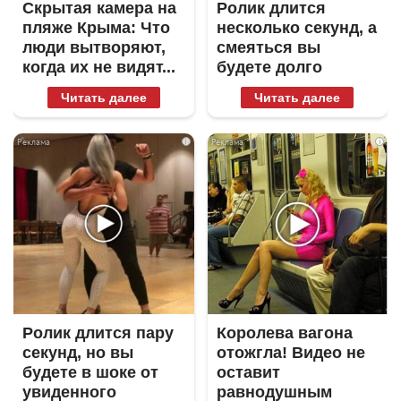
Скрытая камера на
Ролик длится
пляже Крыма: Что
несколько секунд, а
люди вытворяют,
смеяться вы
когда их не видят...
будете долго
Читать далее
Читать далее
i
i
Ролик длится пару
Королева вагона
секунд, но вы
отожгла! Видео не
будете в шоке от
оставит
увиденного
равнодушным