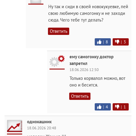
Ну так и сиди в своей новокукуевке, пей
свою любимую самогонку и не заходи
сюда. Чего тебе тут делать?
Ответить
|
8
|
3
ему самогонку доктор
запретил
18.06.2026 12:50
Только корвалол можно, вот
оно и бесится.
Ответить
|
4
|
1
однокашник
18.06.2026 20:48