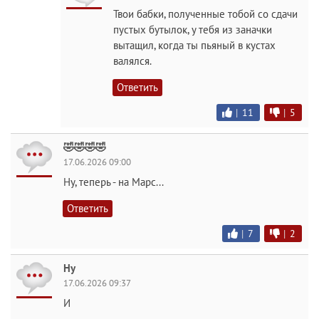
Твои бабки, полученные тобой со сдачи
пустых бутылок, у тебя из заначки
вытащил, когда ты пьяный в кустах
валялся.
Ответить
|
11
|
5
🤣🤣🤣🤣
17.06.2026 09:00
Ну, теперь - на Марс...
Ответить
|
7
|
2
Ну
17.06.2026 09:37
И