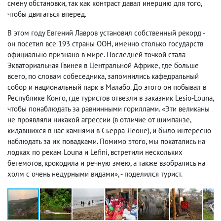
смену обстановки, так как контраст давал инерцию для того,
чтобы двигаться вперед.
В этом году Евгений Лавров установил собственный рекорд -
он посетил все 193 страны ООН, именно столько государств
официально признано в мире. Последней точкой стала
Экваториальная Гвинея в Центральной Африке, где больше
всего, по словам собеседника, запомнились кафедральный
собор и национальный парк в Малабо. До этого он побывал в
Республике Конго, где туристов отвезли в заказник Lesio-Louna,
чтобы понаблюдать за равнинными гориллами. «Эти великаны
не проявляли никакой агрессии (в отличие от шимпанзе,
кидавшихся в нас камнями в Сьерра-Леоне), и было интересно
наблюдать за их повадками. Помимо этого, мы покатались на
лодках по рекам Louna и Lefini, встретили нескольких
бегемотов, крокодила и речную змею, а также взобрались на
холм с очень недурными видами», - поделился турист.