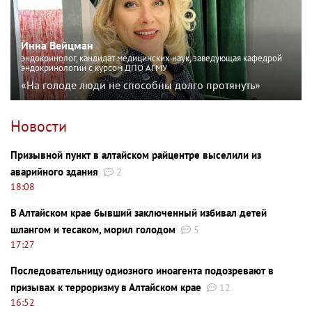
Инна Вейцман
эндокринолог, кандидат медицинских наук, заведующая кафедрой
эндокринологии с курсом ДПО АГМУ
«На голоде люди не способны долго протянуть»
Новости
Призывной пункт в алтайском райцентре выселили из
аварийного здания
2
18:08
В Алтайском крае бывший заключенный избивал детей
шлангом и тесаком, морил голодом
5
17:27
Последовательницу одиозного иноагента подозревают в
призывах к терроризму в Алтайском крае
12
16:52