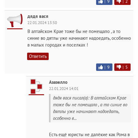
|
9
|
2
дядя вася
22.01.2024 13:50
В алтайском Крае тоже бы не помещало , а то
синие во дятлы уже начинают надоедать, особенно
в малых городах и поселках !
Ответить
|
9
|
5
Азазелло
22.01.2024 14:01
дядя вася писал(а): В алтайском Крае
тоже бы не помещало , а то синие во
дятлы уже начинают надоедать,
особенно в...
Есть ещё юристы не далёкие как Рома в