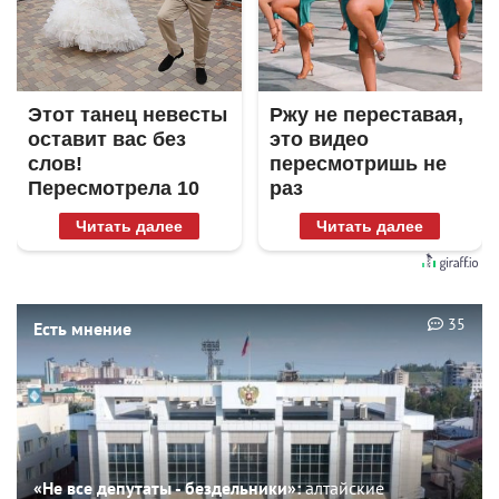
Этот танец невесты
Ржу не переставая,
оставит вас без
это видео
слов!
пересмотришь не
Пересмотрела 10
раз
раз
Читать далее
Читать далее
35
Есть мнение
«Не все депутаты - бездельники»:
алтайские