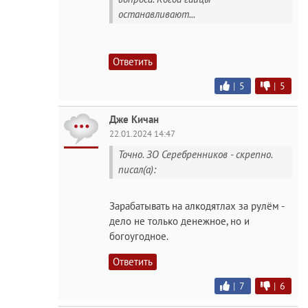
останавливают...
Ответить
|
5
|
5
Дже Кичан
22.01.2024 14:47
Точно. ЗО Серебренников - скрепно.
писал(а):
Зарабатывать на алкодятлах за рулём -
дело не только денежное, но и
богоугодное.
Ответить
|
7
|
6