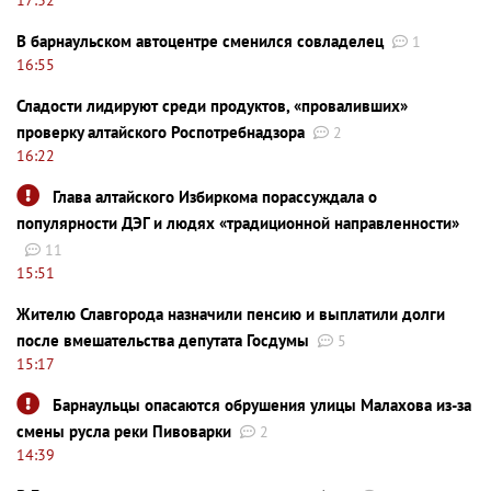
В барнаульском автоцентре сменился совладелец
1
16:55
Сладости лидируют среди продуктов, «проваливших»
проверку алтайского Роспотребнадзора
2
16:22
Глава алтайского Избиркома порассуждала о
популярности ДЭГ и людях «традиционной направленности»
11
15:51
Жителю Славгорода назначили пенсию и выплатили долги
после вмешательства депутата Госдумы
5
15:17
Барнаульцы опасаются обрушения улицы Малахова из-за
смены русла реки Пивоварки
2
14:39