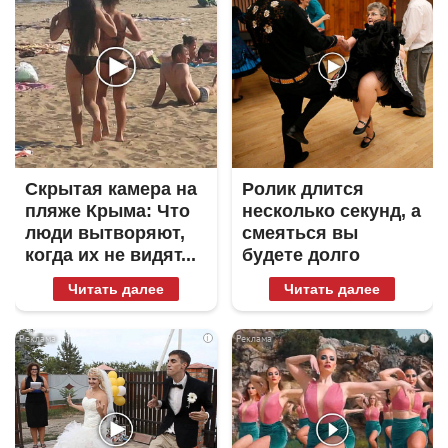
Скрытая камера на
Ролик длится
пляже Крыма: Что
несколько секунд, а
люди вытворяют,
смеяться вы
когда их не видят...
будете долго
Читать далее
Читать далее
i
i