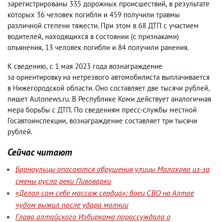
зарегистрированы 335 дорожных происшествий
,
в результате
которых 36 человек погибли и 459 получили травмы
различной степени тяжести. При этом в 68 ДТП с участием
водителей
,
находящихся в состоянии
(
с признаками)
опьянения
,
13 человек погибли и 84 получили ранения.
К сведению
,
с 1 мая 2023 года вознаграждение
за ориентировку на нетрезвого автомобилиста выплачивается
в Нижегородской области. Оно составляет две тысячи рублей
,
пишет Аutonews.ru. В Республике Коми действует аналогичная
мера борьбы с ДТП. По сведениям пресс-службы местной
Госавтоинспекции
,
вознаграждение составляет три тысячи
рублей.
Сейчас читают
Барнаульцы опасаются обрушения улицы Малахова из-за
смены русла реки Пивоварки
«Делал сам себе массаж сердца»: боец СВО на Алтае
чудом выжил после удара молнии
Глава алтайского Избиркома порассуждала о