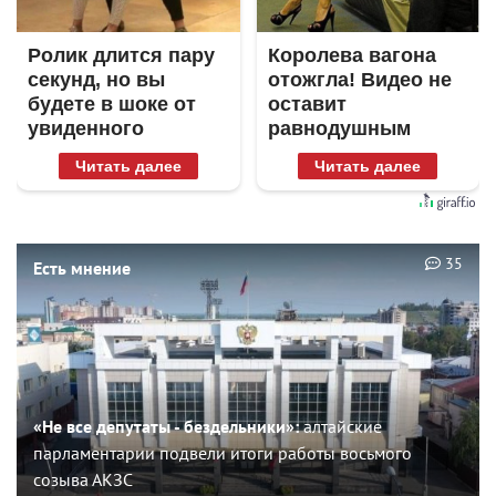
Ролик длится пару
Королева вагона
секунд, но вы
отожгла! Видео не
будете в шоке от
оставит
увиденного
равнодушным
Читать далее
Читать далее
35
Есть мнение
«Не все депутаты - бездельники»:
алтайские
парламентарии подвели итоги работы восьмого
созыва АКЗС