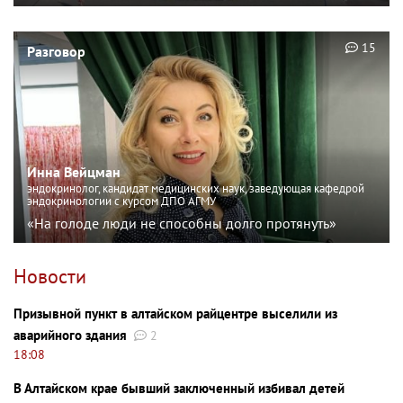
15
Разговор
Инна Вейцман
эндокринолог, кандидат медицинских наук, заведующая кафедрой
эндокринологии с курсом ДПО АГМУ
«На голоде люди не способны долго протянуть»
Новости
Призывной пункт в алтайском райцентре выселили из
аварийного здания
2
18:08
В Алтайском крае бывший заключенный избивал детей