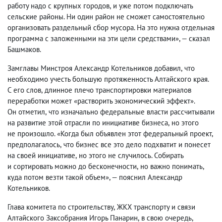
работу надо с крупных городов
,
и уже потом подключать
сельские районы. Ни один район не сможет самостоятельно
организовать раздельный сбор мусора. На это нужна отдельная
программа с заложенными на эти цели средствами», — сказал
Башмаков.
Замглавы Минстроя Александр Котельников добавил
,
что
необходимо учесть большую протяженность Алтайского края.
С его слов
,
длинное плечо транспортировки материалов
переработки может «растворить экономический эффект».
Он отметил
,
что изначально федеральные власти рассчитывали
на развитие этой отрасли по инициативе бизнеса
,
но этого
не произошло. «Когда был объявлен этот федеральный проект
,
предполагалось
,
что бизнес все это дело подхватит и понесет
на своей инициативе
,
но этого не случилось. Собирать
и сортировать можно до бесконечности
,
но важно понимать
,
куда потом везти такой объем», — пояснил
Александр
Котельников
.
Глава комитета по строительству
,
ЖКХ транспорту и связи
Алтайского Заксобрания Игорь Панарин
,
в свою очередь
,