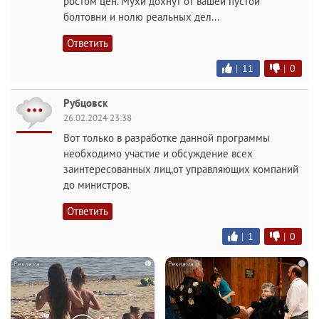
ростом цен. Мухи дохнут от вашей пустой
болтовни и нолю реальных дел...
Ответить
|
11
|
0
Рубцовск
26.02.2024 23:38
Вот только в разработке данной программы
необходимо участие и обсуждение всех
заинтересованных лиц,от управляющих компаний
до министров.
Ответить
|
1
|
0
i
i