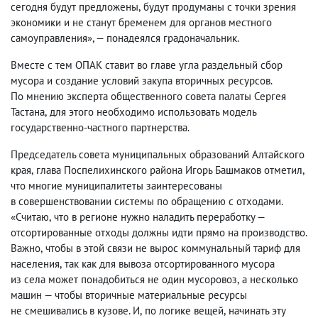
сегодня будут предложены
,
будут продуманы с точки зрения
экономики и не станут бременем для органов местного
самоуправления», — понадеялся градоначальник.
Вместе с тем ОПАК ставит во главе угла раздельный сбор
мусора и создание условий закупа вторичных ресурсов.
По мнению эксперта общественного совета палаты Сергея
Тастана
,
для этого необходимо использовать модель
государственно-частного партнерства.
Председатель совета муниципальных образований Алтайского
края
,
глава Поспелихинского района Игорь Башмаков отметил
,
что многие муниципалитеты заинтересованы
в совершенствовании системы по обращению с отходами.
«Считаю
,
что в регионе нужно наладить переработку —
отсортированные отходы должны идти прямо на производство.
Важно
,
чтобы в этой связи не вырос коммунальный тариф для
населения
,
так как для вывоза отсортированного мусора
из села может понадобиться не один мусоровоз
,
а несколько
машин — чтобы вторичные материальные ресурсы
не смешивались в кузове. И
,
по логике вещей
,
начинать эту