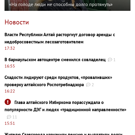
«На голоде люди не способны долго протянуть»
Новости
Власти Республики Алтай расторгнут договор аренды с
недобросовестным лесозаготовителем
17:32
В барнаульском автоцентре сменился совладелец
1
16:55
Сладости лидируют среди продуктов, «проваливших»
проверку алтайского Роспотребнадзора
2
16:22
Глава алтайского Избиркома порассуждала о
популярности ДЭГ и людях «традиционной направленности»
11
15:51
Жителю Славгорода назначили пенсию и выплатили долги