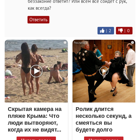
беззаконие ответит? Или всем все сойдет с рук,
как всегда?
Ответить
|
2
|
0
i
i
Скрытая камера на
Ролик длится
пляже Крыма: Что
несколько секунд, а
люди вытворяют,
смеяться вы
когда их не видят...
будете долго