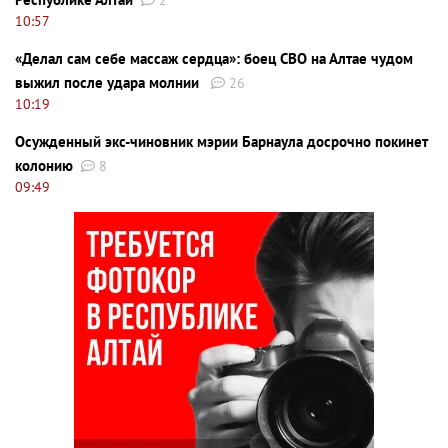
2
10:57
«Делал сам себе массаж сердца»: боец СВО на Алтае чудом
выжил после удара молнии
26
10:19
Осужденный экс-чиновник мэрии Барнаула досрочно покинет
колонию
8
09:49