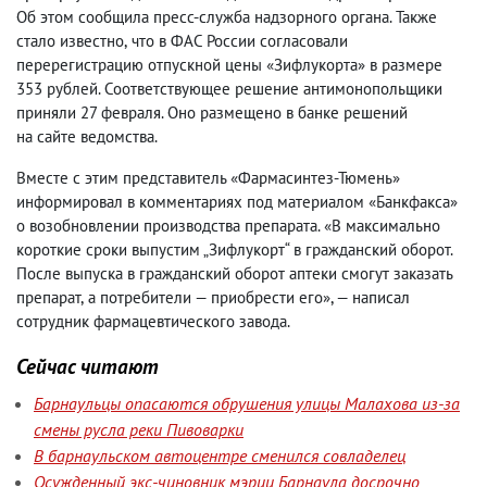
Об этом сообщила пресс-служба надзорного органа. Также
стало известно
,
что в ФАС России согласовали
перерегистрацию отпускной цены «Зифлукорта» в размере
353 рублей. Соответствующее решение антимонопольщики
приняли 27 февраля. Оно размещено в банке решений
на сайте ведомства.
Вместе с этим представитель «Фармасинтез-Тюмень»
информировал в комментариях под материалом «Банкфакса»
о возобновлении производства препарата.
«
В максимально
короткие сроки выпустим „Зифлукорт“ в гражданский оборот.
После выпуска в гражданский оборот аптеки смогут заказать
препарат
,
а потребители — приобрести его», — написал
сотрудник фармацевтического завода.
Сейчас читают
Барнаульцы опасаются обрушения улицы Малахова из-за
смены русла реки Пивоварки
В барнаульском автоцентре сменился совладелец
Осужденный экс-чиновник мэрии Барнаула досрочно