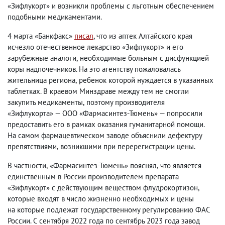
«Зифлукорт» и возникли проблемы с льготным обеспечением
подобными медикаментами.
4 марта «Банкфакс»
писал
, что из аптек Алтайского края
исчезло отечественное лекарство «Зифлукорт» и его
зарубежные аналоги
,
необходимые больным с дисфункцией
коры надпочечников. На это агентству пожаловалась
жительница региона
,
ребенок которой нуждается в указанных
таблетках. В краевом Минздраве между тем не смогли
закупить медикаменты
,
поэтому производителя
«Зифлукорта» — ООО «Фармасинтез-Тюмень» — попросили
предоставить его в рамках оказания гуманитарной помощи.
На самом фармацевтическом заводе объяснили дефектуру
препятствиями
,
возникшими при перерегистрации цены.
В частности
,
«Фармасинтез-Тюмень» пояснял
,
что является
единственным в России производителем препарата
«Зифлукорт»
с действующим веществом флудрокортизон
,
которые входят в число жизненно необходимых и цены
на которые подлежат государственному регулированию ФАС
России. С сентября 2022 года по сентябрь 2023 года завод