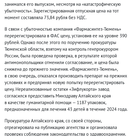
занимался его выпуском
,
несмотря на «катастрофическую
убыточность». Зарегистрированная отпускная цена на тот
момент составляла 73,84 рубля без НДС.
В связи с убыточностью компания «Фармасинтез-Тюмень»
перерегистрировала в ФАС цену
,
установив ее на уровне 390
рублей. Однако после этого по поручению прокуратуры
Тюменской области
,
взятому на контроль генпрокурором
России
,
была проведена проверка
,
в результате которой
антимонопольщики отменили согласование
,
и цена была
снижена до прежнего значения. «Фармасинтез-Тюмень»,
в свою очередь
,
отказался производить препарат на прежних
условиях и предпринял новую попытку перерегистрировать
цену. Нереализованные остатки «Зифлукорта» завод
согласился предоставить Минздраву Алтайского края
в качестве гуманитарной помощи — 1187 упаковок
,
предназначенных для лечения 43 детей в течение 2024 года.
Прокуратура Алтайского края
,
со своей стороны
,
отреагировала на публикацию агентства и организовала
проверку соблюдения законодательства о здравоохранении.