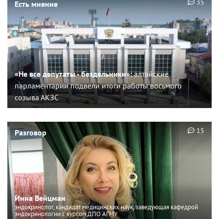
35
Есть мнение
«Не все депутаты - бездельники»:
алтайские
парламентарии подвели итоги работы восьмого
созыва АКЗС
15
Разговор
Инна Вейцман
эндокринолог, кандидат медицинских наук, заведующая кафедрой
эндокринологии с курсом ДПО АГМУ