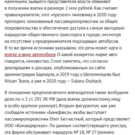
наличными. Бывшего представителя власти обвиняют
в получении взятки в размере 2 млн рублей. Как считают
правоохранители
,
этот «презент» чиновнику в 2020 году
преподнес неназванный пассажироперевозчик за общее
покровительство и обеспечение доступа к самым выгодным
маршрутам общественного транспорта в городе
,
несмотря
на отсутствие у предпринимателя подходящих автобусов.
В то же время источники указывали
,
что речь может идти о
взятке в виде автомобиля
. О какой конкретно марке авто
говорится
,
неизвестно. Стоит заметить
,
что согласно
декларациям о доходах
,
опубликованным на сайте
администрации Барнаула
,
в 2019 году у Шеломенцева был
Nissan Teana
,
а уже в 2020 году — Subaru Outback.
В отношении предполагаемого взяткодателя также возбудили
дело по ч. 5 ст. 291 УК РФ
(
дача взятки должностному лицу
в особо крупном размере). Вторым фигурантом
,
как уже
сообщали источники «Банкфакса», якобы выступает
пассажироперевозчик Олег Бесчастный
,
который представляет
ООО «Командирское». По данным соответствующего реестра
,
эта фирма обслуживает маршруты № 18
,
№ 27
(
помимо