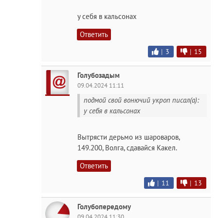
у себя в кальсонах
Ответить
|
3
|
15
Голубозадым
09.04.2024 11:11
подмой свой вонючий укроп писал(а):
у себя в кальсонах
Вытрясти дерьмо из шароваров,
149.200, Волга, сдавайся Какел.
Ответить
|
11
|
13
Голубопередому
09.04.2024 11:30