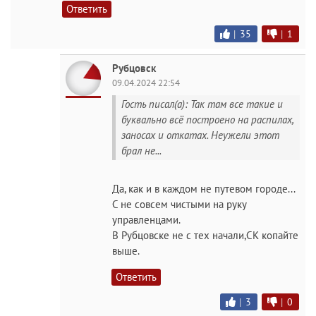
Ответить
|
35
|
1
Рубцовск
09.04.2024 22:54
Гость писал(а): Так там все такие и
буквально всё построено на распилах,
заносах и откатах. Неужели этот
брал не...
Да, как и в каждом не путевом городе...
С не совсем чистыми на руку
управленцами.
В Рубцовске не с тех начали,СК копайте
выше.
Ответить
|
3
|
0