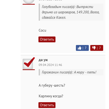
Голубозадым писал(а): Вытрясти
дерьмо из шароваров, 149.200, Волга,
сдавайся Какел.
Cocu
Ответить
|
7
|
7
да уж
09.04.2024 11:46
Горожанин писал(а): А мэру - пять!
А губеру -шесть?
Карлину когда?
Ответить