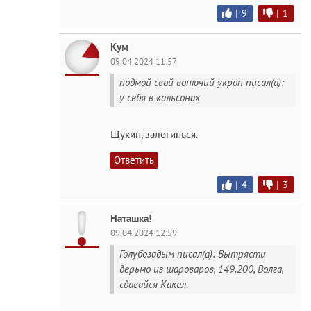
|
9
|
1
Кум
09.04.2024 11:57
подмой свой вонючий укроп писал(а):
у себя в кальсонах
Щукин, залогинься.
Ответить
|
4
|
3
Наташка!
09.04.2024 12:59
Голубозадым писал(а): Вытрясти
дерьмо из шароваров, 149.200, Волга,
сдавайся Какел.