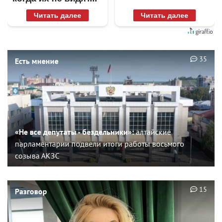
Читать далее
Читать далее
35
Есть мнение
«Не все депутаты - бездельники»:
алтайские
парламентарии подвели итоги работы восьмого
созыва АКЗС
15
Разговор