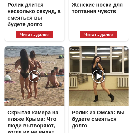
Ролик длится
Женские носки для
несколько секунд, а
топтания чувств
смеяться вы
будете долго
Читать далее
Читать далее
i
i
Скрытая камера на
Ролик из Омска: вы
пляже Крыма: Что
будете смеяться
люди вытворяют,
долго
когда их не видят...