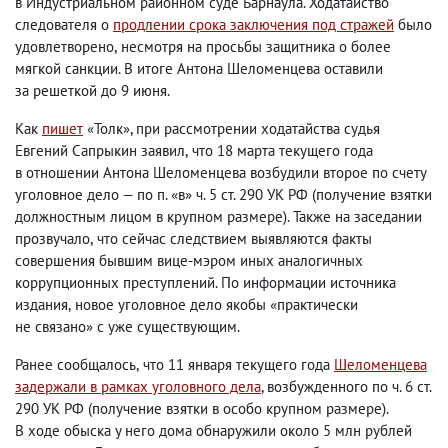
в Индустриальном районном суде Барнаула. Ходатайство
следователя о
продлении срока заключения под стражей
было
удовлетворено
,
несмотря на просьбы защитника о более
мягкой санкции. В итоге Антона Шеломенцева оставили
за решеткой до 9 июня.
Как
пишет
«Толк», при рассмотрении ходатайства судья
Евгений Сапрыкин заявил
,
что 18 марта текущего года
в отношении Антона Шеломенцева возбудили второе по счету
уголовное дело — по п. «в» ч. 5 ст. 290 УК РФ
(
получение взятки
должностным лицом в крупном размере). Также на заседании
прозвучало
,
что сейчас следствием выявляются факты
совершения бывшим вице-мэром иных аналогичных
коррупционных преступлений. По информации источника
издания
,
новое уголовное дело якобы «практически
не связано» с уже существующим.
Ранее сообщалось
,
что 11 января текущего года
Шеломенцева
задержали в рамках уголовного дела
, возбужденного по ч. 6 ст.
290 УК РФ
(
получение взятки в особо крупном размере).
В ходе обыска у него дома обнаружили около 5 млн рублей