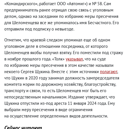
«Командирского», работает ООО «Автомиг») и № 58. Сам
предприниматель ранее отрицал свою связь с уголовным
делом
,
однако на заседании по избранию меры пресечения
для Шеломенцева все же упоминалось имя Бесчастного. Его
отправили под подписку о невыезде.
Отметим
,
что краевой следком упоминал еще об одном
уголовном деле в отношении посредника
,
от которого
Шеломенцев якобы получил взятку. Его поместили под стражу
в ноябре прошлого года. «Толк»
указывал
, что на суде
по избранию меры пресечения в этом качестве называли
некоего Сергея Щукина. Вместе с этим источники
полагают
,
что Щукин в 2020 году занимал должность зампредседателя
комитета мэрии по дорожному хозяйству
,
благоустройству
,
транспорту и связи
,
то есть Шеломенцев мог быть его
непосредственным начальником. Издание утверждает
,
что
Щукина отпустили из-под ареста 11 января 2024 года. Ему
выбрали меру пресечения в виде ограничения
на осуществление определенных видов деятельности.
Сейчас читают