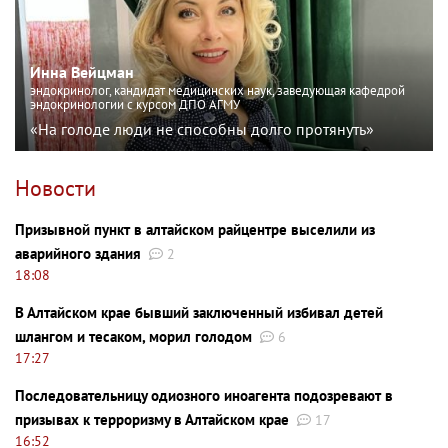
Инна Вейцман
эндокринолог, кандидат медицинских наук, заведующая кафедрой
эндокринологии с курсом ДПО АГМУ
«На голоде люди не способны долго протянуть»
Новости
Призывной пункт в алтайском райцентре выселили из
аварийного здания
2
18:08
В Алтайском крае бывший заключенный избивал детей
шлангом и тесаком, морил голодом
6
17:27
Последовательницу одиозного иноагента подозревают в
призывах к терроризму в Алтайском крае
17
16:52