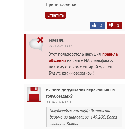
Прими таблетки!
Ответить
|
3
|
1
Màeвич,
09.04.2024 13:12
Этот пользователь нарушил
правила
общения
на сайте ИА «Банкфакс»,
поэтому его комментарий удален.
Будьте взаимовежливы!
ты чего дедушка так переклинил на
голубозадых?
09.04.2024 13:18
Голубозадым писал(а): Вытрясти
дерьмо из шароваров, 149.200, Волга,
сдавайся Какел.