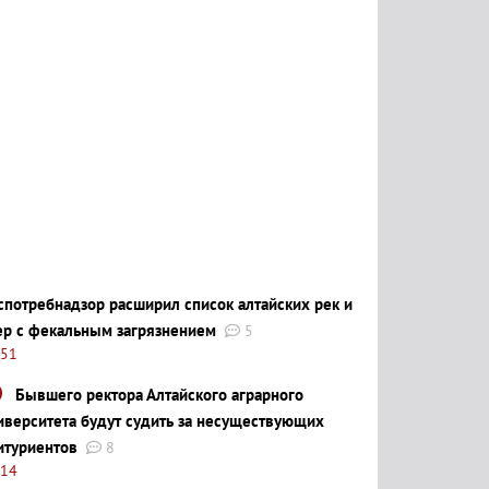
спотребнадзор расширил список алтайских рек и
ер с фекальным загрязнением
5
:51
Бывшего ректора Алтайского аграрного
иверситета будут судить за несуществующих
итуриентов
8
:14