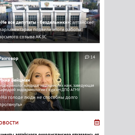
«Не все депутаты - бездельники»:
алтайские
парламентарии подвели итоги работы
восьмого созыва АКЗС
14
Разговор
Инна Вейцман
эндокринолог, кандидат медицинских наук, заведующая
кафедрой эндокринологии с курсом ДПО АГМУ
«На голоде люди не способны долго
протянуть»
овости
циенты алтайского онкодиспансера отказались от