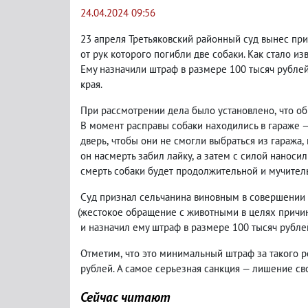
24.04.2024 09:56
23 апреля Третьяковский районный суд вынес пр
от рук которого погибли две собаки. Как стало из
Ему назначили штраф в размере 100 тысяч рубле
края.
При рассмотрении дела было установлено
,
что о
В момент расправы собаки находились в гараже 
дверь
,
чтобы они не смогли выбраться из гаража
,
он насмерть забил лайку
,
а затем с силой наносил
смерть собаки будет продолжительной и мучител
Суд признал сельчанина виновным в совершении
(
жестокое обращение с животными в целях причин
и назначил ему штраф в размере 100 тысяч рубле
Отметим
,
что это минимальный штраф за такого р
рублей. А самое серьезная санкция — лишение сво
Сейчас читают