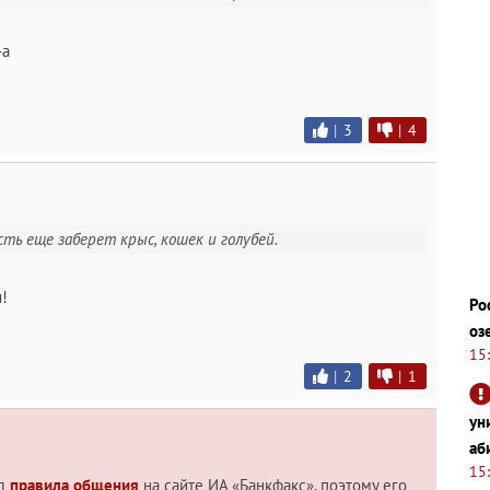
-а
|
3
|
4
сть еще заберет крыс, кошек и голубей.
!
Ро
оз
15
|
2
|
1
ун
аб
15
ил
правила общения
на сайте ИА «Банкфакс», поэтому его