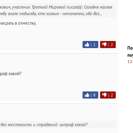
ович, участник Третьей Мировой писал(а): Сегодня наглая
мбу возле подъезда, кто хозяин - непонятно, ибо без...
асрать в отместку.
|
2
|
2
По
по
12
траф какой?
|
8
|
2
ли без жестокости и страданий- штраф какой?