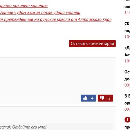
срочно покинет колонию
оп
а Алтае чудом выжил после удара молнии
11
л претендентов на думские кресла от Алтайского края
СК
по
10
Оставить комментарий
«Д
Ал
10
Ос
до
09
В 
|
4
|
2
ор
09
пр
ал(а): Отдайте его мне!