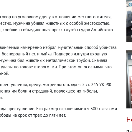
иговор по уголовному делу в отношении местного жителя
,
вестно
,
мужчина убивал животных с особой жестокостью.
й
,
сообщила объединенная пресс-служба судов Алтайского
бвиняемый намеренно избрал мучительный способ убийства.
— беспородный пес и лайка. Подперев изнутри входную
мужчина бил животных металлической трубой. Сначала
 удары по голове второго пса. При этом он осознавал
,
что
ьной.
 преступления
,
предусмотренного п. «д» ч. 2 ст. 245 УК РФ
ения им боли и страданий
,
повлекшее их гибель),
й.
ода преступление. Его размер ограничивается 300 тысячами
боды на срок от трех до пяти лет.
Н
Па