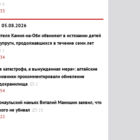
9
:33
05.08.2026
теля Камня-на-Оби обвиняют в истязании детей
супруги, продолжавшихся в течение семи лет
1
:34
е катастрофа, а вынужденная мера»: алтайские
новники прокомментировали обмеление
дохранилища
2
:54
рнаульский маньяк Виталий Манишин заявил, что
кого не убивал
10
:22