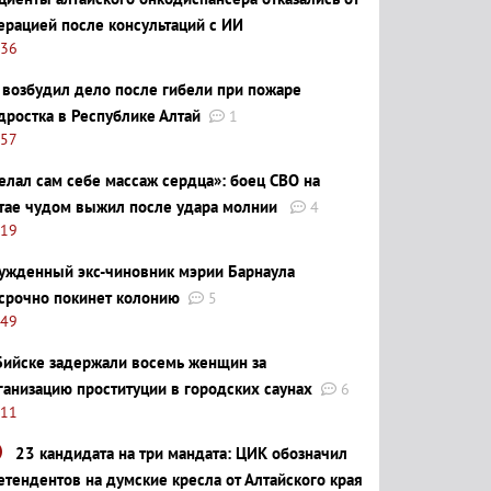
ерацией после консультаций с ИИ
:36
 возбудил дело после гибели при пожаре
дростка в Республике Алтай
1
:57
елал сам себе массаж сердца»: боец СВО на
тае чудом выжил после удара молнии
4
:19
ужденный экс-чиновник мэрии Барнаула
срочно покинет колонию
5
:49
Бийске задержали восемь женщин за
ганизацию проституции в городских саунах
6
:11
23 кандидата на три мандата: ЦИК обозначил
етендентов на думские кресла от Алтайского края