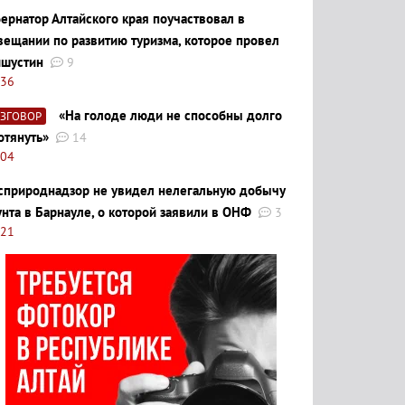
бернатор Алтайского края поучаствовал в
вещании по развитию туризма, которое провел
шустин
9
:36
«На голоде люди не способны долго
АЗГОВОР
отянуть»
14
:04
сприроднадзор не увидел нелегальную добычу
унта в Барнауле, о которой заявили в ОНФ
3
:21