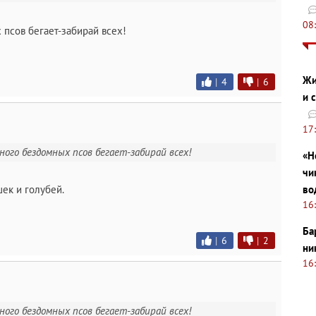
08
псов бегает-забирай всех!
Жи
|
4
|
6
и 
17
много бездомных псов бегает-забирай всех!
«Н
чи
во
шек и голубей.
16
Ба
|
6
|
2
ни
16
много бездомных псов бегает-забирай всех!