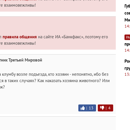
те взаимовежливы!
Гу
со
Ми
14
ил
правила общения
на сайте ИА «Банкфакс», поэтому его
Р
те взаимовежливы!
пр
14
тник Третьей Мировой
Ро
гр
 клумбу возле подъезда, кто хозяин - непонятно, ибо без
13
ся в таких случаях? Как наказать хозяина животного? Или
аж?
|
13
|
4