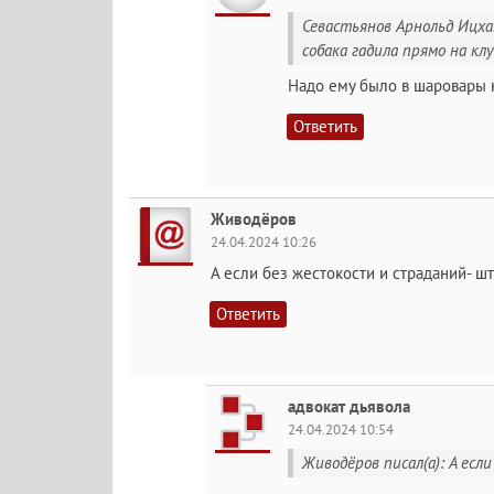
Севастьянов Арнольд Ицхак
собака гадила прямо на клу
Надо ему было в шаровары н
Ответить
Живодёров
24.04.2024 10:26
А если без жестокости и страданий- ш
Ответить
адвокат дьявола
24.04.2024 10:54
Живодёров писал(а): А ес