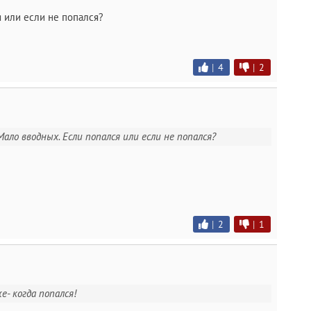
 или если не попался?
|
4
|
2
Мало вводных. Если попался или если не попался?
|
2
|
1
е- когда попался!