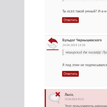
Ты осел такой умный? И-а-и
Ответить
Бульдог Чернышевского
24.04.2024 14:20
чеширский ёж писал(а): Пу
Я под этим не подписывался
Ответить
Лысэ,
25.04.2024 03:12
Этот пользователь наруш