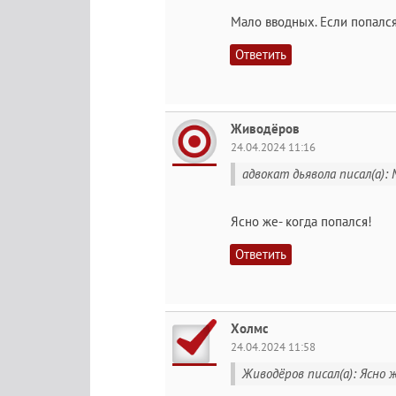
Мало вводных. Если попался
Ответить
Живодёров
24.04.2024 11:16
адвокат дьявола писал(а): 
Ясно же- когда попался!
Ответить
Холмс
24.04.2024 11:58
Живодёров писал(а): Ясно ж