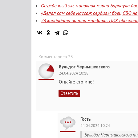
Осужденный экс-чиновник мэрии Барнаула до
«Делал сам себе массаж сердца»: боец СВО н
23 кандидата на три мандата: ЦИК обозначи
Комментариев 23
Бульдог Чернышевского
24.04.2024 10:18
Отдайте его мне!
Ответить
Гость
24.04.2024 10:24
Бульдог Чернышевского пис