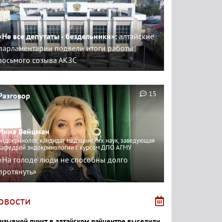
«Не все депутаты - бездельники»:
алтайские
парламентарии подвели итоги работы
восьмого созыва АКЗС
15
Разговор
Инна Вейцман
эндокринолог, кандидат медицинских наук, заведующая
кафедрой эндокринологии с курсом ДПО АГМУ
«На голоде люди не способны долго
протянуть»
овости
изывной пункт в алтайском райцентре выселили