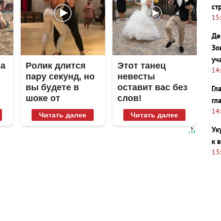
ст
15
Де
Зо
уч
ра
Ролик длится
Этот танец
14
пару секунд, но
невесты
вы будете в
оставит вас без
Гл
шоке от
слов!
гл
увиденного
Пересмотрела
14
Читать далее
Читать далее
10 раз
Ук
к 
13