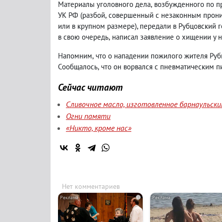
Материалы уголовного дела
,
возбужденного по п
УК РФ
(
разбой
,
совершенный с незаконным прон
или в крупном размере), передали в Рубцовский 
в свою очередь
,
написал заявление о хищении у н
Напомним
,
что о нападении пожилого жителя Руб
Сообщалось
,
что он ворвался с пневматическим п
Сейчас читают
Сливочное масло, изготовленное барнаульск
Огни памяти
«Никто, кроме нас»
Нет комментариев
i