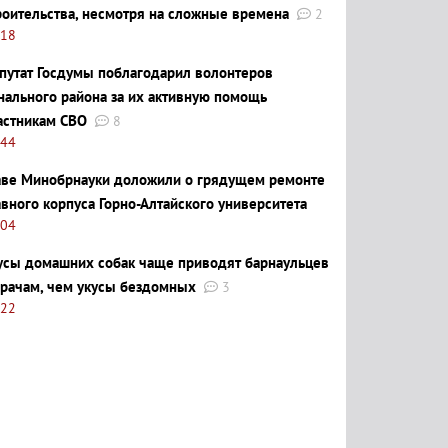
роительства, несмотря на сложные времена
2
:18
путат Госдумы поблагодарил волонтеров
нального района за их активную помощь
астникам СВО
8
:44
аве Минобрнауки доложили о грядущем ремонте
авного корпуса Горно-Алтайского университета
:04
усы домашних собак чаще приводят барнаульцев
врачам, чем укусы бездомных
3
:22