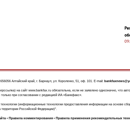
Ре
об
09
.
656056
Алтайский край, г. Барнаул
,
ул. Короленко, 51, оф. 101
. E-mail:
bankfaxnews@ya
ерссылка) на сайт www.bankfax.ru обязательна, если не заявлено однозначно, что ав
 только при согласовании с редакцией ИА «Банкфакс».
ехнологии (информационные технологии предоставления информации на основе сбора
 территории Российской Федерации)".
айта
•
Правила комментирования
•
Правила применения рекомендательных тех