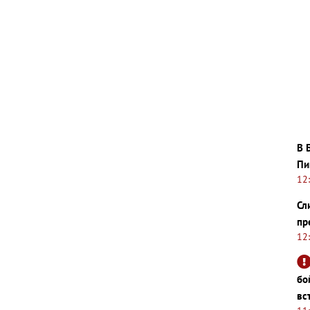
В 
Пи
12
Сл
пр
12
бо
вс