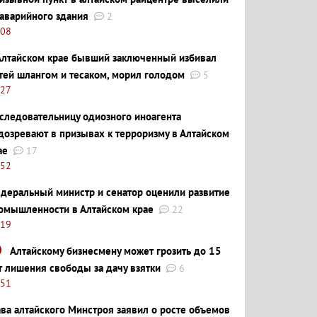
 аварийного здания
2
:08
Алтайском крае бывший заключенный избивал
тей шлангом и тесаком, морил голодом
5
:27
следовательницу одиозного иноагента
дозревают в призывах к терроризму в Алтайском
ае
17
:52
деральный министр и сенатор оценили развитие
омышленности в Алтайском крае
22
:19
Алтайскому бизнесмену может грозить до 15
т лишения свободы за дачу взятки
6
:51
ава алтайского Минстроя заявил о росте объемов