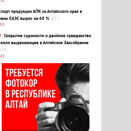
:32
спорт продукции АПК из Алтайского края в
раны ЕАЭС вырос на 60 %
1
:55
Сокрытие судимости и двойное гражданство
сеяли выдвиженцев в Алтайское Заксобрание
25
:21