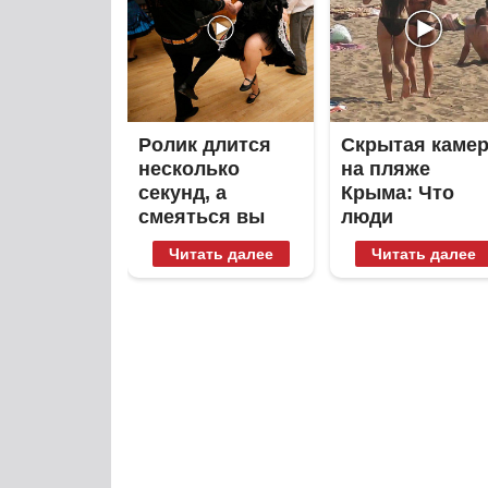
Ролик длится
Скрытая каме
несколько
на пляже
секунд, а
Крыма: Что
смеяться вы
люди
будете долго
вытворяют,
Читать далее
Читать далее
когда их не
видят...