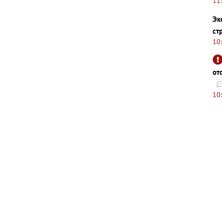
11
Эк
ст
10
от
10