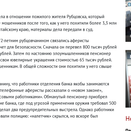
ела в отношении пожилого жителя Рубцовска
,
который
е мошенников после того
,
как у него похитили более 3,3 млн
лтайскому краю
,
материалы дела передали в суд.
 72-летним рубцовчанином связались аферисты
чет для безопасности. Сначала он перевел 800 тысяч рублей
рублей. Затем по настоянию злоумышленников пенсионер
л свои ювелирные украшения стоимостью 65 тысяч рублей.
ошенникам. В общей сложности они похитили у него свыше
анину
,
что работники отделения банка якобы занимаются
телефонные аферисты рассказали о «новом законе»,
нсовыми работниками». Обманутый пенсионер приобрел
ие банка
,
где под угрозой применения оружия требовал 500
сделал два предупредительных выстрела. Однако работники
звали полицию: «налетчик» скрылся
,
но вскоре был
Н
Пр