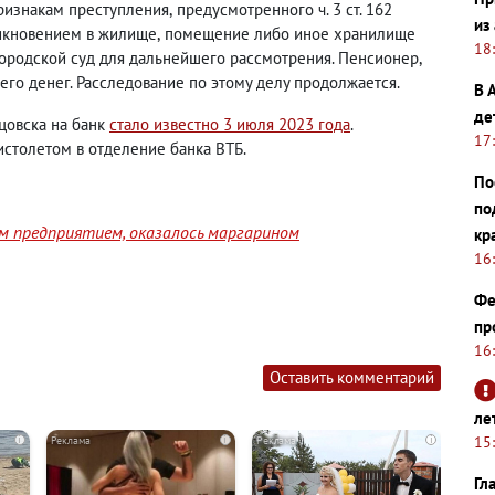
ризнакам преступления
,
предусмотренного ч. 3 ст. 162
из
икновением в жилище
,
помещение либо иное хранилище
18
городской суд для дальнейшего рассмотрения.
Пенсионер
,
его денег. Расследование по этому делу продолжается.
В 
де
цовска на банк
стало известно 3 июля 2023 года
.
17
истолетом в отделение банка ВТБ.
По
по
им предприятием, оказалось маргарином
кр
16
Фе
пр
16
Оставить комментарий
ле
15
i
i
i
Гл