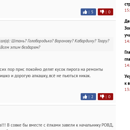
ст
15
|
5
|
0
Де
Зо
уч
сал(а): Штань? Голобородько? Воронову? Кабардину? Тоору?
14
 Всем этим бездарям?
Гл
гл
14
сих пор прис покойно делят кусок пирога на ремонты
нишко и дорогую алкашку, всё не пьються никак.
Ук
к 
13
|
2
|
0
а!!! В совке бы вместе с ёлками завели к начальнику РОВД,