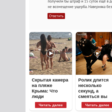
получили бы штраф и 15 суток ещё в де
не возмещение ущерба. Наверняка бе
Ответить
i
Скрытая камера
Ролик длится
на пляже
несколько
Крыма: Что
секунд, а
люди
смеяться вы
вытворяют,
будете долго
Читать далее
Читать далее
когда их не