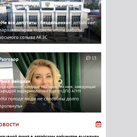
«Не все депутаты - бездельники»:
алтайские
парламентарии подвели итоги работы
восьмого созыва АКЗС
15
Разговор
Инна Вейцман
эндокринолог, кандидат медицинских наук, заведующая
кафедрой эндокринологии с курсом ДПО АГМУ
«На голоде люди не способны долго
протянуть»
овости
изывной пункт в алтайском райцентре выселили