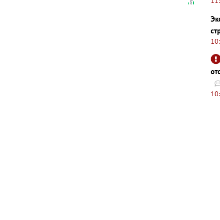
11
Эк
ст
10
от
10