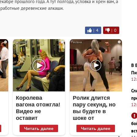
кабре прошлого года. А тут полгода, условка и хрен вам, а
зработные деревенские алкаши.
|
4
|
0
i
i
i
В 
Пи
12
Сл
Королева
Ролик длится
пр
вагона отожгла!
пару секунд, но
12
Видео не
вы будете в
оставит
шоке от
бо
равнодушным
увиденного
Читать далее
Читать далее
вс