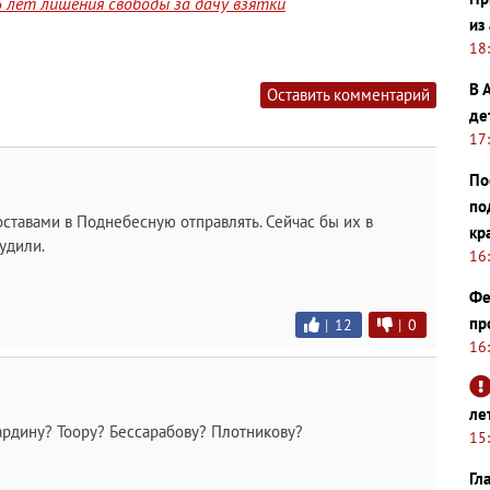
 лет лишения свободы за дачу взятки
из
18
В 
Оставить комментарий
де
17
По
по
составами в Поднебесную отправлять. Сейчас бы их в
кр
удили.
16
Фе
пр
|
12
|
0
16
ле
рдину? Тоору? Бессарабову? Плотникову?
15
Гл