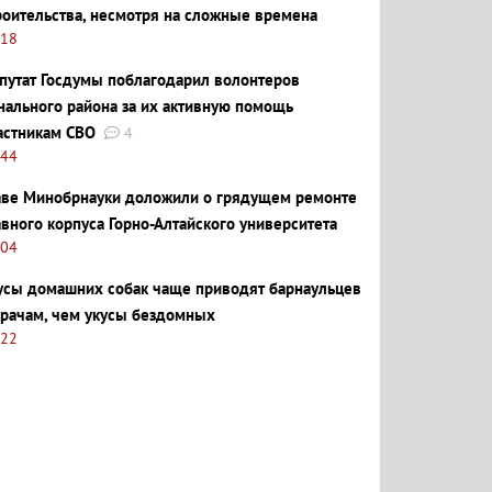
роительства, несмотря на сложные времена
:18
путат Госдумы поблагодарил волонтеров
нального района за их активную помощь
астникам СВО
4
:44
аве Минобрнауки доложили о грядущем ремонте
авного корпуса Горно-Алтайского университета
:04
усы домашних собак чаще приводят барнаульцев
врачам, чем укусы бездомных
:22