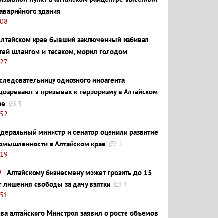
 аварийного здания
:08
Алтайском крае бывший заключенный избивал
тей шлангом и тесаком, морил голодом
:27
следовательницу одиозного иноагента
дозревают в призывах к терроризму в Алтайском
ае
3
:52
деральный министр и сенатор оценили развитие
омышленности в Алтайском крае
3
:19
Алтайскому бизнесмену может грозить до 15
т лишения свободы за дачу взятки
4
:51
ава алтайского Минстроя заявил о росте объемов