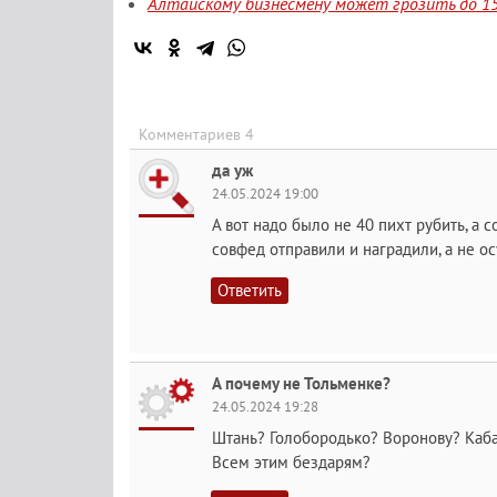
Алтайскому бизнесмену может грозить до 15
Комментариев 4
да уж
24.05.2024 19:00
А вот надо было не 40 пихт рубить, а 
совфед отправили и наградили, а не ос
Ответить
А почему не Тольменке?
24.05.2024 19:28
Штань? Голобородько? Воронову? Каба
Всем этим бездарям?