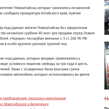
жителям Новоалтайска
,
которые занимались незаконной
ак сообщила прокуратура Алтайского края
,
мужчин
оду подсудимые жители Новоалтайска без оформления
ства незаконно срубили 40 пихт для продажи перед Новым
ублей.
«Черным» лесорубам вменили ч. 3 ст. 260 УК РФ
ая в особо крупном размере группой лиц
тик подсудимых
,
которые впервые привлекались к
 виде условного лишения свободы на три года и шесть
чений. Также с осужденных была взыскана сумма
исковали автомобили
,
которые использовались во время
Н
им предприятием, оказалось маргарином
з Новосибирска в Белокуриху
Пр