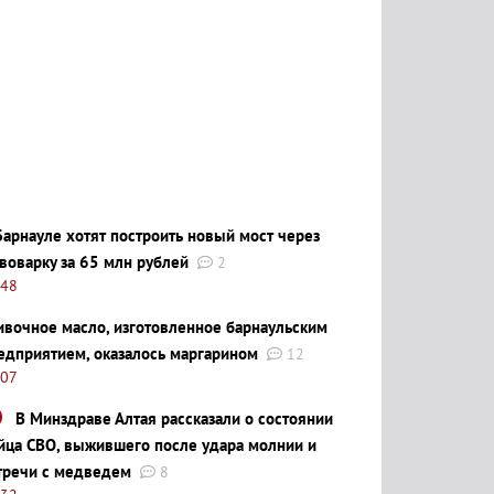
Барнауле хотят построить новый мост через
воварку за 65 млн рублей
2
:48
ивочное масло, изготовленное барнаульским
едприятием, оказалось маргарином
12
:07
В Минздраве Алтая рассказали о состоянии
йца СВО, выжившего после удара молнии и
тречи с медведем
8