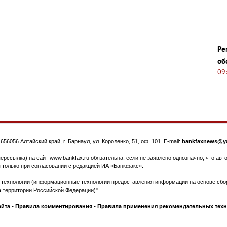
Ре
об
09
.
656056
Алтайский край, г. Барнаул
,
ул. Короленко, 51, оф. 101
. E-mail:
bankfaxnews@ya
ерссылка) на сайт www.bankfax.ru обязательна, если не заявлено однозначно, что ав
 только при согласовании с редакцией ИА «Банкфакс».
ехнологии (информационные технологии предоставления информации на основе сбора
 территории Российской Федерации)".
айта
•
Правила комментирования
•
Правила применения рекомендательных тех