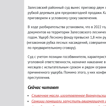
Залесовский районный суд вынес приговор двум 
рубкой деревьев для предновогодней продажи. К
приговорили к условному сроку заключения.
В ходе разбирательства установили
,
что в 2022 г
документов на территории Залесовского лесниче
годом. Ущерб Лесному фонду превысил 1,8 млн р
(
незаконная рубка лесных насаждений
,
совершенн
по предварительному сговору).
Суд с учетом позиции гособвинителя
,
характерис
уголовной ответственности
,
назначил наказание в
месяцев с испытательным сроком и рядом ограни
причиненного ущерба. Помимо этого
,
у них конф
преступления.
Сейчас читают
Сливочное масло, изготовленное барнаульск
Санкции помешали запустить авиамаршрут и