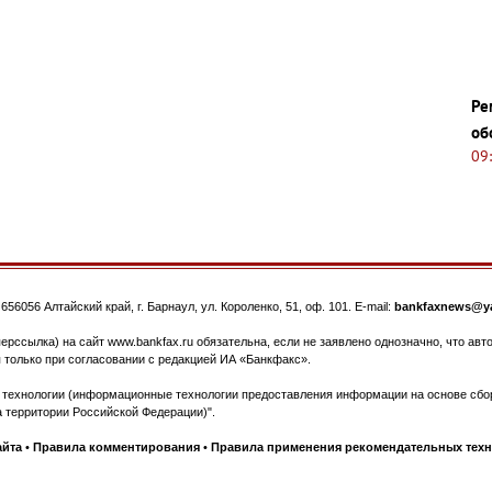
Ре
об
09
.
656056
Алтайский край, г. Барнаул
,
ул. Короленко, 51, оф. 101
. E-mail:
bankfaxnews@ya
ерссылка) на сайт www.bankfax.ru обязательна, если не заявлено однозначно, что ав
 только при согласовании с редакцией ИА «Банкфакс».
ехнологии (информационные технологии предоставления информации на основе сбора
 территории Российской Федерации)".
айта
•
Правила комментирования
•
Правила применения рекомендательных тех