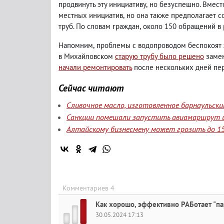
продвинуть эту инициативу
,
но безуспешно. Вмест
местных инициатив
,
но она также предполагает 
труб. По словам граждан
,
около 150 обращений в 
Напомним
,
проблемы с водопроводом беспокоят 
в Михайловском
старую трубу было решено
замен
начали ремонтировать
после нескольких дней пе
Сейчас читают
Сливочное масло, изготовленное барнаульск
Санкции помешали запустить авиамаршрут и
Алтайскому бизнесмену может грозить до 15
Комментариев 4
Как хорошо, эффективно РАБотает "пар
30.05.2024 17:13