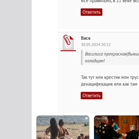
Всё правильно, в 21 веке в
Ответить
Васе
30.05.2024 20:22
Василиса прекрасная(бывша
колодцам!
Так тут или крестик или тр
денацифекация или как там
Ответить
i