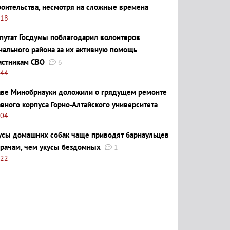
роительства, несмотря на сложные времена
:18
путат Госдумы поблагодарил волонтеров
нального района за их активную помощь
астникам СВО
6
:44
аве Минобрнауки доложили о грядущем ремонте
авного корпуса Горно-Алтайского университета
:04
усы домашних собак чаще приводят барнаульцев
врачам, чем укусы бездомных
1
:22