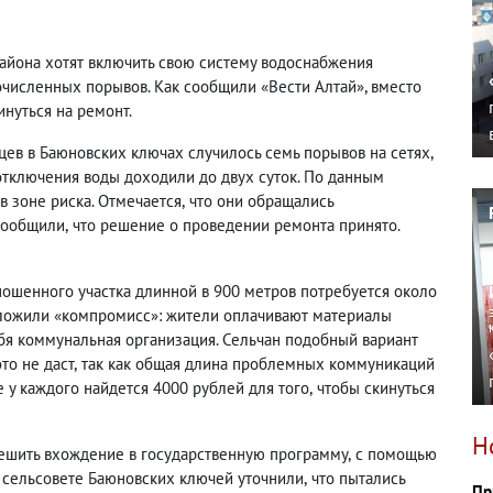
айона хотят включить свою систему водоснабжения
очисленных порывов. Как сообщили «Вести Алтай», вместо
нуться на ремонт.
цев в Баюновских ключах случилось семь порывов на сетях
,
отключения воды доходили до двух суток. По данным
в зоне риска. Отмечается
,
что они обращались
сообщили
,
что решение о проведении ремонта принято.
ношенного участка длинной в 900 метров потребуется около
едложили «компромисс»: жители оплачивают материалы
ебя коммунальная организация. Сельчан подобный вариант
то не даст
,
так как общая длина проблемных коммуникаций
е у каждого найдется 4000 рублей для того
,
чтобы скинуться
Н
ешить вхождение в государственную программу
,
с помощью
В сельсовете Баюновских ключей уточнили
,
что пытались
Пр