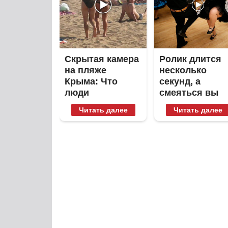
Скрытая камера
Ролик длится
на пляже
несколько
Крыма: Что
секунд, а
люди
смеяться вы
вытворяют,
будете долго
Читать далее
Читать далее
когда их не
видят...