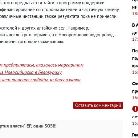
о этого предлагается зайти в программу поддержки
из
софинансирование со стороны жителей и частичную замену
18
различные инстанции также результата пока не принесли.
В 
жителей и других алтайских сел. Например
,
де
ить после трех порывов
,
а в Новороманово водопровод
17
риодического «обезвоживания».
По
по
им предприятием, оказалось маргарином
кр
з Новосибирска в Белокуриху
16
 лет лишения свободы за дачу взятки
Фе
пр
16
Оставить комментарий
ле
15
тия власти" ЕР, одни SOS!!!
Гл