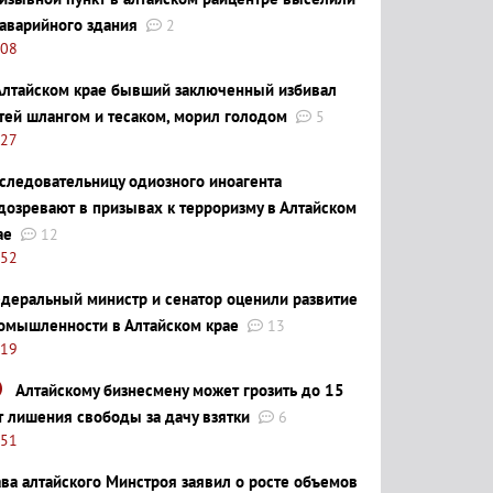
 аварийного здания
2
:08
Алтайском крае бывший заключенный избивал
тей шлангом и тесаком, морил голодом
5
:27
следовательницу одиозного иноагента
дозревают в призывах к терроризму в Алтайском
ае
12
:52
деральный министр и сенатор оценили развитие
омышленности в Алтайском крае
13
:19
Алтайскому бизнесмену может грозить до 15
т лишения свободы за дачу взятки
6
:51
ава алтайского Минстроя заявил о росте объемов