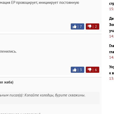
мация ЕР провоцирует, инициирует постоянную
ст
15
Де
Зо
|
7
|
2
уч
14
Гл
бленились.
гл
14
Ук
|
3
|
6
к 
13
ая жаба)
ьным писал(а): Копайте колодцы, бурите скважины.