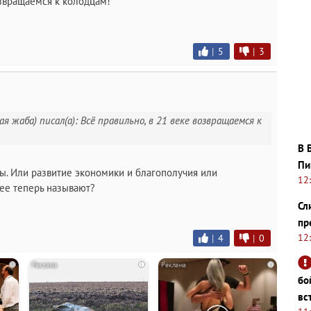
озвращаемся к колодцам!
|
5
|
3
я жаба) писал(а): Всё правильно, в 21 веке возвращаемся к
В 
Пи
усы. Или развитие экономики и благополучия или
12
 ее теперь называют?
Сл
пр
12
|
4
|
0
i
i
i
бо
вс