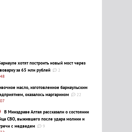
Барнауле хотят построить новый мост через
воварку за 65 млн рублей
2
:48
ивочное масло, изготовленное барнаульским
едприятием, оказалось маргарином
22
:07
В Минздраве Алтая рассказали о состоянии
йца СВО, выжившего после удара молнии и
тречи с медведем
9