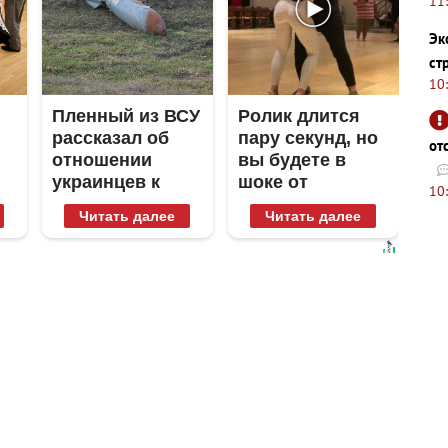
11
Эк
ст
10
Пленный из ВСУ
Ролик длится
рассказал об
пару секунд, но
от
отношении
вы будете в
украинцев к
шоке от
10
Донецку и
увиденного
Читать далее
Читать далее
Луганску