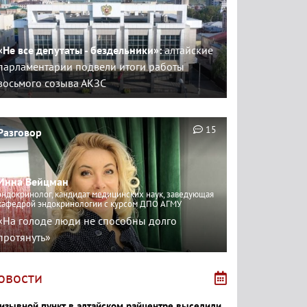
«Не все депутаты - бездельники»:
алтайские
парламентарии подвели итоги работы
восьмого созыва АКЗС
15
Разговор
Инна Вейцман
эндокринолог, кандидат медицинских наук, заведующая
кафедрой эндокринологии с курсом ДПО АГМУ
«На голоде люди не способны долго
протянуть»
овости
изывной пункт в алтайском райцентре выселили