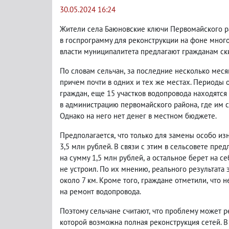
30.05.2024 16:24
Жители села Баюновские ключи Первомайского р
в госпрограмму для реконструкции на фоне мног
власти муниципалитета предлагают гражданам ски
По словам сельчан
,
за последние несколько меся
причем почти в одних и тех же местах. Периоды 
граждан
,
еще 15 участков водопровода находятся 
в администрацию первомайского района
,
где им 
Однако на него нет денег в местном бюджете.
Предполагается
,
что только для замены особо из
3,5 млн рублей. В связи с этим в сельсовете пр
на сумму 1,5 млн рублей
,
а остальное берет на с
не устроил. По их мнению
,
реального результата э
около 7 км. Кроме того
,
граждане отметили
,
что н
на ремонт водопровода.
Поэтому сельчане считают
,
что проблему может р
которой возможна полная реконструкция сетей. 