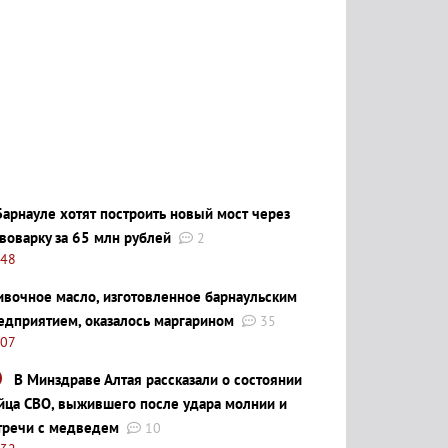
Барнауле хотят построить новый мост через
воварку за 65 млн рублей
2
:48
ивочное масло, изготовленное барнаульским
едприятием, оказалось маргарином
35
:07
В Минздраве Алтая рассказали о состоянии
йца СВО, выжившего после удара молнии и
тречи с медведем
10