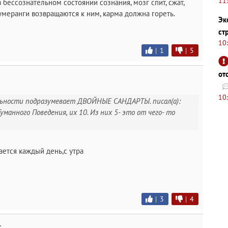
11
в бессознательном состоянии сознания, мозг спит, сжат,
умеранги возвращаются к ним, карма должна гореть.
Эк
ст
10
|
1
|
5
от
10
льности подразумевает ДВОЙНЫЕ САНДАРТЫ. писал(а):
уманного Поведения, их 10. Из них 5- это от чего- то
ется каждый день,с утра
|
3
|
4
.