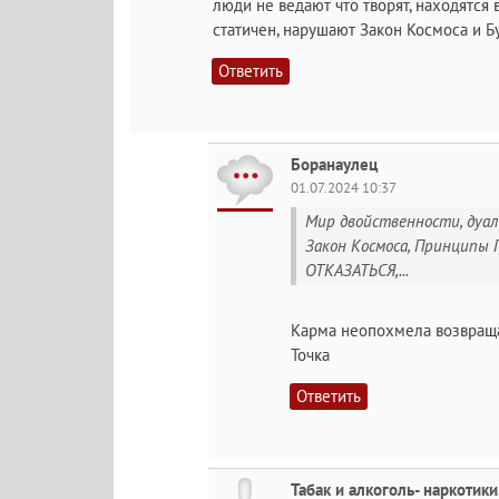
люди не ведают что творят, находятся 
статичен, нарушают Закон Космоса и Б
Ответить
Боранаулец
01.07.2024 10:37
Мир двойственности, дуа
Закон Космоса, Принципы Г
ОТКАЗАТЬСЯ,...
Карма неопохмела возвраща
Точка
Ответить
Табак и алкоголь- наркотики