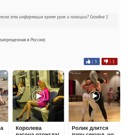
ресна эта информация кроме урок и полиции? Сегодня 1
запрещенная в России)
|
3
|
1
i
i
i
ра
Королева
Ролик длится
вагона отожгла!
пару секунд, но