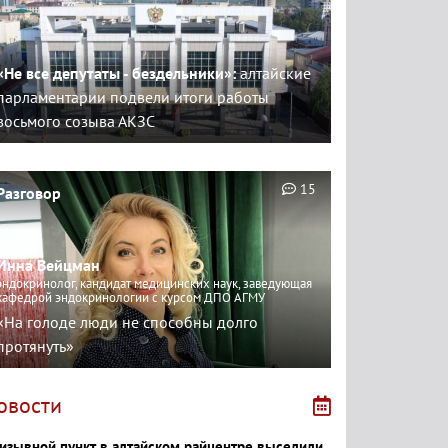
«Не все депутаты - бездельники»:
алтайские
парламентарии подвели итоги работы
восьмого созыва АКЗС
15
Разговор
Инна Вейцман
эндокринолог, кандидат медицинских наук, заведующая
кафедрой эндокринологии с курсом ДПО АГМУ
«На голоде люди не способны долго
протянуть»
овости
изывной пункт в алтайском райцентре выселили