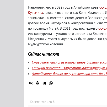
Напомним
,
что в 2022 году в Алтайском крае
осуд
Кузьмина
, также известного как Коля-Младенец. 
занималась вымогательством денег в Заринске д
долгое время находился в конфронтации с изве
по прозвищу Мутай. В 2011 году последнего
осуд
его конкурента — уголовного авторитета Владим
Младенца и Мутая в «нулевых» были довольно г
в удмуртской колонии.
Сейчас читают
Сливочное масло, изготовленное барнаульск
Санкции помешали запустить авиамаршрут и
Алтайскому бизнесмену может грозить до 15
Комментариев 8