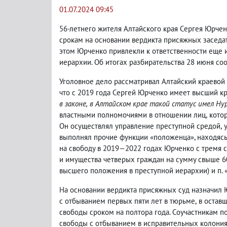
01.07.2024 09:45
56-летнего жителя Алтайского края Сергея Юрчен
срокам на основании вердикта присяжных заседа
этом Юрченко привлекли к ответственности еще и
иерархии. Об итогах разбирательства 28 июня с
Уголовное дело рассматривал Алтайский краевой 
что с 2019 года Сергей Юрченко имеет высший к
в законе
,
в Алтайском крае такой статус имел Ну
властными полномочиями в отношении лиц
,
кото
Он осуществлял управление преступной средой
,
выполнял прочие функции «положенца», находясь
на свободу в 2019—2022 годах Юрченко с тремя 
и имущества четверых граждан на сумму свыше 6
высшего положения в преступной иерархии) и п. «а
На основании вердикта присяжных суд назначил 
с отбыванием первых пяти лет в тюрьме
,
в остав
свободы сроком на полтора года. Соучастникам п
свободы с отбыванием в исправительных колония