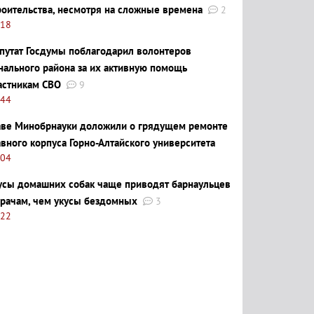
роительства, несмотря на сложные времена
2
:18
путат Госдумы поблагодарил волонтеров
нального района за их активную помощь
астникам СВО
9
:44
аве Минобрнауки доложили о грядущем ремонте
авного корпуса Горно-Алтайского университета
:04
усы домашних собак чаще приводят барнаульцев
врачам, чем укусы бездомных
3
:22