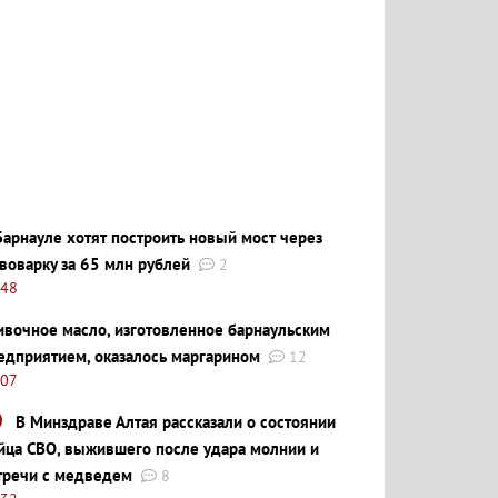
Барнауле хотят построить новый мост через
воварку за 65 млн рублей
2
:48
ивочное масло, изготовленное барнаульским
едприятием, оказалось маргарином
12
:07
В Минздраве Алтая рассказали о состоянии
йца СВО, выжившего после удара молнии и
тречи с медведем
8