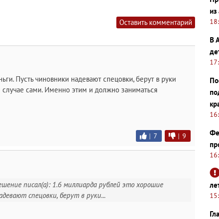
из
18
Оставить комментарий
В 
де
17
ьги. Пусть чиновники надевают спецовки, берут в руки
По
ом случае сами. Именно этим и должно заниматься
по
кр
16
Фе
|
7
|
9
пр
16
шение писал(а): 1.6 миллиарда рублей это хорошие
ле
адевают спецовки, берут в руки...
15
Гл