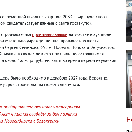
 современной школы в квартале 2033 в Барнауле снова
том свидетельствует данные с сайта госзакупок.
о стройзаказчика
принимало заявки
на участие в аукционе
бразовательно учреждение планировалось возвести
ми Сергея Семенова
,
65 лет Победы
,
Попова и Энтузиастов.
й заявки
,
в связи с чем его признали несостоявшимся.
ла около 1,6 млрд рублей
,
как и во время первой неудачной
ендера было необходимо к декабрю 2027 года. Вероятно
,
му срок строительства может сдвинуться.
им предприятием, оказалось маргарином
 лет лишения свободы за дачу взятки
Н
з Новосибирска в Белокуриху
Пр