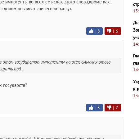
ве импотенты во всех смыслах этого слова,кроме как
ст
словом осваивать ничего не могут.
15
Де
Зо
|
8
|
6
уч
14
Гл
и в этом государстве импотенты во всех смыслах этого
гл
рить под...
14
Ук
х государств?
к 
13
|
3
|
7
шение писал(а): 1.6 миллиарда рублей это хорошие