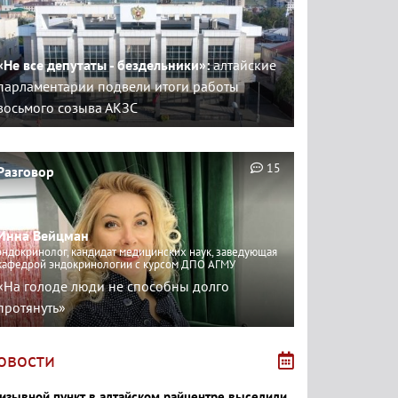
«Не все депутаты - бездельники»:
алтайские
парламентарии подвели итоги работы
восьмого созыва АКЗС
15
Разговор
Инна Вейцман
эндокринолог, кандидат медицинских наук, заведующая
кафедрой эндокринологии с курсом ДПО АГМУ
«На голоде люди не способны долго
протянуть»
овости
изывной пункт в алтайском райцентре выселили