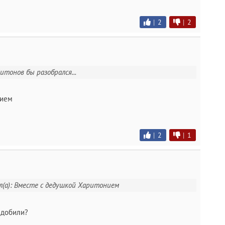
|
2
|
2
итонов бы разобрался...
нием
|
2
|
1
л(а): Вместе с дедушкой Харитонием
 добили?