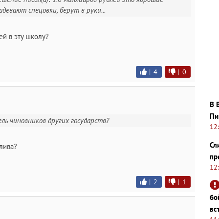
адевают спецовки, берут в руки...
ей в эту школу?
|
4
|
0
В 
Пи
ль чиновников других государств?
12
Сл
лива?
пр
12
|
2
|
1
бо
вс