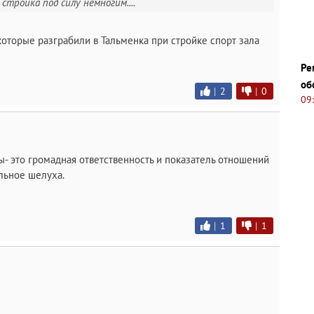
стройка под силу немногим....
которые разграбили в Тальменка при стройке спорт зала
Ре
об
|
2
|
0
09
ты- это громадная ответственность и показатель отношений
альное шелуха.
|
1
|
1