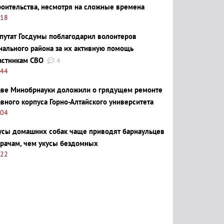
роительства, несмотря на сложные времена
:18
путат Госдумы поблагодарил волонтеров
нального района за их активную помощь
астникам СВО
4
:44
аве Минобрнауки доложили о грядущем ремонте
авного корпуса Горно-Алтайского университета
:04
усы домашних собак чаще приводят барнаульцев
врачам, чем укусы бездомных
:22