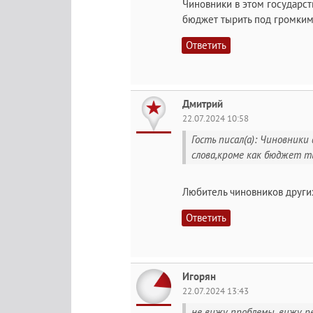
Чиновники в этом государст
бюджет тырить под громким 
Ответить
Дмитрий
22.07.2024 10:58
Гость писал(а): Чиновник
слова,кроме как бюджет ты
Любитель чиновников други
Ответить
Игорян
22.07.2024 13:43
не вижу проблемы, вижу ре