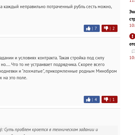
11
за каждый неправильно потраченный рубль сесть можно,
Эк
ст
10
|
7
|
2
от
10
дании и условиях контракта. Такая стройка под силу
но.... Что то не устраивает подрядчика. Скорее всего
днодневки и "лохматые", прикормленные родным Минобром
х на это поле.
|
4
|
1
 Суть проблем кроется в техническом задании и