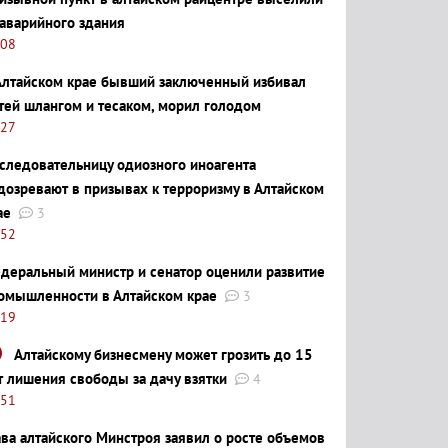
 аварийного здания
:08
Алтайском крае бывший заключенный избивал
тей шлангом и тесаком, морил голодом
:27
следовательницу одиозного иноагента
дозревают в призывах к терроризму в Алтайском
ае
3
:52
деральный министр и сенатор оценили развитие
омышленности в Алтайском крае
3
:19
Алтайскому бизнесмену может грозить до 15
т лишения свободы за дачу взятки
4
:51
ава алтайского Минстроя заявил о росте объемов