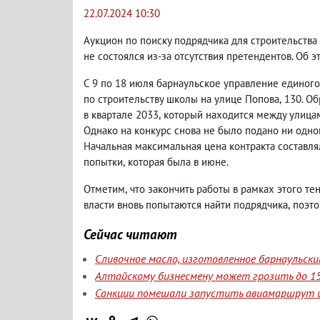
22.07.2024 10:30
Аукцион по поиску подрядчика для строительства
не состоялся из-за отсутствия претендентов. Об э
С 9 по 18 июля барнаульское управление единог
по строительству школы на улице Попова
,
130. О
в квартале 2033
,
который находится между улица
Однако на конкурс снова не было подано ни одно
Начальная максимальная цена контракта составля
попытки
,
которая была в июне.
Отметим
,
что закончить работы в рамках этого т
власти вновь попытаются найти подрядчика
,
поэто
Сейчас читают
Сливочное масло, изготовленное барнаульск
Алтайскому бизнесмену может грозить до 15
Санкции помешали запустить авиамаршрут и