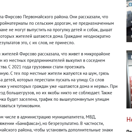
ла Фирсово Первомайского района. Они рассказали
,
что
стройматериалы по сельским дорогам
,
не предназначенным
чане не могут выпустить на прогулку детей и собак
,
дышат
екоторых жителей шатаются дома. Граждане неоднократно
езультатов это
,
с их слов
,
не принесло.
ы жителей Фирсово рассказала
,
что живет в микрорайоне
ин из местных предпринимателей выкупил в соседнем
тва. С 2021 года грузовики стали проезжать
чную. С тех пор местные жители жалуются на шум
,
грязь
за детей
,
которых перестали пускать на улицу. Со слов
ики у некоторых граждан уже «шатаются дома и нервы». При
езд большегрузов
,
но их якобы никто не соблюдает. Также
ечка будет заселена
,
трафик по вышеупомянутым улицам
таваться тупиковыми.
ом числе в администрацию муниципалитета
,
МВД
,
Н
яжении «Банкфакса»), но безрезультатно.
В частности
,
майского района
,
чтобы установить дополнительные знаки
Пр