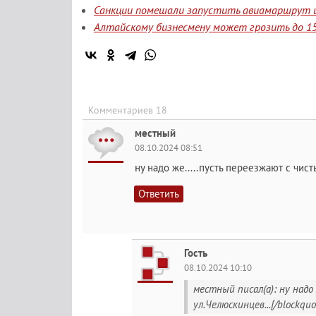
Санкции помешали запустить авиамаршрут и
Алтайскому бизнесмену может грозить до 15
Комментариев 18
местный
08.10.2024 08:51
ну надо же.....пусть переезжают с чис
Ответить
Гость
08.10.2024 10:10
местный писал(а): ну надо
ул.Челюскинцев...[/blockqu