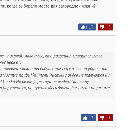
ли, когда выбирали место для загородной жизни?
|
13
|
3
... писал(а): мало того, кто разрешил строительство
е? Ведь в \
се плавает? какие то бабушкины сказки! давно убрали то
 на Чистые пруды! Жители Чистых прудов не жалуются ни
011 года! Не дезинформируйте людей! Проблему
 нарушениям, не нужны здесь другие дискуссии на разные
|
2
|
4