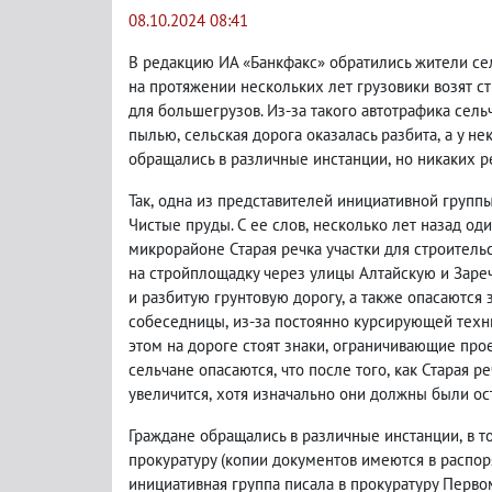
08.10.2024 08:41
В редакцию ИА «Банкфакс» обратились жители се
на протяжении нескольких лет грузовики возят 
для большегрузов. Из-за такого автотрафика сель
пылью
,
сельская дорога оказалась разбита
,
а у н
обращались в различные инстанции
,
но никаких р
Так
,
одна из представителей инициативной групп
Чистые пруды. С ее слов
,
несколько лет назад од
микрорайоне Старая речка участки для строительс
на стройплощадку через улицы Алтайскую и Заре
и разбитую грунтовую дорогу
,
а также опасаются 
собеседницы
,
из-за постоянно курсирующей техн
этом на дороге стоят знаки
,
ограничивающие про
сельчане опасаются
,
что после того
,
как Старая р
увеличится
,
хотя изначально они должны были ос
Граждане обращались в различные инстанции
,
в т
прокуратуру
(
копии документов имеются в распор
инициативная группа писала в прокуратуру Перво