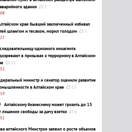
 аварийного здания
2
:08
Алтайском крае бывший заключенный избивал
тей шлангом и тесаком, морил голодом
5
:27
следовательницу одиозного иноагента
дозревают в призывах к терроризму в Алтайском
ае
12
:52
деральный министр и сенатор оценили развитие
омышленности в Алтайском крае
13
:19
Алтайскому бизнесмену может грозить до 15
т лишения свободы за дачу взятки
6
:51
ава алтайского Минстроя заявил о росте объемов