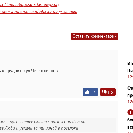
з Новосибирска в Белокуриху
 лет лишения свободы за дачу взятки
Оставить комментарий
В 
Пи
тых прудов на ул.Челюскинцев...
12
Сл
|
7
|
5
пр
12
бо
 же.....пусть переезжают с чистых прудов на
вс
ote Люди и уехали за тишиной в поселок!!