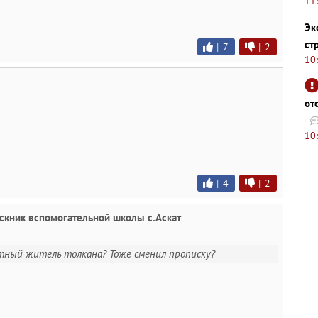
11
Эк
ст
|
7
|
2
10
от
10
|
4
|
2
скник вспомогательной школы с.Аскат
естный житель толкана? Тоже сменил прописку?