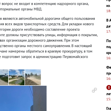
т вопрос не
входит
в компетенцию надзорного органа
,
из
иториальные органы МВД.
18
ая являются автомобильной дорогами общего пользования
В 
я всех видов транспортных средств. Для укладки нового
де
егории дороги необходимо составление проекта
17
нте должны присутствовать улицы
,
информация о покрытии
,
твах организации дорожного движения.
При этом
По
дственно органы местного самоуправления.
В настоящий
по
чане намерены обратиться в краевую прокуратуру
,
в том
кр
же подготовит запрос в администрацию Первомайского
16
Фе
пр
16
ле
15
Гл