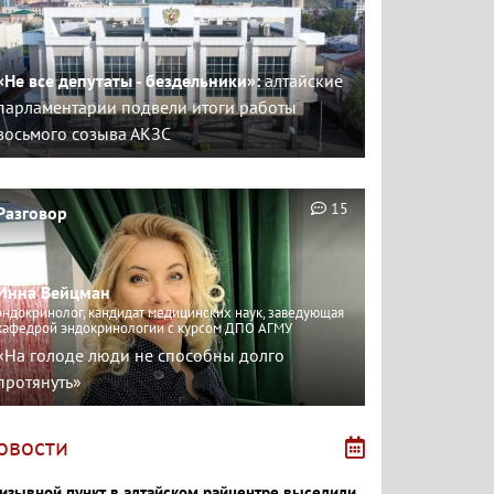
«Не все депутаты - бездельники»:
алтайские
парламентарии подвели итоги работы
восьмого созыва АКЗС
15
Разговор
Инна Вейцман
эндокринолог, кандидат медицинских наук, заведующая
кафедрой эндокринологии с курсом ДПО АГМУ
«На голоде люди не способны долго
протянуть»
овости
изывной пункт в алтайском райцентре выселили