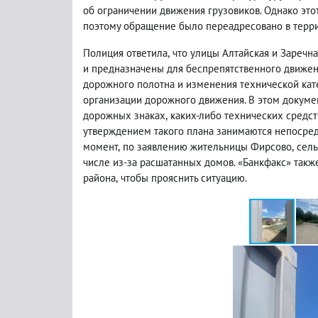
об ограничении движения грузовиков. О
днако это
поэтому обращение было переадресовано в терр
Полиция ответила
,
что улицы Алтайская и Заречн
и предназначены для беспрепятственного движени
дорожного полотна и изменения технической кат
организации дорожного движения. В этом докуме
дорожных знаках
,
каких-либо технических средс
утверждением такого плана занимаются непосре
момент
,
п
о заявлению жительницы Фирсово
,
сель
числе из-за расшатанных домов. «Банкфакс» так
района
,
чтобы прояснить ситуацию.