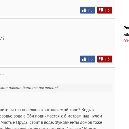
|
5
|
3
Ре
об
ил?
09
|
6
|
3
..
такие плохие дома то построил?
роительство поселков в затопляемой зоне? Ведь в
ловодье вода в Оби поднимается к 6 метрам над нулём
к Чистые Пруды стоит в воде. Фундаменты домов тоже
е. Ничего удивительного, что дома "гуляют". Милая