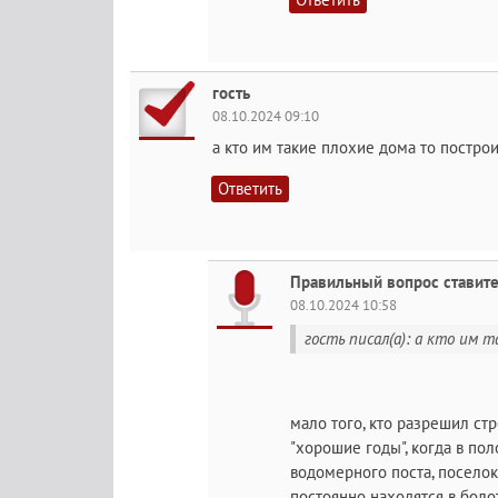
гость
08.10.2024 09:10
а кто им такие плохие дома то постро
Ответить
Правильный вопрос ставите.
08.10.2024 10:58
гость писал(а): а кто им 
мало того, кто разрешил ст
"хорошие годы", когда в по
водомерного поста, посело
постоянно находятся в болот