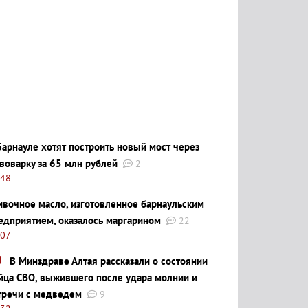
Барнауле хотят построить новый мост через
воварку за 65 млн рублей
2
:48
ивочное масло, изготовленное барнаульским
едприятием, оказалось маргарином
22
:07
В Минздраве Алтая рассказали о состоянии
йца СВО, выжившего после удара молнии и
тречи с медведем
9