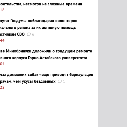
роительства, несмотря на сложные времена
:18
путат Госдумы поблагодарил волонтеров
нального района за их активную помощь
астникам СВО
6
:44
аве Минобрнауки доложили о грядущем ремонте
авного корпуса Горно-Алтайского университета
:04
усы домашних собак чаще приводят барнаульцев
врачам, чем укусы бездомных
1
:22