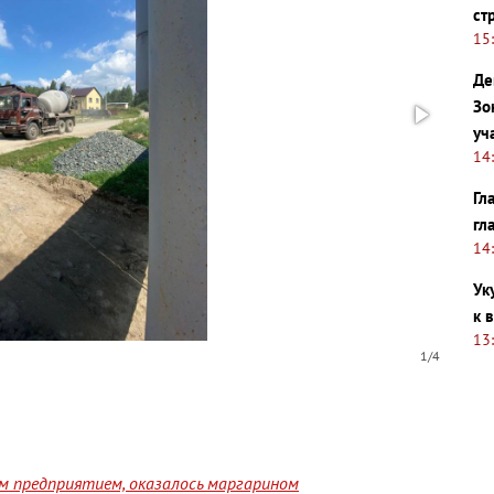
ст
15
Де
Зо
уч
14
Гл
гл
14
Ук
к 
13
1/4
им предприятием, оказалось маргарином