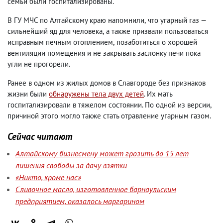
семьи были госпитализированы.
В ГУ МЧС по Алтайскому краю напомнили
,
что угарный газ —
сильнейший яд для человека
,
а также призвали пользоваться
исправным печным отоплением
,
позаботиться о хорошей
вентиляции помещения и не закрывать заслонку печи пока
угли не прогорели.
Ранее в одном из жилых домов в Славгороде без признаков
жизни были
обнаружены тела двух детей
. Их мать
госпитализировали в тяжелом состоянии. По одной из версии
,
причиной этого могло также стать отравление угарным газом.
Сейчас читают
Алтайскому бизнесмену может грозить до 15 лет
лишения свободы за дачу взятки
«Никто, кроме нас»
Сливочное масло, изготовленное барнаульским
предприятием, оказалось маргарином