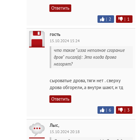
Ответить
|
2
|
1
гость
15.10.2024 15:24
что такое "изза неполное сгорание
дров" писал(а): Это когда дрова
негорят?
сыроватые дрова, тяги нет . сверху
дрова обгорели, а внутри шают, и тд
Ответить
|
6
|
3
Лыс,
15.10.2024 20:18