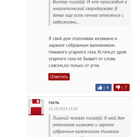
Виктор писал(а): И это происходит в
энергетической сверхдержаве. В
домах еще есть печное отопление с
задвижками...
Я свой дом отапливаю кизяками и
заранее собранным валежником.
Никакого угарного газа. Кстати,от дров
угарного газа не бывает от слова
совсем,он только от угля.
Ответить
|
4
|
7
гость
15.10.2024 15:02
Лишний человек писал(а): Я свой дом
отапливаю кизяками и заранее
собранным валежником. Никакого