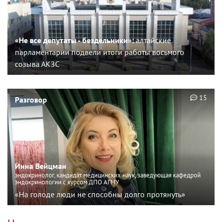
«Не все депутаты - бездельники»:
алтайские
парламентарии подвели итоги работы восьмого
созыва АКЗС
15
Разговор
Инна Вейцман
эндокринолог, кандидат медицинских наук, заведующая кафедрой
эндокринологии с курсом ДПО АГМУ
«На голоде люди не способны долго протянуть»