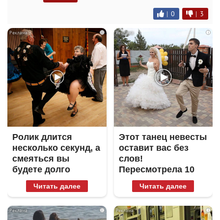
|
0
|
3
i
i
Ролик длится
Этот танец невесты
несколько секунд, а
оставит вас без
смеяться вы
слов!
будете долго
Пересмотрела 10
раз
Читать далее
Читать далее
i
i