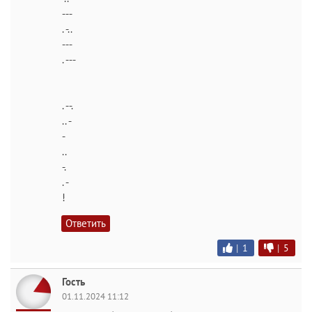
---
. -..
---
. ---
. --.
.. -
-
..
-.
. -
!
Ответить
|
1
|
5
Гость
01.11.2024 11:12