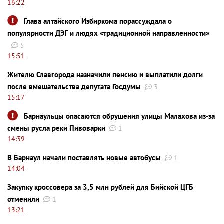
16:22
Глава алтайского Избиркома порассуждала о
популярности ДЭГ и людях «традиционной направленности»
5
15:51
Жителю Славгорода назначили пенсию и выплатили долги
после вмешательства депутата Госдумы
3
15:17
Барнаульцы опасаются обрушения улицы Малахова из-за
смены русла реки Пивоварки
1
14:39
В Барнаул начали поставлять новые автобусы
1
14:04
Закупку кроссовера за 3,5 млн рублей для Бийской ЦГБ
отменили
1
13:21