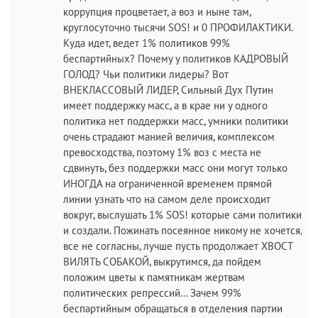
коррупция процветает, а воз и ныне там,
круглосуточно тысячи SOS! и 0 ПРОФИЛАКТИКИ.
Куда идет, ведет 1% политиков 99%
беспартийных? Почему у политиков КАДРОВЫЙ
ГОЛОД? Чьи политики лидеры? Вот
ВНЕКЛАССОВЫЙ ЛИДЕР, Сильный Дух Путин
имеет поддержку масс, а в крае ни у одного
политика нет поддержки масс, умники политики
очень страдают манией величия, комплексом
превосходства, поэтому 1% воз с места не
сдвинуть, без поддержки масс они могут только
ИНОГДА на ограниченной временем прямой
линии узнать что на самом деле происходит
вокруг, выслушать 1% SOS! которые сами политики
и создали. Пожинать посеянное никому не хочется,
все не согласны, лучше пусть продолжает ХВОСТ
ВИЛЯТЬ СОБАКОЙ, выкрутимся, да пойдем
положим цветы к памятникам жертвам
политических репрессий... Зачем 99%
беспартийным обращаться в отделения партии