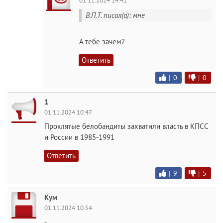
01.11.2024 14:41
В.П.Т. писал(а): мне
А тебе зачем?
Ответить
|
0
|
0
1
01.11.2024 10:47
Проклятые белобандиты захватили власть в КПСС
и России в 1985-1991
Ответить
|
9
|
5
Кум
01.11.2024 10:54
-..