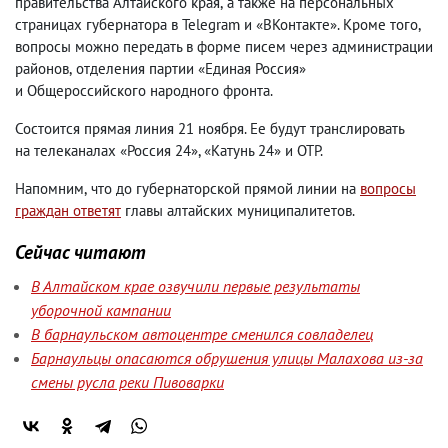
правительства Алтайского края
,
а также на персональных
страницах губернатора в Telegram и «ВКонтакте». Кроме того
,
вопросы можно передать в форме писем через администрации
районов
,
отделения партии «Единая Россия»
и Общероссийского народного фронта.
Состоится прямая линия 21 ноября. Ее будут транслировать
на телеканалах «Россия 24», «Катунь 24» и ОТР.
Напомним
,
что до губернаторской прямой линии на
вопросы
граждан ответят
главы алтайских муниципалитетов.
Сейчас читают
В Алтайском крае озвучили первые результаты
уборочной кампании
В барнаульском автоцентре сменился совладелец
Барнаульцы опасаются обрушения улицы Малахова из-за
смены русла реки Пивоварки