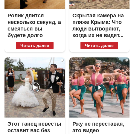
Ролик длится
Скрытая камера на
несколько секунд, а
пляже Крыма: Что
смеяться вы
люди вытворяют,
будете долго
когда их не видят...
Читать далее
Читать далее
i
i
Этот танец невесты
Ржу не переставая,
оставит вас без
это видео