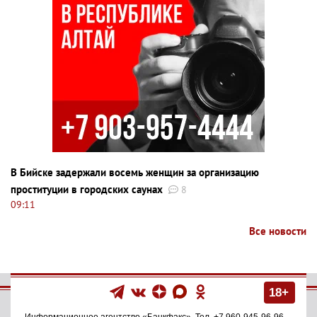
В Бийске задержали восемь женщин за организацию
проституции в городских саунах
8
09:11
Все новости
18+
Информационное агентство
«Банкфакс»
. Тел.
+7 960-945-96-96
.