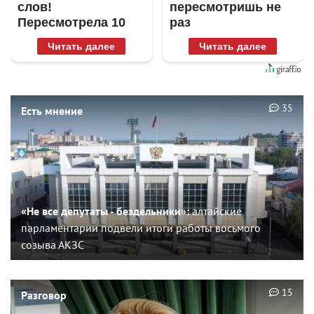
слов!
пересмотришь не
Пересмотрела 10
раз
раз
Читать далее
Читать далее
35
Есть мнение
«Не все депутаты - бездельники»:
алтайские
парламентарии подвели итоги работы восьмого
созыва АКЗС
15
Разговор