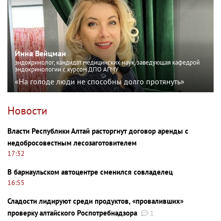
Инна Вейцман
эндокринолог, кандидат медицинских наук, заведующая кафедрой
эндокринологии с курсом ДПО АГМУ
«На голоде люди не способны долго протянуть»
Новости
Власти Республики Алтай расторгнут договор аренды с
недобросовестным лесозаготовителем
17:32
В барнаульском автоцентре сменился совладелец
16:55
Сладости лидируют среди продуктов, «проваливших»
проверку алтайского Роспотребнадзора
1