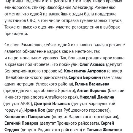
партийцы подвели итоги работы в этом году. Лидер краевых
единороссов
,
спикер Заксобрания Александр Романенко
отметил
,
что одной из важнейших задач была поддержка
участников СВО
,
в том числе отправка гуманитарных грузов.
Также он высоко оценили участие реготделения в выборах
президента.
Со слов Романенко
,
сейчас одной из главных задач в регионе
является обновление кадров как на местном
,
так
и на региональном уровнях. Так
,
большая ротация произошла
в краевом политсовете. Его покинули:
Олег Акимов
(
депутат
Белокурихинского горсовета),
Константин Антропов
(
спикер
Шелаболихинского райосовета),
Сергей Бирюлин
(
замглавы
администрации Угловского района),
Галина Васильева
(
председатель Горсобрания Ярового),
Антон Воронов
(
бывший
министр транспорта Алтайского края),
Николай Данилин
(
депутат АКЗС),
Дмитрий Ильиных
(
депутат Барнаульской
гордумы),
Ирина Кох
(
депутат Рубцовского горсовета),
Константин Панкратьев
(
депутат Заринского горсобрания),
Евгений Поваров
(
депутат Троицкого райсовета),
Сергей
Сердюк
(
депутат Родинского райсовета) и
Татьяна Филатова