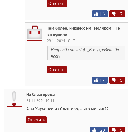
Ответить
|
6
|
3
Тем более, никаких им "молчком". Не
заслужили.
29.11.2024 10:13
Неправда писал(а): ,,Все украдено до
нас!\
Ответить
|
7
|
1
Из Славгорода
29.11.2024 10:11
А за Харченко из Славгорода что молчат??
Ответить
|
20
|
1