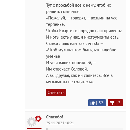
Тут с просьбой все к нему, чтоб их
решить сомненье.
«Пожалуй, — говорят, — возьми на час
терпенье,
Чтобы Квартет в порядок наш привесть:
И ноты есть у нас, и инструменты есть,
Скажи лишь нам как сесть!» —
«Чтоб музыкантом быть, так надобно
уменье
И уши ваших понежней, —
Им отвечает Соловей, —
А вы, друзья, как ни садитесь, Всё в
музыканты не годитесь».
Ответить
|
32
|
2
Спасибо!
29.11.2024 10:21