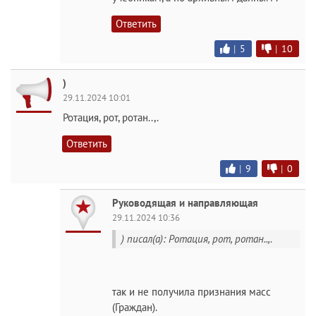
Ответить
|
5
|
10
)
29.11.2024 10:01
Ротация, рот, ротан..,.
Ответить
|
9
|
0
Руководящая и направляющая
29.11.2024 10:36
) писал(а): Ротация, рот, ротан..,.
так и не получила признания масс
(Граждан).