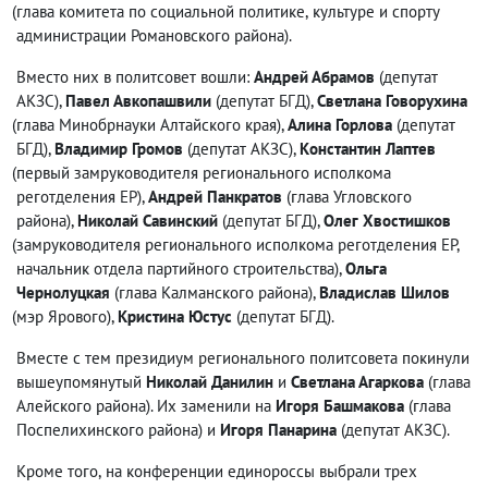
(
глава комитета по социальной политике
,
культуре и спорту
администрации Романовского района).
Вместо них в политсовет вошли:
Андрей Абрамов
(
депутат
АКЗС),
Павел Авкопашвили
(
депутат БГД),
Светлана Говорухина
(
глава Минобрнауки Алтайского края),
Алина Горлова
(
депутат
БГД),
Владимир Громов
(
депутат АКЗС),
Константин Лаптев
(
первый замруководителя регионального исполкома
реготделения ЕР),
Андрей Панкратов
(
глава Угловского
района),
Николай Савинский
(
депутат БГД),
Олег Хвостишков
(
замруководителя
регионального исполкома
реготделения ЕР
,
начальник отдела партийного строительства),
Ольга
Чернолуцкая
(
глава Калманского района),
Владислав Шилов
(
мэр Ярового),
Кристина Юстус
(
депутат БГД).
Вместе с тем президиум регионального политсовета покинули
вышеупомянутый
Николай Данилин
и
Светлана Агаркова
(
глава
Алейского района). Их заменили на
Игоря Башмакова
(
глава
Поспелихинского района) и
Игоря Панарина
(
депутат АКЗС).
Кроме того
,
на конференции единороссы выбрали трех