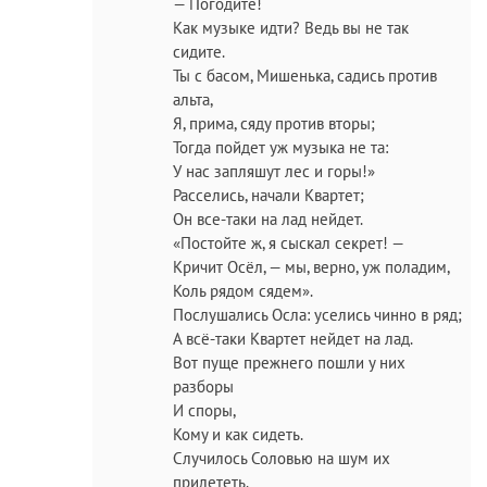
— Погодите!
Как музыке идти? Ведь вы не так
сидите.
Ты с басом, Мишенька, садись против
альта,
Я, прима, сяду против вторы;
Тогда пойдет уж музыка не та:
У нас запляшут лес и горы!»
Расселись, начали Квартет;
Он все-таки на лад нейдет.
«Постойте ж, я сыскал секрет! —
Кричит Осёл, — мы, верно, уж поладим,
Коль рядом сядем».
Послушались Осла: уселись чинно в ряд;
А всё-таки Квартет нейдет на лад.
Вот пуще прежнего пошли у них
разборы
И споры,
Кому и как сидеть.
Случилось Соловью на шум их
прилететь.