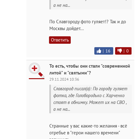
а не на...
По Славгороду фото гуляет!? Так и до
Москвы дойдет...
Ответить
|
16
|
0
То есть, чтобы они стали "современной
литой" и "святыми"?
29.11.2024 10:36
Славгород писал(а): По городу гуляет
фотка, где Голобородько с Харченко
стоят в обнимку. Может их на СВО ,
а не на...
Странные у вас какие-то желания - всё
отребье в "герои нашего времени"