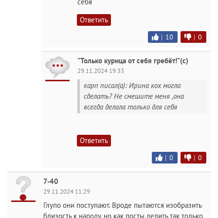
себя
Ответить
|
10
|
0
"Только курица от себя гребёт!"(с)
29.11.2024 19:33
карп писал(а): Ирина кох могла
сделать? Не смешите меня ,она
всегда делала только для себя
Ответить
|
0
|
0
7-40
29.11.2024 11:29
Глупо они поступают. Вроде пытаются изобразить
близость к народу, но как посты делить так только