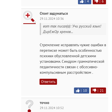
|
4
|
6
Стоит задуматься
29.11.2024 10:36
вот так писал(а): Учи русский язык!
ДирЕжОр хренов...
Стремление исправлять чужие ошибки в
переписке может быть особенностью
психики обусловленной детскими
установками. Cиндром грамматической
педантичности связан с обсесивно-
компульсивным расстройством .
Ответить
|
10
|
21
точно
29.11.2024 10:52