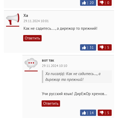
|
20
|
0
Ха
29.11.2024 10:01
Как не садитесь...., а дирежор то прежний!
Ответить
|
31
|
5
вот так
29.11.2024 10:10
Ха писал(а): Как не садитесь...., а
дирежор то прежний!
Учи русский язык! ДирЕжОр хренов...
Ответить
|
14
|
5