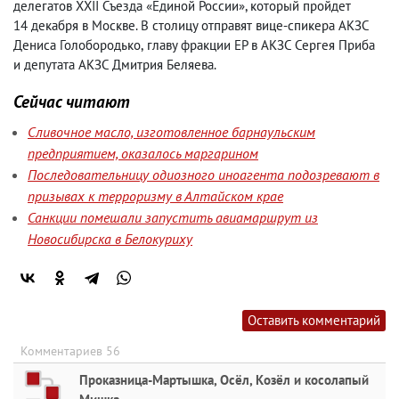
делегатов ХXII Съезда «Единой России», который пройдет
14 декабря в Москве. В столицу отправят вице-спикера АКЗС
Дениса Голобородько
,
главу фракции ЕР в АКЗС Сергея Приба
и депутата АКЗС Дмитрия Беляева.
Сейчас читают
Сливочное масло, изготовленное барнаульским
предприятием, оказалось маргарином
Последовательницу одиозного иноагента подозревают в
призывах к терроризму в Алтайском крае
Санкции помешали запустить авиамаршрут из
Новосибирска в Белокуриху
Оставить комментарий
Комментариев 56
Проказница-Мартышка, Осёл, Козёл и косолапый