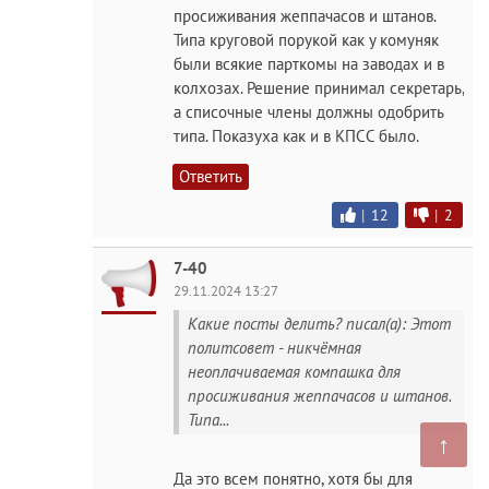
просиживания жеппачасов и штанов.
Типа круговой порукой как у комуняк
были всякие парткомы на заводах и в
колхозах. Решение принимал секретарь,
а списочные члены должны одобрить
типа. Показуха как и в КПСС было.
Ответить
|
12
|
2
7-40
29.11.2024 13:27
Какие посты делить? писал(а): Этот
политсовет - никчёмная
неоплачиваемая компашка для
просиживания жеппачасов и штанов.
Типа...
↑
Да это всем понятно, хотя бы для