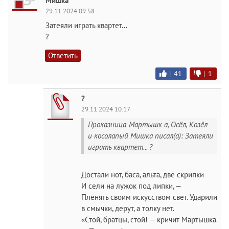
Мишка
29.11.2024 09:58
Затеяли играть квартет...
?
Ответить
|
41
|
1
?
29.11.2024 10:17
Проказница-Мартышк а, Осёл, Козёл
и косолапый Мишка писал(а): Затеяли
играть квартет... ?
Достали нот, баса, альта, две скрипки
И сели на лужок под липки, —
Пленять своим искусством свет. Ударили
в смычки, дерут, а толку нет.
«Стой, братцы, стой! — кричит Мартышка.