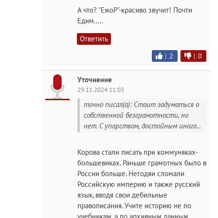
А что? "ЕжоР"-красиво звучит! Почти
Едим.....
Ответить
|
2
|
0
Уточнение
29.11.2024 11:03
точно писал(а): Стоит задуматься о
собственной безграмотности, но
нет. С упорством, достойным иного...
Корова стали писать при коммуняках-
большевиках. Раньше грамотных было в
России больше. Негодяи сломали
Российскую империю и также русский
язык, вводя свои дебильные
правописания. Учите историю не по
учебникам, а по архивным данным .