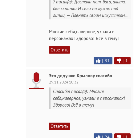
? писал(а): Достали нот, баса, альта,
две скрипки И сели на лужок под
липки, — Пленять своим искусством...
Многие себя,наверное, узнали в
персонажах! Здорово! Всё в тему!
Ответить
|
31
|
1
Это дедушке Крылову спасибо.
29.11.2024 10:32
Спасибо! писал(а): Многие
себя,наверное, узнали в персонажах!
Здорово! Всё в тему!
Ответить
|
24
|
1