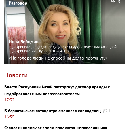
15
Разговор
Инна Вейцман
эндокринолог, кандидат медицинских наук, заведующая кафедрой
эндокринологии с курсом ДПО АГМУ
«На голоде люди не способны долго протянуть»
Новости
Власти Республики Алтай расторгнут договор аренды с
недобросовестным лесозаготовителем
17:32
В барнаульском автоцентре сменился совладелец
1
16:55
Сладости лидируют среди продуктов, «проваливших»