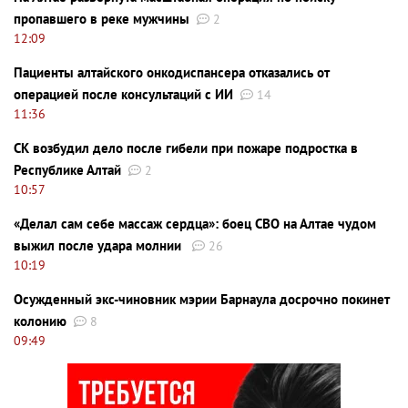
пропавшего в реке мужчины
2
12:09
Пациенты алтайского онкодиспансера отказались от
операцией после консультаций с ИИ
14
11:36
СК возбудил дело после гибели при пожаре подростка в
Республике Алтай
2
10:57
«Делал сам себе массаж сердца»: боец СВО на Алтае чудом
выжил после удара молнии
26
10:19
Осужденный экс-чиновник мэрии Барнаула досрочно покинет
колонию
8
09:49