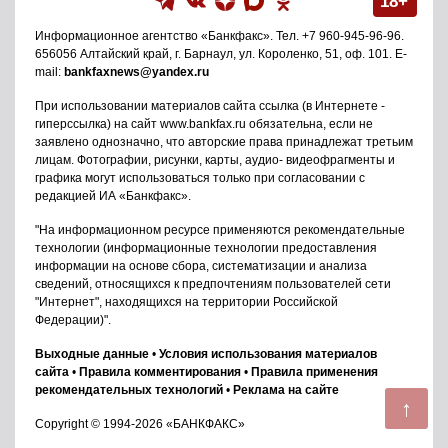
18+
Информационное агентство
«Банкфакс»
. Тел.
+7 960-945-96-96
.
656056
Алтайский край, г. Барнаул
,
ул. Короленко, 51, оф. 101
. E-
mail:
bankfaxnews@yandex.ru
При использовании материалов сайта ссылка (в Интернете -
гиперссылка) на сайт www.bankfax.ru обязательна, если не
заявлено однозначно, что авторские права принадлежат третьим
лицам. Фотографии, рисунки, карты, аудио- видеофрагменты и
графика могут использоваться только при согласовании с
редакцией ИА «Банкфакс».
"На информационном ресурсе применяются рекомендательные
технологии (информационные технологии предоставления
информации на основе сбора, систематизации и анализа
сведений, относящихся к предпочтениям пользователей сети
"Интернет", находящихся на территории Российской
Федерации)".
Выходные данные
•
Условия использования материалов
сайта
•
Правила комментирования
•
Правила применения
рекомендательных технологий
•
Реклама на сайте
↑
Copyright © 1994-2026 «БАНКФАКС»