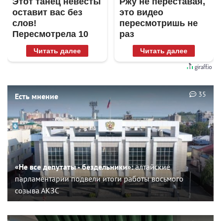
Этот танец невесты
Ржу не переставая,
оставит вас без
это видео
слов!
пересмотришь не
Пересмотрела 10
раз
раз
Читать далее
Читать далее
35
Есть мнение
«Не все депутаты - бездельники»:
алтайские
парламентарии подвели итоги работы восьмого
созыва АКЗС