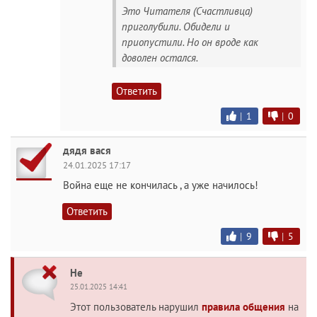
Это Читателя (Счастливца)
приголубили. Обидели и
приопустили. Но он вроде как
доволен остался.
Ответить
|
1
|
0
дядя вася
24.01.2025 17:17
Война еще не кончилась , а уже начилось!
Ответить
|
9
|
5
Не
25.01.2025 14:41
Этот пользователь нарушил
правила общения
на