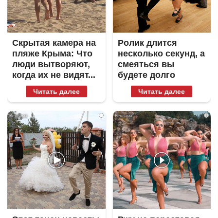
Скрытая камера на
Ролик длится
пляже Крыма: Что
несколько секунд, а
люди вытворяют,
смеяться вы
когда их не видят...
будете долго
Читать далее
Читать далее
i
i