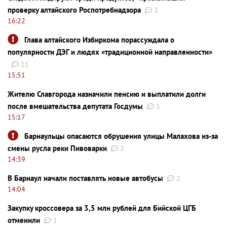
проверку алтайского Роспотребнадзора
2
16:22
Глава алтайского Избиркома порассуждала о
популярности ДЭГ и людях «традиционной направленности»
11
15:51
Жителю Славгорода назначили пенсию и выплатили долги
после вмешательства депутата Госдумы
5
15:17
Барнаульцы опасаются обрушения улицы Малахова из-за
смены русла реки Пивоварки
2
14:39
В Барнаул начали поставлять новые автобусы
2
14:04
Закупку кроссовера за 3,5 млн рублей для Бийской ЦГБ
отменили
1