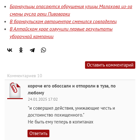
Барнаульцы опасаются обрушения улицы Малахова из-за
смены русла реки Пивоварки
В барнаульском автоцентре сменился совладелец
В Алтайском крае озвучили первые результаты
уборочной кампании
Оставить комментарий
Комментариев 10
короче его обоссали и отпороли в туза, по
любому
24.01.2025 17:02
"и совершил действия, унижающие честь и
достоинство похищенного."
Не быть ему теперь в копитанах
Ответить