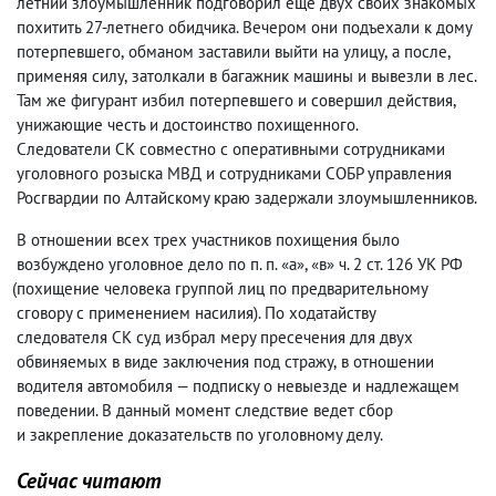
летний злоумышленник подговорил еще двух своих знакомых
похитить 27-летнего обидчика. Вечером они подъехали к дому
потерпевшего
,
обманом заставили выйти на улицу
,
а после
,
применяя силу
,
затолкали в багажник машины и вывезли в лес.
Там же фигурант избил потерпевшего и совершил действия
,
унижающие честь и достоинство похищенного.
Следователи СК совместно с оперативными сотрудниками
уголовного розыска МВД и сотрудниками СОБР управления
Росгвардии по Алтайскому краю задержали злоумышленников.
В отношении всех трех участников похищения было
возбуждено уголовное дело по п. п. «а», «в» ч. 2 ст. 126 УК РФ
(
похищение человека группой лиц по предварительному
сговору с применением насилия). По ходатайству
следователя СК суд избрал меру пресечения для двух
обвиняемых в виде заключения под стражу
,
в отношении
водителя автомобиля — подписку о невыезде и надлежащем
поведении. В данный момент следствие ведет сбор
и закрепление доказательств по уголовному делу.
Сейчас читают