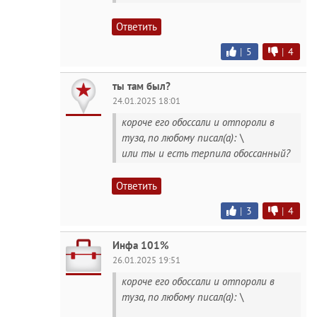
Ответить
|
5
|
4
ты там был?
24.01.2025 18:01
короче его обоссали и отпороли в
туза, по любому писал(а): \
или ты и есть терпила обоссанный?
Ответить
|
3
|
4
Инфа 101%
26.01.2025 19:51
короче его обоссали и отпороли в
туза, по любому писал(а): \