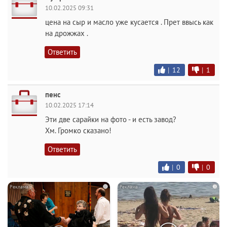
10.02.2025 09:31
цена на сыр и масло уже кусается . Прет ввысь как
на дрожжах .
Ответить
|
12
|
1
пенс
10.02.2025 17:14
Эти две сарайки на фото - и есть завод?
Хм. Громко сказано!
Ответить
|
0
|
0
i
i