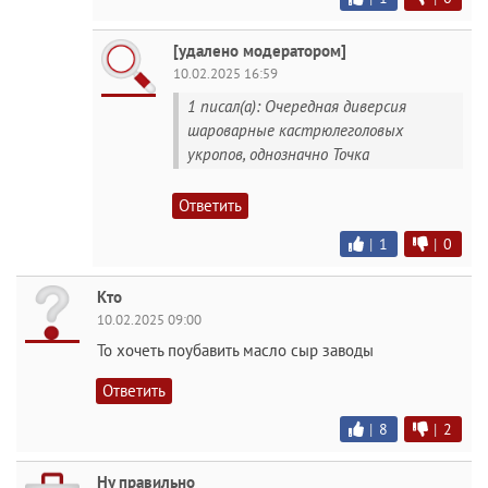
[удалено модератором]
10.02.2025 16:59
1 писал(а): Очередная диверсия
шароварные кастрюлеголовых
укропов, однозначно Точка
Ответить
|
1
|
0
Кто
10.02.2025 09:00
То хочеть поубавить масло сыр заводы
Ответить
|
8
|
2
Ну правильно