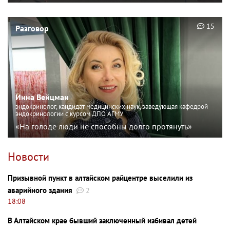
15
Разговор
Инна Вейцман
эндокринолог, кандидат медицинских наук, заведующая кафедрой
эндокринологии с курсом ДПО АГМУ
«На голоде люди не способны долго протянуть»
Новости
Призывной пункт в алтайском райцентре выселили из
аварийного здания
2
18:08
В Алтайском крае бывший заключенный избивал детей