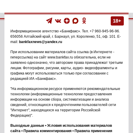
18+
Информационное агентство
«Банкфакс»
. Тел.
+7 960-945-96-96
.
656056
Алтайский край, г. Барнаул
,
ул. Короленко, 51, оф. 101
. E-
mail:
bankfaxnews@yandex.ru
При использовании материалов сайта ссылка (в Интернете -
гиперссылка) на сайт www.bankfax.ru обязательна, если не
заявлено однозначно, что авторские права принадлежат третьим
лицам. Фотографии, рисунки, карты, аудио- видеофрагменты и
графика могут использоваться только при согласовании с
редакцией ИА «Банкфакс».
"На информационном ресурсе применяются рекомендательные
технологии (информационные технологии предоставления
информации на основе сбора, систематизации и анализа
сведений, относящихся к предпочтениям пользователей сети
"Интернет", находящихся на территории Российской
Федерации)".
Выходные данные
•
Условия использования материалов
сайта
•
Правила комментирования
•
Правила применения