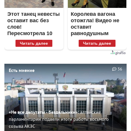
Этот танец невесты
Королева вагона
оставит вас без
отожгла! Видео не
слов!
оставит
Пересмотрела 10
равнодушным
раз
Читать далее
Читать далее
36
Есть мнение
«Не все депутаты - бездельники»:
алтайские
парламентарии подвели итоги работы восьмого
созыва АКЗС