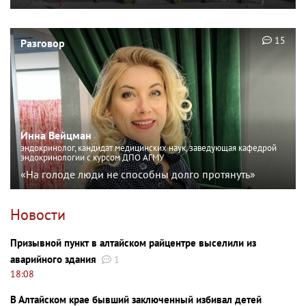
15
Разговор
Инна Вейцман
эндокринолог, кандидат медицинских наук, заведующая кафедрой
эндокринологии с курсом ДПО АГМУ
«На голоде люди не способны долго протянуть»
Новости
Призывной пункт в алтайском райцентре выселили из
аварийного здания
1
18:08
В Алтайском крае бывший заключенный избивал детей