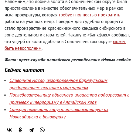
Напомним, что добыча золота в Солонешенском округе была
приостановлена в качестве обеспечительных мер в рамках
иска прокуратуры, которая
требует полностью прекратить
работы на участках недр. Поводом для судебного процесса
стало произрастание краснокнижного кандыка сибирского в
зоне деятельности старателей. Накануне «Банкфакс» сообщал,
что ущерб от золотодобычи в Солонешенском округе
может
быть невосполним
.
Фото: пресс-служба алтайского реготделения «Новых людей»
Сейчас читают
Сливочное масло, изготовленное барнаульским
предприятием, оказалось маргарином
Последовательницу одиозного иноагента подозревают в
призывах к терроризму в Алтайском крае
Санкции помешали запустить авиамаршрут из
Новосибирска в Белокуриху