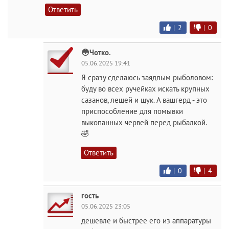
Ответить
|
2
|
0
😳Чотко.
05.06.2025 19:41
Я сразу сделаюсь заядлым рыболовом:
буду во всех ручейках искать крупных
сазанов, лещей и щук. А вашгерд - это
приспособление для помывки
выкопанных червей перед рыбалкой.
🤣
Ответить
|
0
|
4
гость
05.06.2025 23:05
дешевле и быстрее его из аппаратуры