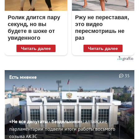
Ролик длится пару
Ржу не переставая,
секунд, но вы
это видео
будете в шоке от
пересмотришь не
увиденного
раз
Читать далее
Читать далее
35
Есть мнение
«Не все депутаты - бездельники»:
алтайские
парламентарии подвели итоги работы восьмого
созыва АКЗС