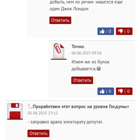
добыть, чем из речки- нашелся еще
один Джек Лондон
Ответить
|
0
|
0
Точно.
06.06.2025 09:56
Изюм же из булок
добывается.😁
Ответить
|
0
|
0
"...Проработаем этот вопрос на уровне Госдумы»
05.06.2025 23:12
- заправил арапа электорату депутат.
Ответить