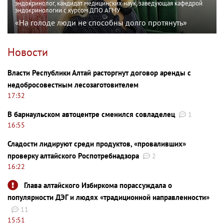
эндокринолог, кандидат медицинских наук, заведующая кафедрой
эндокринологии с курсом ДПО АГМУ
«На голоде люди не способны долго протянуть»
Новости
Власти Республики Алтай расторгнут договор аренды с
недобросовестным лесозаготовителем
17:32
В барнаульском автоцентре сменился совладелец
1
16:55
Сладости лидируют среди продуктов, «проваливших»
проверку алтайского Роспотребнадзора
2
16:22
Глава алтайского Избиркома порассуждала о
популярности ДЭГ и людях «традиционной направленности»
11
15:51