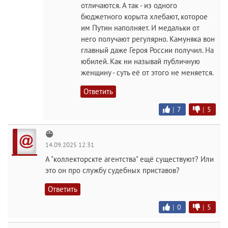
отличаются. А так - из одного
бюджетного корыта хлебают, которое
им Путин наполняет. И медальки от
него получают регулярно. Камуняка вон
главный даже Героя России получил. На
юбилей. Как ни называй публичную
женщину - суть её от этого не меняется.
Ответить
|
7
|
5
😁
14.09.2025 12:31
А "коллекторскте агентства" ещё существуют? Или
это он про службу судебных приставов?
Ответить
|
0
|
5