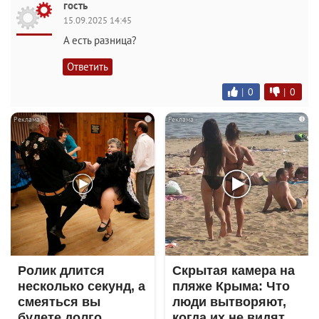
гость
15.09.2025 14:45
А есть разница?
Ответить
|
0
|
0
i
i
Ролик длится
Скрытая камера на
несколько секунд, а
пляже Крыма: Что
смеяться вы
люди вытворяют,
будете долго
когда их не видят...