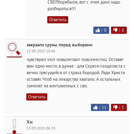
СВЕРХприбыли, вот с этим дано надо
разбираться!!!
Ответить
|
0
|
0
заерзали сруны перед выборами
12.09.2025 18:46
чувствуют чтот повылетают повсеместно. Оставят
вам одно место в думке - для Сереги-геодезиста с
вечно трясущейся от страха бородой. Ради Христа
оставят. Чтоб на лекарства хватало. А остальных
заменят на контуженных с сво.
Ответить
|
11
|
5
Хм
13.09.2025 06:33