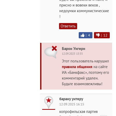
присно и вовеки веков ,
недоумки коммунистические
!
Ответить
|
4
|
12
Барон Унгерн
12.09.2025 15:55
Этот пользователь нарушил
правила общения
на сайте
ИА «Банкфакс», поэтому его
комментарий удален.
Будьте взаимовежливы!
барану унтеру
12.09.2025 16:15
копрофильская партия