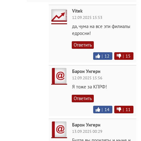
Vitek
12.09.2025 15:53
да, чума на все эти филиалы
едросни!
Ответить
|
12
|
15
Барон Унгерн
12.09.2025 15:56
Я тоже за КПРФ!
Ответить
|
14
|
11
Барон Унгерн
13.09.2025 00:29
Будте вы прокляты и ныне и