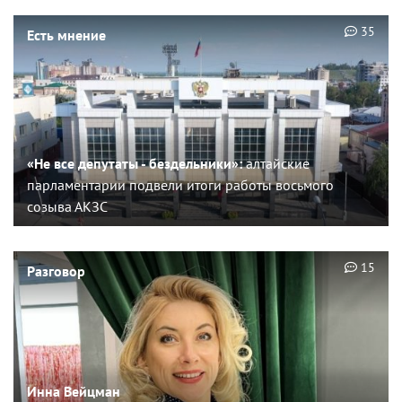
35
Есть мнение
«Не все депутаты - бездельники»:
алтайские
парламентарии подвели итоги работы восьмого
созыва АКЗС
15
Разговор
Инна Вейцман