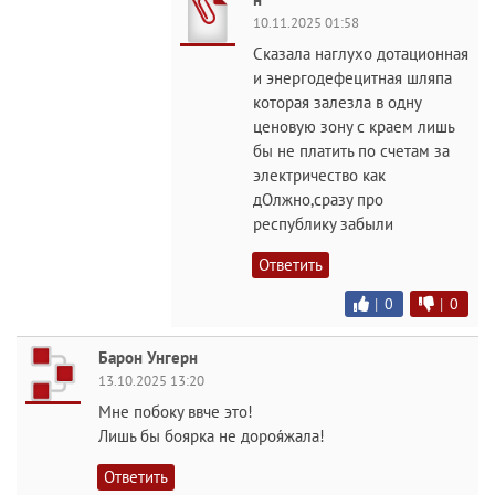
10.11.2025 01:58
Сказала наглухо дотационная
и энергодефецитная шляпа
которая залезла в одну
ценовую зону с краем лишь
бы не платить по счетам за
электричество как
дОлжно,сразу про
республику забыли
Ответить
|
0
|
0
Барон Унгерн
13.10.2025 13:20
Мне побоку ввче это!
Лишь бы боярка не дороя́жала!
Ответить