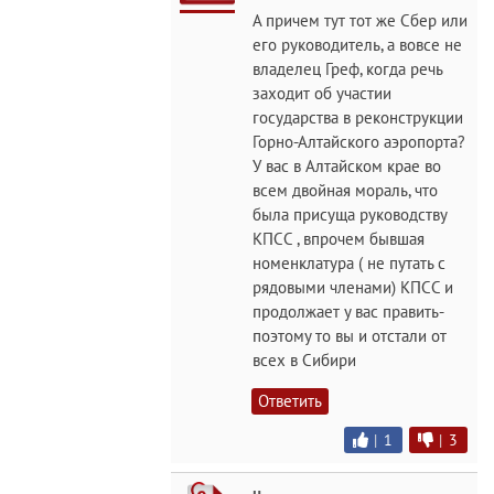
А причем тут тот же Сбер или
его руководитель, а вовсе не
владелец Греф, когда речь
заходит об участии
государства в реконструкции
Горно-Алтайского аэропорта?
У вас в Алтайском крае во
всем двойная мораль, что
была присуща руководству
КПСС , впрочем бывшая
номенклатура ( не путать с
рядовыми членами) КПСС и
продолжает у вас править-
поэтому то вы и отстали от
всех в Сибири
Ответить
|
1
|
3
н