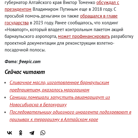
губернатор Алтайского края Виктор Томенко
обсуждал с
президентом
Владимиром Путиным еще в 2018 году. С
просьбой помочь деньгами он также
обращался в главе
государства
в 2023 году. Ранее сообщалось, что холдинг
«Новапорт», который владеет контрольным пакетом акций
барнаульского аэропорта,
может профинансировать
разработку
проектной документации для реконструкции взлетно-
посадочной полосы.
Фото: freepic.com
Сейчас читают
Сливочное масло, изготовленное барнаульским
предприятием, оказалось маргарином
Санкции помешали запустить авиамаршрут из
Новосибирска в Белокуриху
Последовательницу одиозного иноагента подозревают в
призывах к терроризму в Алтайском крае