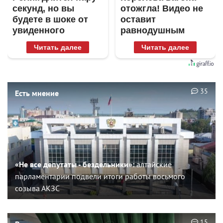
секунд, но вы
отожгла! Видео не
будете в шоке от
оставит
увиденного
равнодушным
Читать далее
Читать далее
35
Есть мнение
«Не все депутаты - бездельники»:
алтайские
парламентарии подвели итоги работы восьмого
созыва АКЗС
15