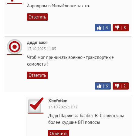
Аэродром в Михайловке так то.
Ответить
|
3
|
8
дядя вася
13.10.2025 11:05
Чтоб мог принимать военно - транспортные
самолеты!
Ответить
|
6
|
2
Xbnfntkm
13.10.2025 13:32
Дядя Шарик вы балбес ВТС садятся на
более худшие ВП полосы
Ответить