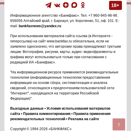
18+
Информационное агентство
«Банкфакс»
. Тел.
+7 960-945-96-96
.
656056
Алтайский край, г. Барнаул
,
ул. Короленко, 51, оф. 101
. E-
mail:
bankfaxnews@yandex.ru
При использовании материалов сайта ссылка (в Интернете -
гиперссылка) на сайт www.bankfax.ru обязательна, если не
заявлено однозначно, что авторские права принадлежат третьим
лицам. Фотографии, рисунки, карты, аудио- видеофрагменты и
графика могут использоваться только при согласовании с
редакцией ИА «Банкфакс».
"На информационном ресурсе применяются рекомендательные
технологии (информационные технологии предоставления
информации на основе сбора, систематизации и анализа
сведений, относящихся к предпочтениям пользователей сети
"Интернет", находящихся на территории Российской
Федерации)".
Выходные данные
•
Условия использования материалов
сайта
•
Правила комментирования
•
Правила применения
рекомендательных технологий
•
Реклама на сайте
↑
Copyright © 1994-2026 «БАНКФАКС»