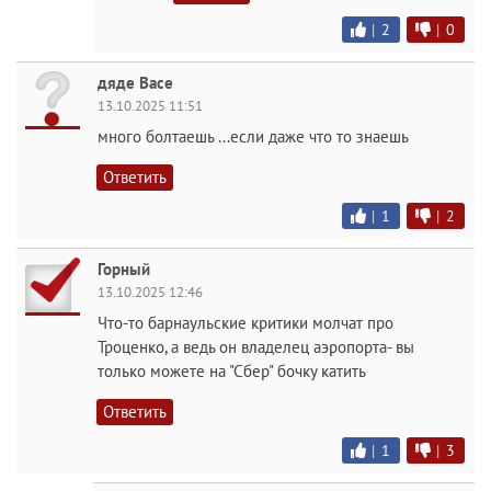
|
2
|
0
дяде Васе
13.10.2025 11:51
много болтаешь ...если даже что то знаешь
Ответить
|
1
|
2
Горный
13.10.2025 12:46
Что-то барнаульские критики молчат про
Троценко, а ведь он владелец аэропорта- вы
только можете на "Сбер" бочку катить
Ответить
|
1
|
3