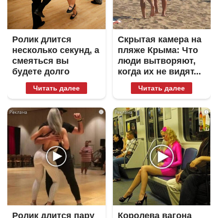
Ролик длится
Скрытая камера на
несколько секунд, а
пляже Крыма: Что
смеяться вы
люди вытворяют,
будете долго
когда их не видят...
Читать далее
Читать далее
i
i
Ролик длится пару
Королева вагона