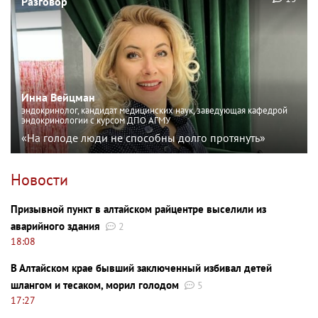
Разговор
Инна Вейцман
эндокринолог, кандидат медицинских наук, заведующая кафедрой
эндокринологии с курсом ДПО АГМУ
«На голоде люди не способны долго протянуть»
Новости
Призывной пункт в алтайском райцентре выселили из
аварийного здания
2
18:08
В Алтайском крае бывший заключенный избивал детей
шлангом и тесаком, морил голодом
5
17:27