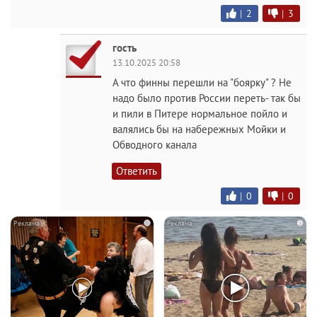
|
2
|
3
гость
13.10.2025 20:58
А что финны перешли на "боярку" ? Не
надо было против России переть- так бы
и пили в Питере нормальное пойло и
валялись бы на набережных Мойки и
Обводного канала
Ответить
|
0
|
0
i
i