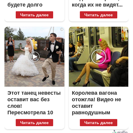
будете долго
когда их не видят...
Читать далее
Читать далее
i
i
Этот танец невесты
Королева вагона
оставит вас без
отожгла! Видео не
слов!
оставит
Пересмотрела 10
равнодушным
раз
Читать далее
Читать далее