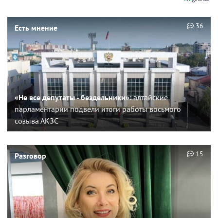
36
Есть мнение
«Не все депутаты - бездельники»:
алтайские
парламентарии подвели итоги работы восьмого
созыва АКЗС
15
Разговор