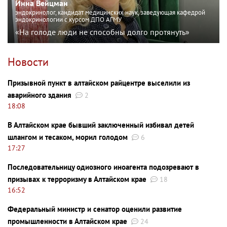
Инна Вейцман
эндокринолог, кандидат медицинских наук, заведующая кафедрой
эндокринологии с курсом ДПО АГМУ
«На голоде люди не способны долго протянуть»
Новости
Призывной пункт в алтайском райцентре выселили из
аварийного здания
2
18:08
В Алтайском крае бывший заключенный избивал детей
шлангом и тесаком, морил голодом
6
17:27
Последовательницу одиозного иноагента подозревают в
призывах к терроризму в Алтайском крае
18
16:52
Федеральный министр и сенатор оценили развитие
промышленности в Алтайском крае
24