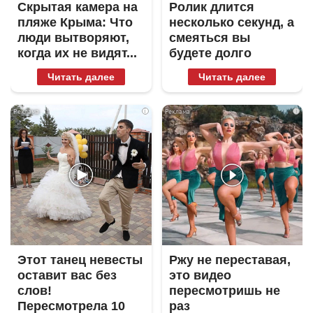
Скрытая камера на
Ролик длится
пляже Крыма: Что
несколько секунд, а
люди вытворяют,
смеяться вы
когда их не видят...
будете долго
Читать далее
Читать далее
i
i
Этот танец невесты
Ржу не переставая,
оставит вас без
это видео
слов!
пересмотришь не
Пересмотрела 10
раз