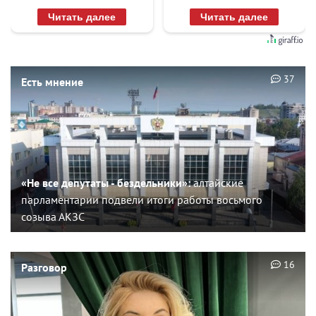
раз
Читать далее
Читать далее
37
Есть мнение
«Не все депутаты - бездельники»:
алтайские
парламентарии подвели итоги работы восьмого
созыва АКЗС
16
Разговор