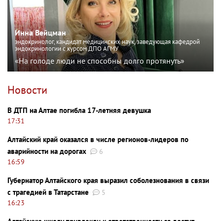
Инна Вейцман
эндокринолог, кандидат медицинских наук, заведующая кафедрой
эндокринологии с курсом ДПО АГМУ
«На голоде люди не способны долго протянуть»
Новости
В ДТП на Алтае погибла 17-летняя девушка
17:31
Алтайский край оказался в числе регионов-лидеров по
аварийности на дорогах
6
16:59
Губернатор Алтайского края выразил соболезнования в связи
с трагедией в Татарстане
5
16:23