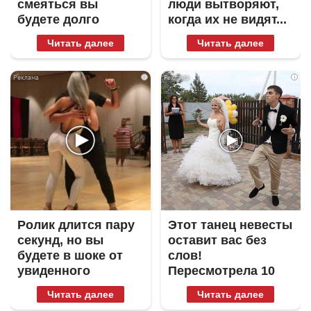
смеяться вы
люди вытворяют,
будете долго
когда их не видят...
Читать далее
Читать далее
i
i
Ролик длится пару
Этот танец невесты
секунд, но вы
оставит вас без
будете в шоке от
слов!
увиденного
Пересмотрела 10
раз
Читать далее
Читать далее