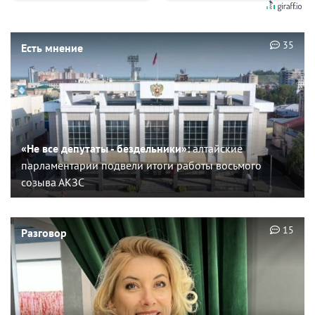
35
Есть мнение
«Не все депутаты - бездельники»:
алтайские
парламентарии подвели итоги работы восьмого
созыва АКЗС
15
Разговор