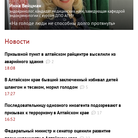
Инна Вейцман
эндокринолог, кандидат медицинских наук, заведующая кафедрой
эндокринологии с курсом ДПО АГМУ
«На голоде люди не способны долго протянуть»
Новости
Призывной пункт в алтайском райцентре выселили из
аварийного здания
2
18:08
В Алтайском крае бывший заключенный избивал детей
шлангом и тесаком, морил голодом
5
17:27
Последовательницу одиозного иноагента подозревают в
призывах к терроризму в Алтайском крае
17
16:52
Федеральный министр и сенатор оценили развитие