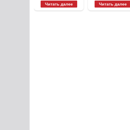
вытворяют,
будете долго
Читать далее
Читать далее
когда их не
видят...