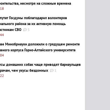
роительства, несмотря на сложные времена
:18
путат Госдумы поблагодарил волонтеров
нального района за их активную помощь
астникам СВО
5
:44
аве Минобрнауки доложили о грядущем ремонте
авного корпуса Горно-Алтайского университета
:04
усы домашних собак чаще приводят барнаульцев
врачам, чем укусы бездомных
1
:22