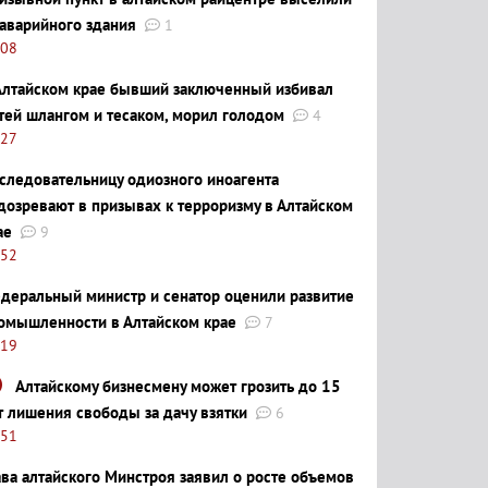
 аварийного здания
1
:08
Алтайском крае бывший заключенный избивал
тей шлангом и тесаком, морил голодом
4
:27
следовательницу одиозного иноагента
дозревают в призывах к терроризму в Алтайском
ае
9
:52
деральный министр и сенатор оценили развитие
омышленности в Алтайском крае
7
:19
Алтайскому бизнесмену может грозить до 15
т лишения свободы за дачу взятки
6
:51
ава алтайского Минстроя заявил о росте объемов