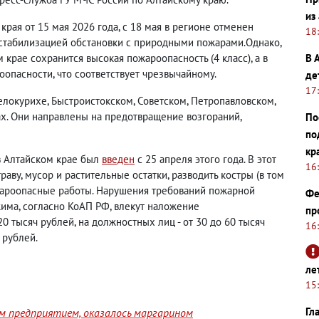
из
рая от 15 мая 2026 года, с 18 мая в регионе отменен
18
стабилизацией обстановки с природными пожарами.Однако,
 крае сохранится высокая пожароопасность (4 класс), а в
В 
опасности, что соответствует чрезвычайному.
де
17
локурихе, Быстроистокском, Советском, Петропавловском,
х. Они направлены на предотвращение возгораний,
По
по
кр
в Алтайском крае был
введен
с 25 апреля этого года. В этот
16
аву, мусор и растительные остатки, разводить костры (в том
ожароопасные работы. Нарушения требований пожарной
Фе
има, согласно КоАП РФ, влекут наложение
пр
0 тысяч рублей, на должностных лиц - от 30 до 60 тысяч
16
 рублей.
ле
15
Гл
им предприятием, оказалось маргарином