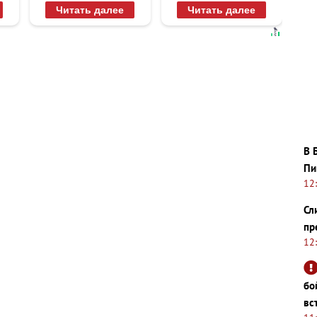
увиденного
не раз
Читать далее
Читать далее
В 
Пи
12
Сл
пр
12
бо
вс