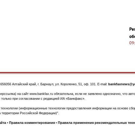
Ре
об
09
.
656056
Алтайский край, г. Барнаул
,
ул. Короленко, 51, оф. 101
. E-mail:
bankfaxnews@ya
ерссылка) на сайт www.bankfax.ru обязательна, если не заявлено однозначно, что ав
 только при согласовании с редакцией ИА «Банкфакс».
ехнологии (информационные технологии предоставления информации на основе сбора
 территории Российской Федерации)".
айта
•
Правила комментирования
•
Правила применения рекомендательных тех