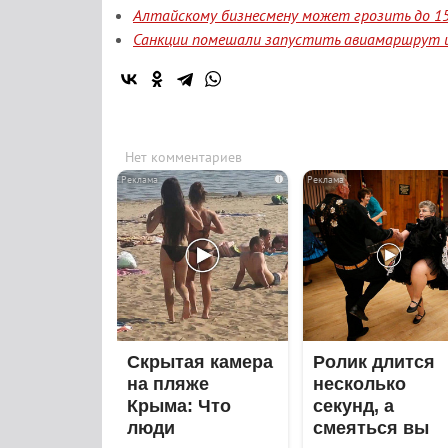
Алтайскому бизнесмену может грозить до 15
Санкции помешали запустить авиамаршрут и
Нет комментариев
i
Скрытая камера
Ролик длится
на пляже
несколько
Крыма: Что
секунд, а
люди
смеяться вы