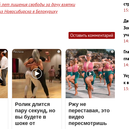
ст
 лет лишения свободы за дачу взятки
15
з Новосибирска в Белокуриху
Де
Зо
уч
Оставить комментарий
14
Гл
i
i
i
гл
14
Ук
к 
13
Ролик длится
Ржу не
пару секунд, но
переставая, это
вы будете в
видео
шоке от
пересмотришь