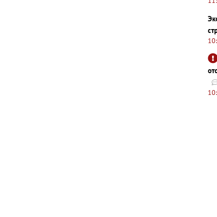
11
Эк
ст
10
от
10