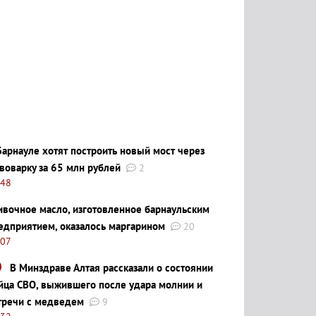
Барнауле хотят построить новый мост через
воварку за 65 млн рублей
2
:48
ивочное масло, изготовленное барнаульским
едприятием, оказалось маргарином
20
:07
В Минздраве Алтая рассказали о состоянии
йца СВО, выжившего после удара молнии и
тречи с медведем
9