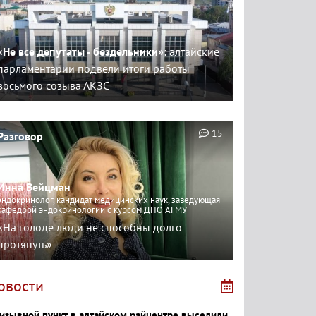
«Не все депутаты - бездельники»:
алтайские
парламентарии подвели итоги работы
восьмого созыва АКЗС
15
Разговор
Инна Вейцман
эндокринолог, кандидат медицинских наук, заведующая
кафедрой эндокринологии с курсом ДПО АГМУ
«На голоде люди не способны долго
протянуть»
овости
изывной пункт в алтайском райцентре выселили