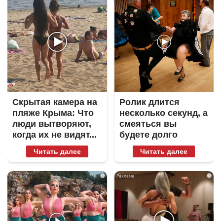
Скрытая камера на
Ролик длится
пляже Крыма: Что
несколько секунд, а
люди вытворяют,
смеяться вы
когда их не видят...
будете долго
Читать далее
Читать далее
i
i