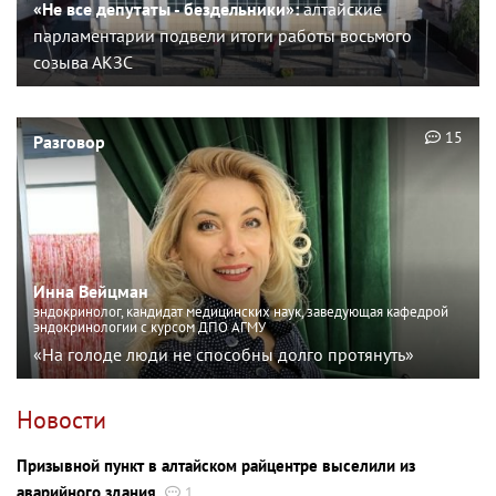
«Не все депутаты - бездельники»:
алтайские
парламентарии подвели итоги работы восьмого
созыва АКЗС
15
Разговор
Инна Вейцман
эндокринолог, кандидат медицинских наук, заведующая кафедрой
эндокринологии с курсом ДПО АГМУ
«На голоде люди не способны долго протянуть»
Новости
Призывной пункт в алтайском райцентре выселили из
аварийного здания
1