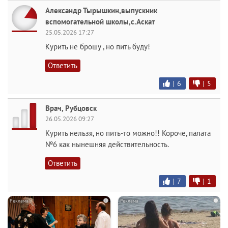
Александр Тырышкин,выпускник
вспомогательной школы,с.Аскат
25.05.2026 17:27
Курить не брошу , но пить буду!
Ответить
|
6
|
5
Врач, Рубцовск
26.05.2026 09:27
Курить нельзя, но пить-то можно!! Короче, палата
№6 как нынешняя действительность.
Ответить
|
7
|
1
i
i