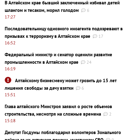
В Алтайском крае бывший заключенный избивал детей
шлангом и тесаком, морил голодом
6
17:27
Последовательницу одиозного иноагента подозревают в
призывах к терроризму в Алтайском крае
17
16:52
Федеральный министр и сенатор оценили развитие
промышленности в Алтайском крае
24
16:19
Алтайскому бизнесмену может грозить до 15 лет
лишения свободы за дачу взятки
6
15:51
Глава алтайского Минстроя заявил о росте объемов
строительства, несмотря на сложные времена
2
15:18
Депутат Госдумы поблагодарил волонтеров Зонального
района за их активную помощь участникам СВО
9