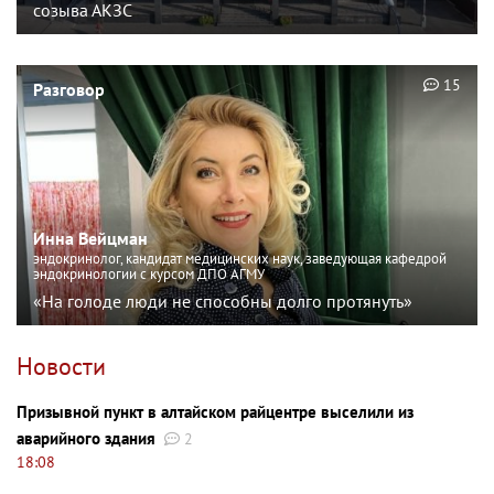
созыва АКЗС
15
Разговор
Инна Вейцман
эндокринолог, кандидат медицинских наук, заведующая кафедрой
эндокринологии с курсом ДПО АГМУ
«На голоде люди не способны долго протянуть»
Новости
Призывной пункт в алтайском райцентре выселили из
аварийного здания
2
18:08