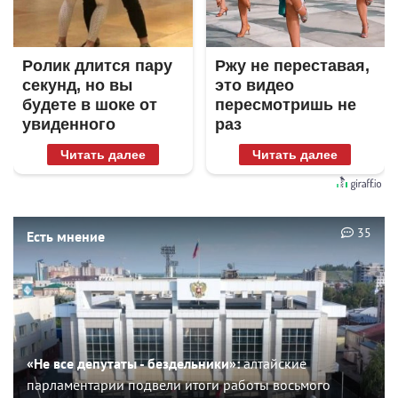
Ролик длится пару
Ржу не переставая,
секунд, но вы
это видео
будете в шоке от
пересмотришь не
увиденного
раз
Читать далее
Читать далее
35
Есть мнение
«Не все депутаты - бездельники»:
алтайские
парламентарии подвели итоги работы восьмого