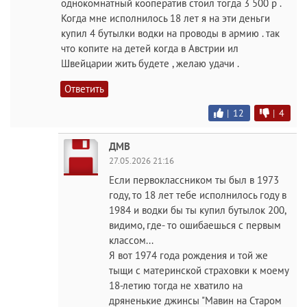
однокомнатный кооператив стоил тогда 3 500 р .
Когда мне исполнилось 18 лет я на эти деньги
купил 4 бутылки водки на проводы в армию . так
что копите на детей когда в Австрии ил
Швейцарии жить будете , желаю удачи .
Ответить
|
12
|
4
ДМВ
27.05.2026 21:16
Если первоклассником ты был в 1973
году, то 18 лет тебе исполнилось году в
1984 и водки бы ты купил бутылок 200,
видимо, где- то ошибаешься с первым
классом...
Я вот 1974 года рождения и той же
тыщи с материнской страховки к моему
18-летию тогда не хватило на
дряненькие джинсы "Мавин на Старом