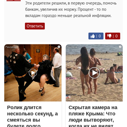
Эти родители решили, в первую очередь, помочь
банкам, увеличив их моржу. Процент - то по
вкладам гораздо меньше реальной инфляции.
Ответить
|
0
|
0
i
i
Ролик длится
Скрытая камера на
несколько секунд, а
пляже Крыма: Что
смеяться вы
люди вытворяют,
будете долго
когда их не видят...