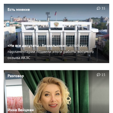
35
Есть мнение
«Не все депутаты - бездельники»:
алтайские
парламентарии подвели итоги работы восьмого
созыва АКЗС
15
Разговор
Инна Вейцман