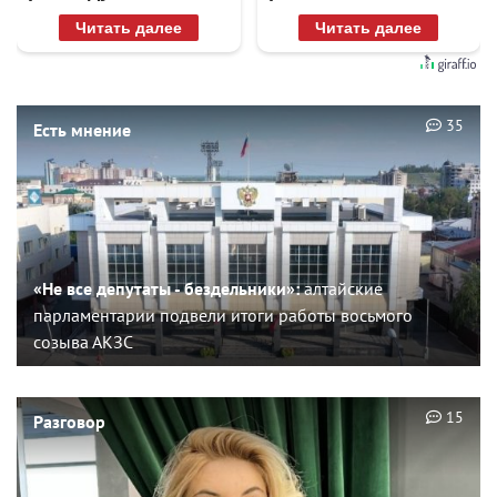
Читать далее
Читать далее
35
Есть мнение
«Не все депутаты - бездельники»:
алтайские
парламентарии подвели итоги работы восьмого
созыва АКЗС
15
Разговор