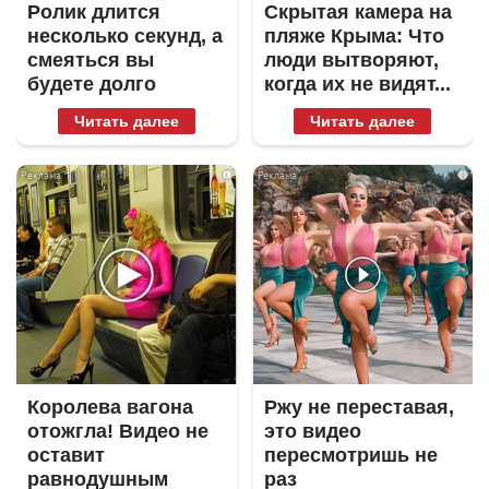
Ролик длится
Скрытая камера на
несколько секунд, а
пляже Крыма: Что
смеяться вы
люди вытворяют,
будете долго
когда их не видят...
Читать далее
Читать далее
i
i
Королева вагона
Ржу не переставая,
отожгла! Видео не
это видео
оставит
пересмотришь не
равнодушным
раз