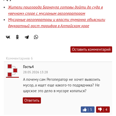
Жители пригорода Барнаула готовы дойти до суда в
«вечном» споре с мусорным регоператором
Мусорные регоператоры и власти туманно объяснили
двукратный рост тарифов в Алтайском крае
Оставить комментарий
Комментариев 6
Гость4
28.05.2026 13:28
А почему сам Регоператор не хочет вывозить
мусор, а ищет еще какого-то подрядчика? Не
царское это дело в мусоре копаться?
Ответить
|
5
|
4