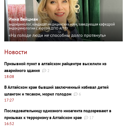
Инна Вейцман
эндокринолог, кандидат медицинских наук, заведующая кафедрой
эндокринологии с курсом ДПО АГМУ
«На голоде люди не способны долго протянуть»
Новости
Призывной пункт в алтайском райцентре выселили из
аварийного здания
2
18:08
В Алтайском крае бывший заключенный избивал детей
шлангом и тесаком, морил голодом
6
17:27
Последовательницу одиозного иноагента подозревают в
призывах к терроризму в Алтайском крае
17
16:52