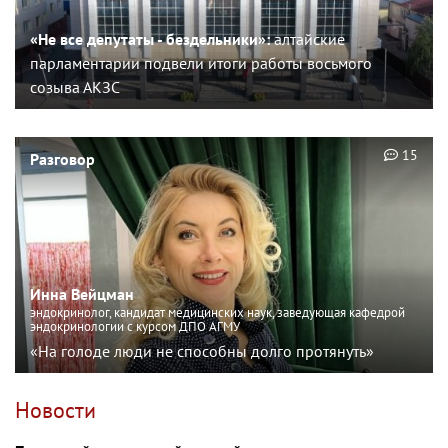
«Не все депутаты - бездельники»:
алтайские
парламентарии подвели итоги работы восьмого
созыва АКЗС
15
Разговор
Инна Вейцман
эндокринолог, кандидат медицинских наук, заведующая кафедрой
эндокринологии с курсом ДПО АГМУ
«На голоде люди не способны долго протянуть»
Новости