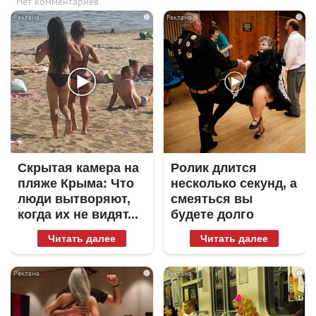
Нет комментариев
i
i
Скрытая камера на
Ролик длится
пляже Крыма: Что
несколько секунд, а
люди вытворяют,
смеяться вы
когда их не видят...
будете долго
Читать далее
Читать далее
i
i