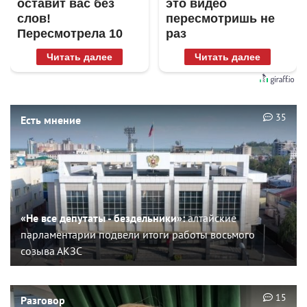
оставит вас без
это видео
слов!
пересмотришь не
Пересмотрела 10
раз
раз
Читать далее
Читать далее
35
Есть мнение
«Не все депутаты - бездельники»:
алтайские
парламентарии подвели итоги работы восьмого
созыва АКЗС
15
Разговор