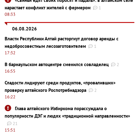
«Свиньи едят своих поросят и падаль»: в алтайском селе
нарастает конфликт жителей с фермером
1
08:33
06.08.2026
Власти Республики Алтай расторгнут договор аренды с
недобросовестным лесозаготовителем
1
17:32
В барнаульском автоцентре сменился совладелец
2
16:55
Сладости лидируют среди продуктов, «проваливших»
проверку алтайского Роспотребнадзора
2
16:22
Глава алтайского Избиркома порассуждала о
популярности ДЭГ и людях «традиционной направленности»
21
15:51