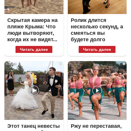
Скрытая камера на
Ролик длится
пляже Крыма: Что
несколько секунд, а
люди вытворяют,
смеяться вы
когда их не видят...
будете долго
Читать далее
Читать далее
i
i
Этот танец невесты
Ржу не переставая,