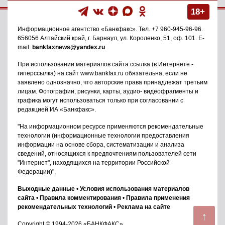
18+
Информационное агентство
«Банкфакс»
. Тел.
+7 960-945-96-96
.
656056
Алтайский край, г. Барнаул
,
ул. Короленко, 51, оф. 101
. E-
mail:
bankfaxnews@yandex.ru
При использовании материалов сайта ссылка (в Интернете -
гиперссылка) на сайт www.bankfax.ru обязательна, если не
заявлено однозначно, что авторские права принадлежат третьим
лицам. Фотографии, рисунки, карты, аудио- видеофрагменты и
графика могут использоваться только при согласовании с
редакцией ИА «Банкфакс».
"На информационном ресурсе применяются рекомендательные
технологии (информационные технологии предоставления
информации на основе сбора, систематизации и анализа
сведений, относящихся к предпочтениям пользователей сети
"Интернет", находящихся на территории Российской
Федерации)".
Выходные данные
•
Условия использования материалов
сайта
•
Правила комментирования
•
Правила применения
рекомендательных технологий
•
Реклама на сайте
↑
Copyright © 1994-2026 «БАНКФАКС»