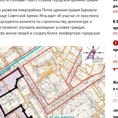
до
о развития микрорайона Поток администрация Барнаула
09
ице Советской Армии. Речь идет об участке от проспекта
дседатель комитета по строительству, архитектуре и
В 
та позволит улучшить жилищные условия граждан,
ор
ство жизни людей и создать более комфортную городскую
09
пр
08
Жи
и 
17
«Н
чи