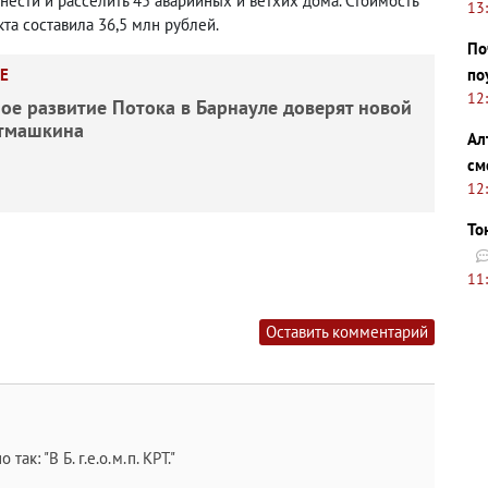
нести и расселить 45 аварийных и ветхих дома. Стоимость
13
а составила 36,5 млн рублей.
По
Е
по
12
ое развитие Потока в Барнауле доверят новой
Отмашкина
Ал
см
12
То
11
Оставить комментарий
к: "В Б. г.е.о.м.п. КРТ."