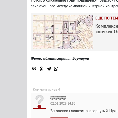
Поток. В ближайшие годы подрядчику предстоит с
заключенного между компанией и мэрией контракт
ЕЩЕ ПО ТЕМ
Комплексн
«дочке» 
Фото: администрация Барнаула
Комментариев 4
🤣🤣🤣🤣
02.06.2026 14:52
Заголовок слишком развернутый. Нужно та