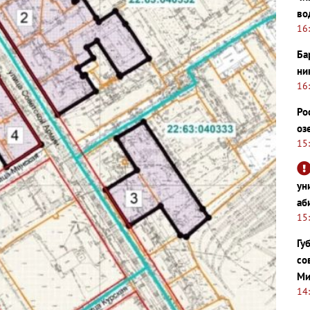
во
16
Ба
ни
16
Ро
оз
15
ун
аб
15
Гу
со
Ми
14