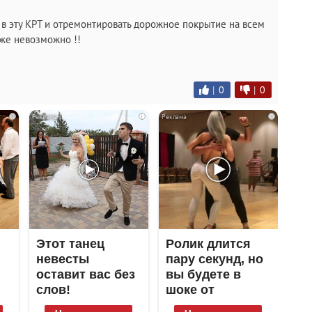
 в эту КРТ и отремонтировать дорожное покрытие на всем
 же невозможно !!
|
0
|
0
i
i
i
Этот танец
Ролик длится
невесты
пару секунд, но
оставит вас без
вы будете в
слов!
шоке от
Пересмотрела
увиденного