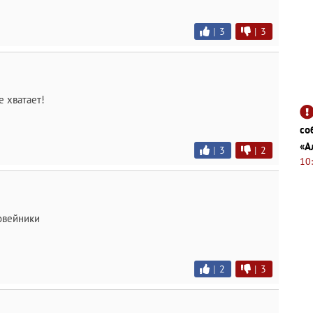
|
3
|
3
 хватает!
со
«А
|
3
|
2
10
овейники
|
2
|
3