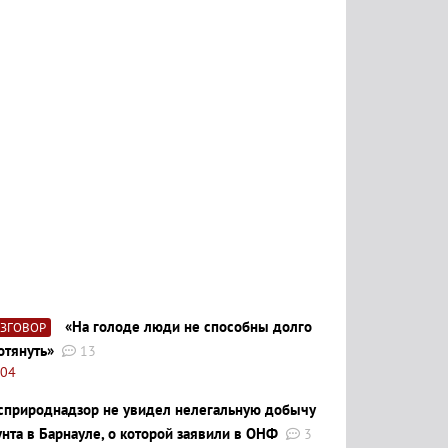
«На голоде люди не способны долго
АЗГОВОР
отянуть»
13
:04
сприроднадзор не увидел нелегальную добычу
унта в Барнауле, о которой заявили в ОНФ
3