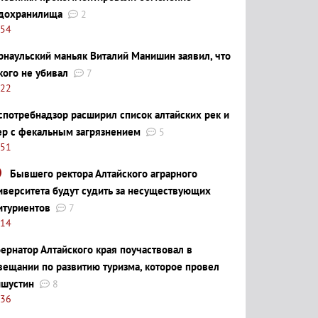
дохранилища
2
:54
рнаульский маньяк Виталий Манишин заявил, что
кого не убивал
7
:22
спотребнадзор расширил список алтайских рек и
ер с фекальным загрязнением
5
:51
Бывшего ректора Алтайского аграрного
иверситета будут судить за несуществующих
итуриентов
7
:14
бернатор Алтайского края поучаствовал в
вещании по развитию туризма, которое провел
шустин
8
:36