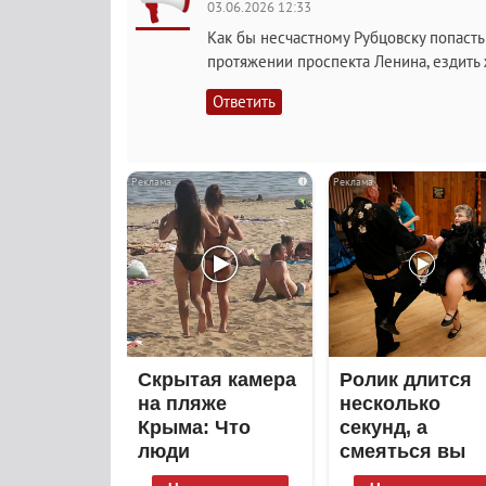
03.06.2026 12:33
Как бы несчастному Рубцовску попасть
протяжении проспекта Ленина, ездить
Ответить
i
Скрытая камера
Ролик длится
на пляже
несколько
Крыма: Что
секунд, а
люди
смеяться вы
вытворяют,
будете долго