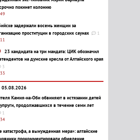
срочно покинет колонию
:49
Бийске задержали восемь женщин за
ганизацию проституции в городских саунах
1
:11
23 кандидата на три мандата: ЦИК обозначил
етендентов на думские кресла от Алтайского края
3
:33
05.08.2026
теля Камня-на-Оби обвиняют в истязании детей
супруги, продолжавшихся в течение семи лет
1
:34
е катастрофа, а вынужденная мера»: алтайские
новники прокомментировали обмеление