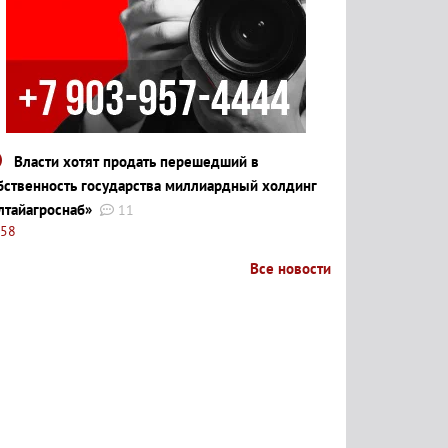
Власти хотят продать перешедший в
бственность государства миллиардный холдинг
лтайагроснаб»
11
:58
Все новости