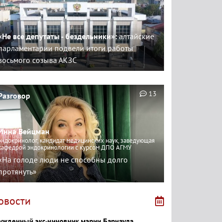
«Не все депутаты - бездельники»:
алтайские
парламентарии подвели итоги работы
восьмого созыва АКЗС
13
Разговор
Инна Вейцман
эндокринолог, кандидат медицинских наук, заведующая
кафедрой эндокринологии с курсом ДПО АГМУ
«На голоде люди не способны долго
протянуть»
овости
ужденный экс-чиновник мэрии Барнаула