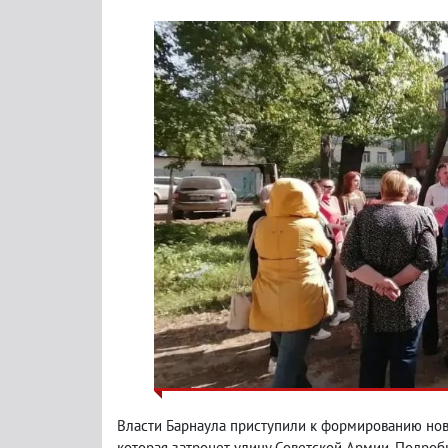
Власти Барнаула приступили к формированию нов
которая затронет улицу Советской Армии. Подроб