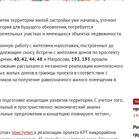
итии территории жилой застройки уже началась, уточнил
тория для будущего обновления, потребуется
 земельных участках и имеющихся объектах недвижимости.
онную работу с жителями малоэтажек, построенных до
одлежащим сносу. Встречи с жителями домов по проспекту
Армии,
40, 42, 44, 48
и Матросова,
193, 195
прошли
Горожанам рассказали о механизме реализации комплексного
ых жилых домов в границы проекта в соответствии с
ников на получение равнозначного жилого помещения в
подготовке концепции развития территории. С учетом того,
Р
ельный и пространственно-экономический анализ
пр
ельные предложения и концепцию планируем летом», -
14
Ро
Поток»
приступил
к реализации проекта КРТ микрорайона
гр