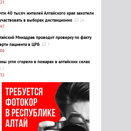
:21
чти 40 тысяч жителей Алтайского края захотели
участвовать в выборах дистанционно
26
:47
тайский Минздрав проводит проверку по факту
ерти пациента в ЦРБ
7
:06
нны угля сгорели в пожарах в алтайских селах
2
:32