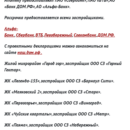
Ипотеку предоставляют ПАО «Сбербанк», ПАО «ВТБ», АО
«Банк ДОМ.РФ», АО «Альфа-Банк».
Рассрочка предоставляется всеми застройщиками.
Альфа-
Банк.
,
Сбербанк
,
ВТБ
,
Левобережный
,
Совкомбанк
,
ДОМ.РФ.
С проектными декларациями можно ознакомиться на
сайте
наш.дом.рф .
Жилой микрорайон «Город гор», застройщик ООО СЗ «Горный
Гектар».
ЖК «Легенда-155», застройщик ООО СЗ «Барнаул Сити».
ЖК «Маяковский 2», застройщик ООО СЗ «Старк».
ЖК «Первогорье», застройщик ООО СЗ «Виноград».
ЖК «Чуйские кварталы», застройщик ООО СЗ «Метр».
ЖК «Поэма», застройщик ООО СЗ «Набережный».