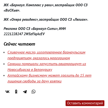
ЖК «Барнаул. Комплекс у реки», застройщик ООО СЗ
«ВиСКью».
ЖК «Опера резиденс», застройщик ООО СЗ «Легиан».
Реклама ООО СЗ «Барнаул-Сити», ИНН
2221228247 2W5zFJqAcEV
Сейчас читают
Сливочное масло, изготовленное барнаульским
предприятием, оказалось маргарином
Санкции помешали запустить авиамаршрут из
Новосибирска в Белокуриху
Алтайскому бизнесмену может грозить до 15 лет
лишения свободы за дачу взятки
Оставить комментарий