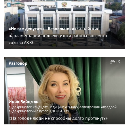
«Не все депутаты - бездельники»:
алтайские
парламентарии подвели итоги работы восьмого
созыва АКЗС
15
Разговор
Инна Вейцман
эндокринолог, кандидат медицинских наук, заведующая кафедрой
эндокринологии с курсом ДПО АГМУ
«На голоде люди не способны долго протянуть»