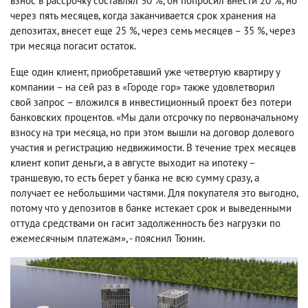
взнос в рассрочку составлял 30 %, он попросил внести 20 %, но
через пять месяцев, когда заканчивается срок хранения на
депозитах, внесет еще 25 %, через семь месяцев – 35 %, через
три месяца погасит остаток.
Еще один клиент, приобретавший уже четвертую квартиру у
компании – на сей раз в «Городе гор» также удовлетворил
свой запрос – вложился в инвестиционный проект без потери
банковских процентов. «Мы дали отсрочку по первоначальному
взносу на три месяца, но при этом вышли на договор долевого
участия и регистрацию недвижимости. В течение трех месяцев
клиент копит деньги, а в августе выходит на ипотеку –
траншевую, то есть берет у банка не всю сумму сразу, а
получает ее небольшими частями. Для покупателя это выгодно,
потому что у депозитов в банке истекает срок и выведенными
оттуда средствами он гасит задолженность без нагрузки по
ежемесячным платежам», - пояснил Тюнин.