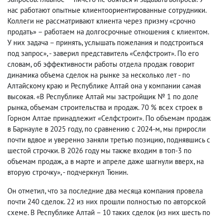
нас работают опытные клиентоориентированные сотрудники.
Коллеги не рассматривают клиента через призму «срочно
продать» – работаем на долгосрочные отношения с клиентом.
У них задача – принять, услышать пожелания и подстроиться
под запрос», - заверил представитель «Селфстроит». По его
словам, об эффективности работы отдела продаж говорит
динамика объема сделок на рынке за несколько лет - по
Алтайскому краю и Республике Алтай она у компании самая
высокая. «В Республике Алтай мы застройщик № 1 по доле
рынка, объемам строительства и продаж. 70 % всех строек в
Горном Алтае принадлежит «Селфстроит». По объемам продаж
в Барнауле в 2025 году, по сравнению с 2024-м, мы приросли
почти вдвое и уверенно заняли третью позицию, поднявшись с
шестой строчки. В 2026 году мы также входим в топ-3 по
объемам продаж, а в марте и апреле даже шагнули вверх, на
вторую строчку», - подчеркнул Тюнин.
Он отметил, что за последние два месяца компания провела
почти 240 сделок. 22 из них прошли полностью по авторской
схеме. В Республике Алтай – 10 таких сделок (из них шесть по