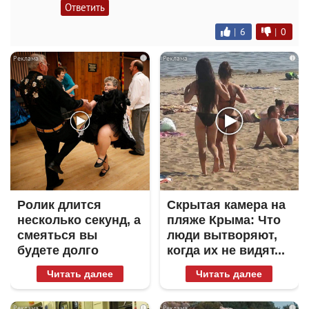
Ответить
|
6
|
0
i
i
Ролик длится
Скрытая камера на
несколько секунд, а
пляже Крыма: Что
смеяться вы
люди вытворяют,
будете долго
когда их не видят...
Читать далее
Читать далее
i
i