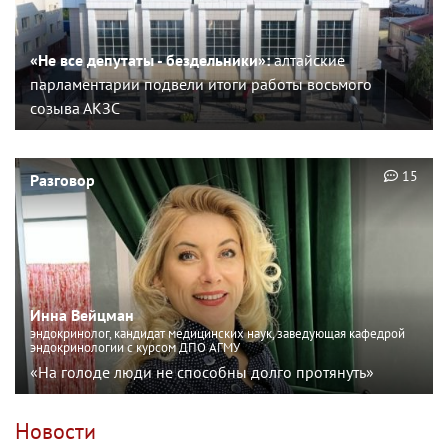
«Не все депутаты - бездельники»:
алтайские
парламентарии подвели итоги работы восьмого
созыва АКЗС
15
Разговор
Инна Вейцман
эндокринолог, кандидат медицинских наук, заведующая кафедрой
эндокринологии с курсом ДПО АГМУ
«На голоде люди не способны долго протянуть»
Новости