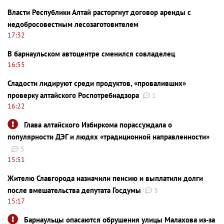
Власти Республики Алтай расторгнут договор аренды с
недобросовестным лесозаготовителем
17:32
В барнаульском автоцентре сменился совладелец
16:55
Сладости лидируют среди продуктов, «проваливших»
проверку алтайского Роспотребнадзора
1
16:22
Глава алтайского Избиркома порассуждала о
популярности ДЭГ и людях «традиционной направленности»
5
15:51
Жителю Славгорода назначили пенсию и выплатили долги
после вмешательства депутата Госдумы
3
15:17
Барнаульцы опасаются обрушения улицы Малахова из-за