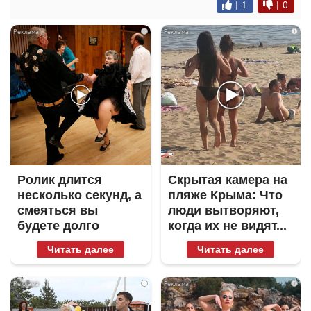
|
1
|
0
i
i
Ролик длится
Скрытая камера на
несколько секунд, а
пляже Крыма: Что
смеяться вы
люди вытворяют,
будете долго
когда их не видят...
Читать далее
Читать далее
i
i