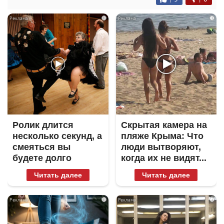
i
i
Ролик длится
Скрытая камера на
несколько секунд, а
пляже Крыма: Что
смеяться вы
люди вытворяют,
будете долго
когда их не видят...
Читать далее
Читать далее
i
i