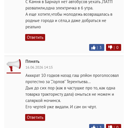
С Камня в Барнаул нет автобусов уехать ,ПАТП
развалили,одна электричка в 6 утра.
А еще хотите,чтобы молодежь возвращалась в
родные города и сёла,а даже добраться не
реально
Ответить
|
3
|
0
Ппмять
16.06.2026 14:15
Акккрат 10 годков назад гаш рпйон проголосовал
протестно за ","орлов" Терентьева...
Дык до сих пор (как в частушке про то, как одна
товарка трактористу дала) омыться не можем и
саляркой мочимся.
Его чертей уже видали. И сам он чёрт.
Ответить
|
3
|
0