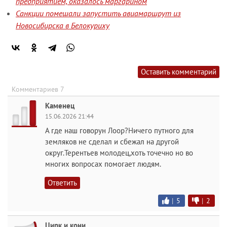
предприятием, оказалось маргарином
Санкции помешали запустить авиамаршрут из
Новосибирска в Белокуриху
Оставить комментарий
Комментариев 7
Каменец
15.06.2026 21:44
А где наш говорун Лоор?Ничего путного для
земляков не сделал и сбежал на другой
округ.Терентьев молодец,хоть точечно но во
многих вопросах помогает людям.
Ответить
|
5
|
2
Цирк и кони