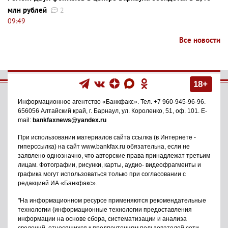
млн рублей
2
09:49
Все новости
18+
Информационное агентство
«Банкфакс»
. Тел.
+7 960-945-96-96
.
656056
Алтайский край, г. Барнаул
,
ул. Короленко, 51, оф. 101
. E-
mail:
bankfaxnews@yandex.ru
При использовании материалов сайта ссылка (в Интернете -
гиперссылка) на сайт www.bankfax.ru обязательна, если не
заявлено однозначно, что авторские права принадлежат третьим
лицам. Фотографии, рисунки, карты, аудио- видеофрагменты и
графика могут использоваться только при согласовании с
редакцией ИА «Банкфакс».
"На информационном ресурсе применяются рекомендательные
технологии (информационные технологии предоставления
информации на основе сбора, систематизации и анализа
сведений, относящихся к предпочтениям пользователей сети