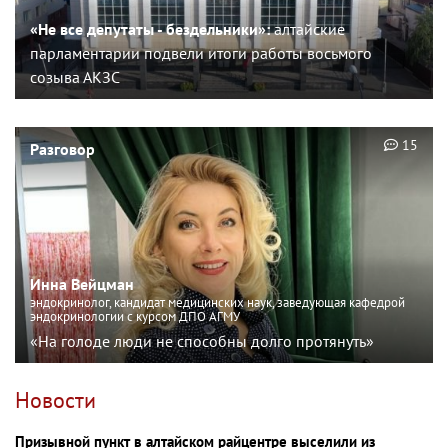
«Не все депутаты - бездельники»:
алтайские
парламентарии подвели итоги работы восьмого
созыва АКЗС
15
Разговор
Инна Вейцман
эндокринолог, кандидат медицинских наук, заведующая кафедрой
эндокринологии с курсом ДПО АГМУ
«На голоде люди не способны долго протянуть»
Новости
Призывной пункт в алтайском райцентре выселили из