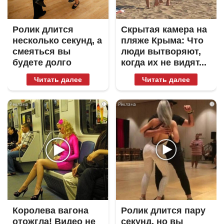
Ролик длится
Скрытая камера на
несколько секунд, а
пляже Крыма: Что
смеяться вы
люди вытворяют,
будете долго
когда их не видят...
Читать далее
Читать далее
i
i
Королева вагона
Ролик длится пару
отожгла! Видео не
секунд, но вы