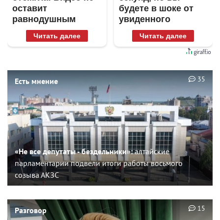
оставит
будете в шоке от
равнодушным
увиденного
Читать далее
Читать далее
35
Есть мнение
«Не все депутаты - бездельники»:
алтайские
парламентарии подвели итоги работы восьмого
созыва АКЗС
15
Разговор