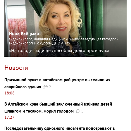
Инна Вейцман
эндокринолог, кандидат медицинских наук, заведующая кафедрой
эндокринологии с курсом ДПО АГМУ
«На голоде люди не способны долго протянуть»
Новости
Призывной пункт в алтайском райцентре выселили из
аварийного здания
2
18:08
В Алтайском крае бывший заключенный избивал детей
шлангом и тесаком, морил голодом
5
17:27
Последовательницу одиозного иноагента подозревают в