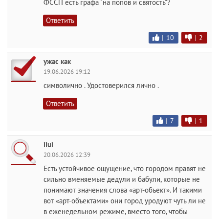
ФССП есть графа "на попов и святость"?
Ответить
|
10
|
2
ужас как
19.06.2026 19:12
символично . Удостоверился лично .
Ответить
|
7
|
1
iiui
20.06.2026 12:39
Есть устойчивое ощущение, что городом правят не
сильно вменяемые дедули и бабули, которые не
понимают значения слова «арт-объект». И такими
вот «арт-объектами» они город уродуют чуть ли не
в еженедельном режиме, вместо того, чтобы