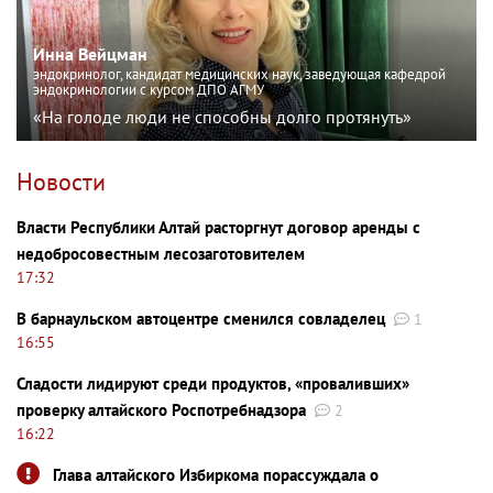
Инна Вейцман
эндокринолог, кандидат медицинских наук, заведующая кафедрой
эндокринологии с курсом ДПО АГМУ
«На голоде люди не способны долго протянуть»
Новости
Власти Республики Алтай расторгнут договор аренды с
недобросовестным лесозаготовителем
17:32
В барнаульском автоцентре сменился совладелец
1
16:55
Сладости лидируют среди продуктов, «проваливших»
проверку алтайского Роспотребнадзора
2
16:22
Глава алтайского Избиркома порассуждала о