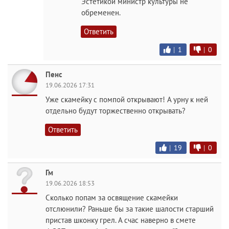
Эстетикой министр культуры не
обременен.
Ответить
|
1
|
0
Пенс
19.06.2026 17:31
Уже скамейку с помпой открывают! А урну к ней
отдельно будут торжественно открывать?
Ответить
|
19
|
0
Гм
19.06.2026 18:53
Сколько попам за освящение скамейки
отслюнили? Раньше бы за такие шалости старший
пристав шконку грел. А счас наверно в смете