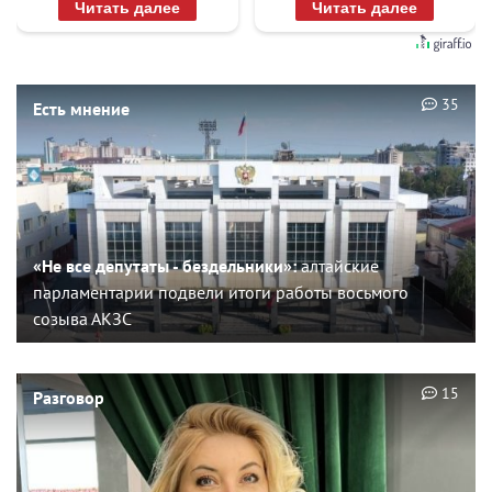
Читать далее
Читать далее
35
Есть мнение
«Не все депутаты - бездельники»:
алтайские
парламентарии подвели итоги работы восьмого
созыва АКЗС
15
Разговор