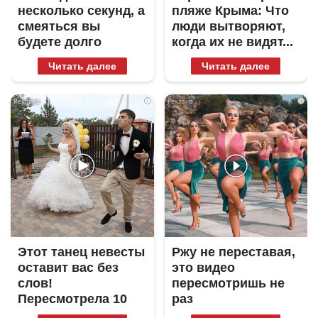
несколько секунд, а
пляже Крыма: Что
смеяться вы
люди вытворяют,
будете долго
когда их не видят...
Читать далее
Читать далее
i
i
Этот танец невесты
Ржу не переставая,
оставит вас без
это видео
слов!
пересмотришь не
Пересмотрела 10
раз
раз