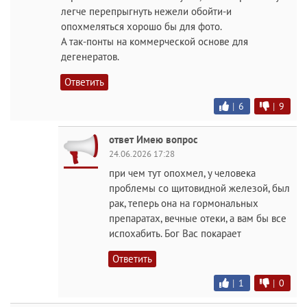
легче перепрыгнуть нежели обойти-и
опохмеляться хорошо бы для фото.
А так-понты на коммерческой основе для
дегенератов.
Ответить
|
6
|
9
ответ Имею вопрос
24.06.2026 17:28
при чем тут опохмел, у человека
проблемы со щитовидной железой, был
рак, теперь она на гормональных
препаратах, вечные отеки, а вам бы все
испохабить. Бог Вас покарает
Ответить
|
1
|
0