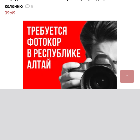
колонию
8
09:49
↑
В Бийске задержали восемь женщин за организацию
проституции в городских саунах
9
09:11