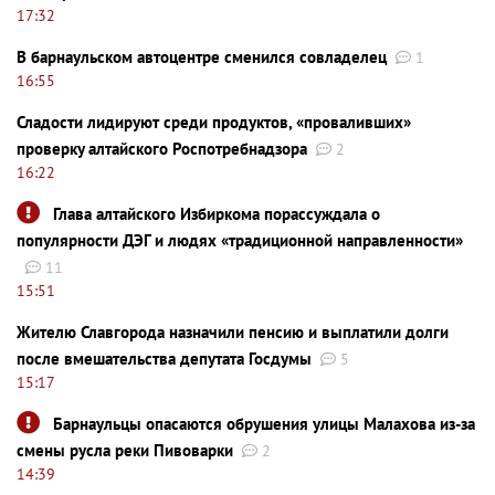
17:32
В барнаульском автоцентре сменился совладелец
1
16:55
Сладости лидируют среди продуктов, «проваливших»
проверку алтайского Роспотребнадзора
2
16:22
Глава алтайского Избиркома порассуждала о
популярности ДЭГ и людях «традиционной направленности»
11
15:51
Жителю Славгорода назначили пенсию и выплатили долги
после вмешательства депутата Госдумы
5
15:17
Барнаульцы опасаются обрушения улицы Малахова из-за
смены русла реки Пивоварки
2
14:39