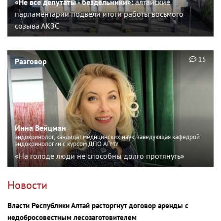
«Не все депутаты - бездельники»:
алтайские
парламентарии подвели итоги работы восьмого
созыва АКЗС
15
Разговор
Инна Вейцман
эндокринолог, кандидат медицинских наук, заведующая кафедрой
эндокринологии с курсом ДПО АГМУ
«На голоде люди не способны долго протянуть»
Новости
Власти Республики Алтай расторгнут договор аренды с
недобросовестным лесозаготовителем