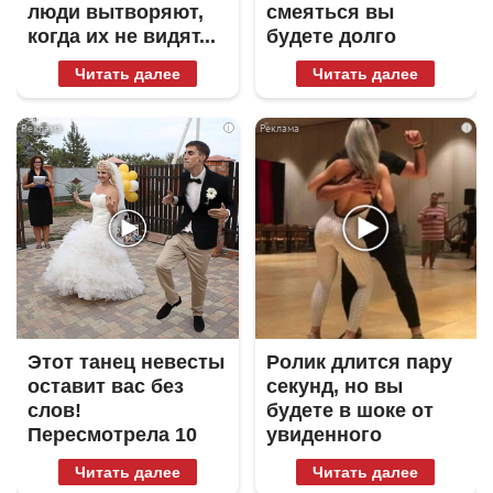
люди вытворяют,
смеяться вы
когда их не видят...
будете долго
Читать далее
Читать далее
i
i
Этот танец невесты
Ролик длится пару
оставит вас без
секунд, но вы
слов!
будете в шоке от
Пересмотрела 10
увиденного
раз
Читать далее
Читать далее