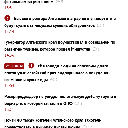
фекальным загрязнением
3
15:51
Бывшего ректора Алтайского аграрного университета
будут судить за несуществующих абитуриентов
4
15:14
Губернатор Алтайского края поучаствовал в совещании по
развитию туризма, которое провел Мишустин
5
14:36
«На голоде люди не способны долго
РАЗГОВОР
протянуть»: алтайский врач-эндокринолог о похудении,
оземпике и культе еды
7
14:04
Росприроднадзор не увидел нелегальную добычу грунта в
Барнауле, о которой заявили в ОНФ
3
13:21
Почти 40 тысяч жителей Алтайского края захотели
поучаствовать в выборах дистанционно
17