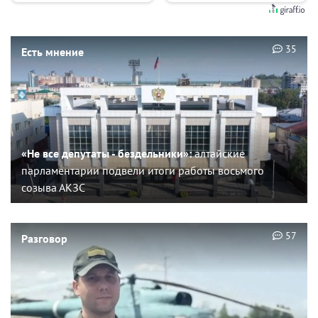
35
Есть мнение
«Не все депутаты - бездельники»:
алтайские
парламентарии подвели итоги работы восьмого
созыва АКЗС
57
Разговор