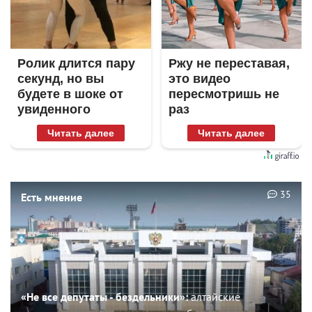
Ролик длится пару
Ржу не переставая,
секунд, но вы
это видео
будете в шоке от
пересмотришь не
увиденного
раз
Читать далее
Читать далее
35
Есть мнение
«Не все депутаты - бездельники»:
алтайские