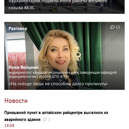
парламентарии подвели итоги работы восьмого
созыва АКЗС
15
Разговор
Инна Вейцман
эндокринолог, кандидат медицинских наук, заведующая кафедрой
эндокринологии с курсом ДПО АГМУ
«На голоде люди не способны долго протянуть»
Новости
Призывной пункт в алтайском райцентре выселили из
аварийного здания
2
18:08