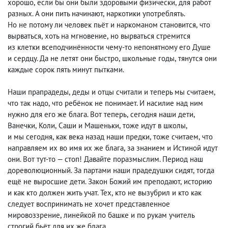
хорошо
,
если бы они были здоровыми физически
,
для работ
разных. А они пить начинают
,
наркотики употреблять.
Но не потому ли человек пьёт и наркоманом становится
,
что
вырваться
,
хоть на мгновение
,
но вырваться стремится
из клетки всеподчинённости чему-то непонятному его Душе
и сердцу. Да не летят они быстро
,
школьные годы
,
тянутся они
каждые сорок пять минут пытками.
Наши прапрадеды
,
деды и отцы считали и теперь мы считаем
,
что так надо
,
что ребёнок не понимает. И насилие над ним
нужно для его же блага. Вот теперь
,
сегодня наши дети
,
Ванечки
,
Коли
,
Саши и Машеньки
,
тоже идут в школы
,
и мы сегодня
,
как века назад наши предки
,
тоже считаем
,
что
направляем их во имя их же блага
,
за знанием и Истиной идут
они. Вот тут-то — стоп! Давайте поразмыслим. Период наш
дореволюционный. За партами наши прадедушки сидят
,
тогда
ещё не выросшие дети. Закон Божий им преподают
,
историю
и как кто должен жить учат. Тех
,
кто не вызубрил и кто как
следует воспринимать не хочет представленное
мировоззрение
,
линейкой по башке и по рукам учитель
строгий бьёт для их же блага.