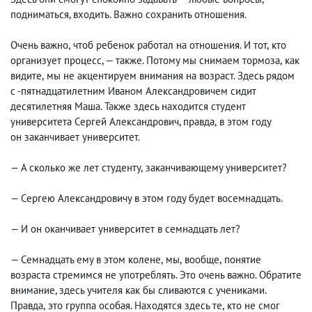
подниматься, входить. Важно сохранить отношения.
Очень важно
,
чтоб ребенок работал на отношения. И тот
,
кто
организует процесс, — также. Потому мы снимаем тормоза
,
как
видите
,
мы не акцентируем внимания на возраст. Здесь рядом
с -пятнадцатилетним Иваном Александровичем сидит
десятилетняя Маша. Также здесь находится студент
университета Сергей Александрович, правда
,
в этом году
он заканчивает университет.
— А сколько же лет студенту
,
заканчивающему университет?
— Сергею Александровичу в этом году будет восемнадцать.
— И он оканчивает университет в семнадцать лет?
— Семнадцать ему в этом колене
,
мы
,
вообще
,
понятие
возраста стремимся не употреблять. Это очень важно. Обратите
внимание, здесь учителя как бы сливаются с учениками.
Правда
,
это группа особая. Находятся здесь те
,
кто не смог