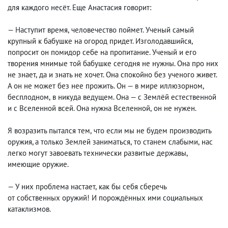
для каждого несёт. Еще Анастасия говорит:
— Наступит время
,
человечество поймет. Ученый самый
крупный к бабушке на огород придет. Изголодавшийся
,
попросит он помидор себе на пропитание. Ученый и его
творения мнимые той бабушке сегодня не нужны. Она про них
не знает
,
да и знать не хочет. Она спокойно без ученого живет.
А он не может без нее прожить. Он — в мире иллюзорном
,
бесплодном
,
в никуда ведущем. Она — с Землёй естественной
и с Вселенной всей. Она нужна Вселенной
,
он не нужен.
Я возразить пытался тем
,
что если мы не будем производить
оружия, а только Землей заниматься
,
то станем слабыми
,
нас
легко могут завоевать технически развитые державы
,
имеющие оружие.
— У них проблема настает
,
как бы себя сберечь
от собственных оружий! И порождённых ими социальных
катаклизмов.