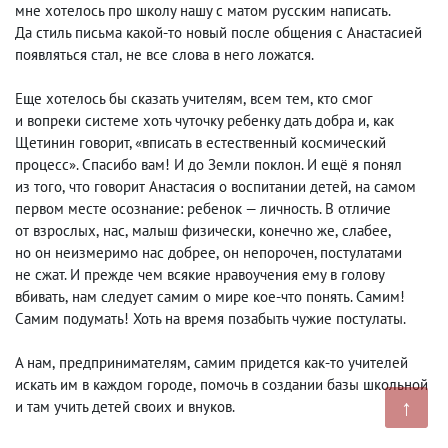
мне хотелось про школу нашу с матом русским написать.
Да стиль письма какой-то новый после общения с Анастасией
появляться стал
,
не все слова в него ложатся.
Еще хотелось бы сказать учителям
,
всем тем
,
кто смог
и вопреки системе хоть чуточку ребенку дать добра и
,
как
Щетинин говорит, «вписать в естественный космический
процесс». Спасибо вам! И до Земли поклон. И ещё я понял
из того
,
что говорит Анастасия о воспитании детей
,
на самом
первом месте осознание: ребенок — личность. В отличие
от взрослых
,
нас
,
малыш физически
,
конечно же
,
слабее
,
но он неизмеримо нас добрее
,
он непорочен, постулатами
не сжат. И прежде чем всякие нравоучения ему в голову
вбивать
,
нам следует самим о мире кое-что понять. Самим!
Самим подумать! Хоть на время позабыть чужие постулаты.
А нам
,
предпринимателям
,
самим придется как-то учителей
искать им в каждом городе
,
помочь в создании базы школьной
↑
и там учить детей своих и внуков.