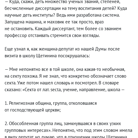
— Куда
,
скажи
,
деть множество ученых званий
,
степеней,
бесчисленные диссертации на тему воспитания детей? Куда
научные деть институты? Ведь ими разработана система.
Запущена машина
,
и маховик ее так просто
,
враз
не остановить. Каждый диссертант
,
тем более со званием
профессор отстаивать стремится свои взгляды.
Еще узнал я
,
как женщина-депутат из нашей Думы после
визита в школу Щетинина посокрушалась:
— Мне непонятно все в той школе
,
она какая-то необычная
,
на секту похожа. Я не знал
,
что конкретно обозначает слово
секта. Уже потом нашел словарь и посмотрел. В словаре
сказано: «Секта от лат. secta
,
учение
,
направление
,
школа —
1. Религиозная община
,
группа
,
отколовшаяся
от господствующей церкви;
2. Обособленная группа лиц
,
замкнувшаяся в своих узких
групповых интересах». Непонятно
,
что под этим словом имела
в виду депутат, но думаю
,
что в отношении школы Щетинина