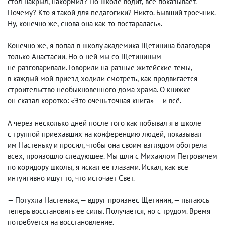
стол накрыл
,
накормил? По школе водит
,
всё показывает.
Почему? Кто я такой для педагогики? Никто. Бывший троечник.
Ну
,
конечно же
,
снова она как-то постаралась».
Конечно же
,
я попал в школу академика Щетинина благодаря
только Анастасии. Но о ней мы со Щетининым
не разговаривали. Говорили на разные житейские темы
,
в каждый мой приезд ходили смотреть
,
как продвигается
строительство необыкновенного дома-храма. О книжке
он сказал коротко: «Это очень точная книга» — и всё.
А через несколько дней после того как побывал я в школе
с группой приехавших на конференцию людей
,
показывал
им Настеньку и просил, чтобы она своим взглядом обогрела
всех
,
произошло следующее. Мы шли с Михаилом Петровичем
по коридору школы
,
я искал её глазами. Искал
,
как все
интуитивно ищут то
,
что источает Свет.
— Потухла Настенька, — вдруг произнес Щетинин, — пытаюсь
теперь восстановить её силы. Получается
,
но с трудом. Время
потребуется на восстановление.