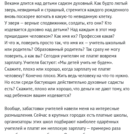
Веками длится над детьми садизм духовный. Как будто лютый
зверь, невидимый и страшный
,
стремится каждого рожденного
вновь поскорее вогнать в какую-то невиданную клетку.
У зверя — верные сподвижники
,
солдаты
,
кто они? Кто
издевается духовно над детьми? Над каждым в этот мир
пришедшим человеком? Как имя их? Профессия какая?
И что ж
,
поверить просто так
,
что имя их — учитель школьный
или родитель? Образованный родитель? Так сразу не могу
поверить
,
а как вы? Сегодня учителям не платят вовремя
зарплату. Учителя бастуют: «Мы детей учить не будем».
Скажите
,
плохо или хорошо
,
когда зарплату не платят
человеку? Конечно плохо. Жить ведь человеку на что-то нужно.
Но если среди бастующих действительно духовные садисты
есть? Скажите
,
плохо или хорошо, что деньги не дают тому
,
кто
над ребенком вашим издевается?
Вообще
,
забастовки учителей навели меня на интересные
размышления. Сейчас в крупных городах есть платные школы,
организаторы этих школ подбирают наиболее одарённых
учителей и платят им неплохую зарплату — примерно раза