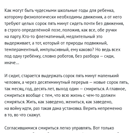
Как могут быть чудесными школьные годы для ребенка
,
которому физиологически необходимы движения
,
а от него
требуют целых сорок пять минут сидеть почти без движения
,
в строго определённой позе, положив
,
как все
,
обе ручки
на парту. Кто-то флегматичный, медлительный это
выдерживает
,
а тот
,
который от природы подвижный
,
темпераментный
,
импульсивный
,
ему каково? Но ведь всех
под одну гребёнку
,
словно роботов
,
без разбора — сиди
,
иначе…
И сидит
,
старается выдержать сорок пять минут маленький
человек, а через десятиминутный перерыв — новые сорок пять
,
так месяц, год
,
десять лет
,
выход один — смириться. А главное
,
смириться вообще с тем
,
что всю жизнь с чем-то должен
смиряться. Жить
,
как заведено
,
жениться
,
как заведено
,
на войну идти
,
раз такая дана установка. Верить непременно
в то
,
во что скажут.
Согласившимися смириться легко управлять. Вот только