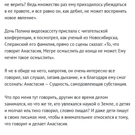
не верить? Ведь множество раз ему приходилось убеждаться
в ее правоте
,
и все равно он
,
как дебил
,
не может воспринять
новое явление».
Дочь Полина видеокассету прислала с читательской
конференции
,
я посмотрел
,
как ученый из Новосибирска
,
Сперанский его фамилия, прямо со сцены сказал: «То
,
что
говорит Анастасия
,
Мегре осмыслить до конца не может. Ему
нечем такое осмыслить».
Я не в обиде на него
,
напротив
,
он очень интересно все
говорил, зал слушал
,
затаив дыхание
,
и я благодаря ему смог
осознать: Анастасия — Сущность
,
самодовлеющая субстанция.
Что про меня тут говорить
,
другим все время делом
занимался
,
но что же те
,
кто увлекался наукой о Земле
,
о детях
и молчал иль тихо говорил
,
словно пищал? И даже дети пишут
в своих письмах мне
,
чтобы я внимательнее относился к тому
,
что говорит и делает Анастасия.