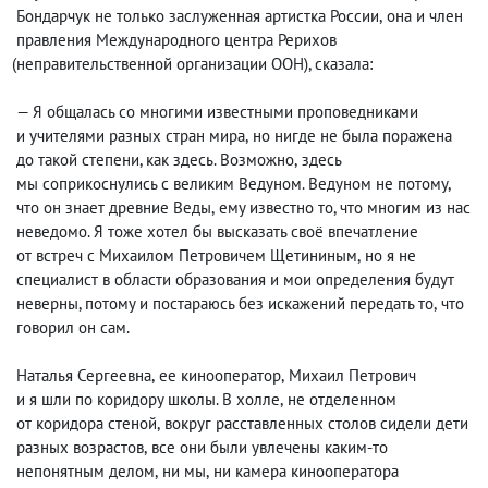
Бондарчук не только заслуженная артистка России
,
она и член
правления Международного центра Рерихов
(
неправительственной организации ООН), сказала:
— Я общалась со многими известными проповедниками
и учителями разных стран мира
,
но нигде не была поражена
до такой степени, как здесь. Возможно
,
здесь
мы соприкоснулись с великим Ведуном. Ведуном не потому
,
что он знает древние Веды
,
ему известно то, что многим из нас
неведомо. Я тоже хотел бы высказать своё впечатление
от встреч с Михаилом Петровичем Щетининым
,
но я не
специалист в области образования и мои определения будут
неверны, потому и постараюсь без искажений передать то
,
что
говорил он сам.
Наталья Сергеевна
,
ее кинооператор
,
Михаил Петрович
и я шли по коридору школы. В холле
,
не отделенном
от коридора стеной
,
вокруг расставленных столов сидели дети
разных возрастов
,
все они были увлечены каким-то
непонятным делом
,
ни мы
,
ни камера кинооператора