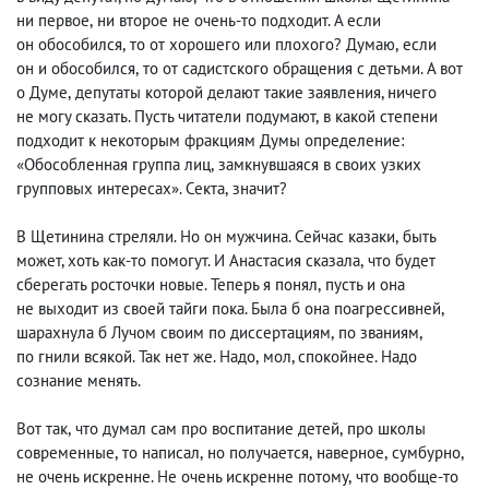
ни первое
,
ни второе не очень-то подходит. А если
он обособился
,
то от хорошего или плохого? Думаю
,
если
он и обособился
,
то от садистского обращения с детьми. А вот
о Думе
,
депутаты которой делают такие заявления, ничего
не могу сказать. Пусть читатели подумают
,
в какой степени
подходит к некоторым фракциям Думы определение:
«Обособленная группа лиц
,
замкнувшаяся в своих узких
групповых интересах». Секта
,
значит?
В Щетинина стреляли. Но он мужчина. Сейчас казаки
,
быть
может, хоть как-то помогут. И Анастасия сказала
,
что будет
сберегать росточки новые. Теперь я понял
,
пусть и она
не выходит из своей тайги пока. Была б она поагрессивней
,
шарахнула б Лучом своим по диссертациям
,
по званиям
,
по гнили всякой. Так нет же. Надо
,
мол, спокойнее. Надо
сознание менять.
Вот так
,
что думал сам про воспитание детей
,
про школы
современные
,
то написал
,
но получается
,
наверное
,
сумбурно
,
не очень искренне. Не очень искренне потому
,
что вообще-то