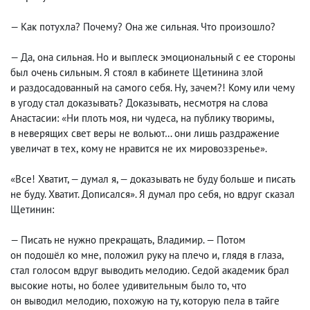
— Как потухла? Почему? Она же сильная. Что произошло?
— Да
,
она сильная. Но и выплеск эмоциональный с ее стороны
был очень сильным. Я стоял в кабинете Щетинина злой
и раздосадованный на самого себя. Ну
,
зачем?! Кому или чему
в угоду стал доказывать? Доказывать
,
несмотря на слова
Анастасии: «Ни плоть моя
,
ни чудеса
,
на публику творимы
,
в неверящих свет веры не вольют… они лишь раздражение
увеличат в тех
,
кому не нравится не их мировоззренье».
«Все! Хватит, — думал я, — доказывать не буду больше и писать
не буду. Хватит. Дописался». Я думал про себя
,
но вдруг сказал
Щетинин:
— Писать не нужно прекращать
,
Владимир. — Потом
он подошёл ко мне
,
положил руку на плечо и
,
глядя в глаза
,
стал голосом вдруг выводить мелодию. Седой академик брал
высокие ноты
,
но более удивительным было то
,
что
он выводил мелодию
,
похожую на ту, которую пела в тайге