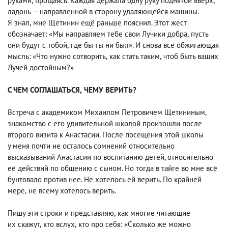
руками
,
прощаясь. Каждая держала одну руку поднятой вверх
,
ладонь — направленной в сторону удаляющейся машины.
Я знал
,
мне Щетинин ещё раньше пояснил. Этот жест
обозначает: «Мы направляем тебе свои Лучики добра
,
пусть
они будут с тобой
,
где бы ты ни был». И снова все обжигающая
мысль: «Что нужно сотворить
,
как стать таким
,
чтоб быть ваших
Лучей достойным?»
С ЧЕМ СОГЛАШАТЬСЯ
,
ЧЕМУ ВЕРИТЬ?
Встреча с академиком Михаилом Петровичем Щетининым
,
знакомство с его удивительной школой произошли после
второго визита к Анастасии. После посещения этой школы
у меня почти не осталось сомнений относительно
высказываний Анастасии по воспитанию детей, относительно
её действий по общению с сыном. Но тогда в тайге во мне всё
бунтовало против нее. Не хотелось ей верить. По крайней
мере
,
не всему хотелось верить.
Пишу эти строки и представляю
,
как многие читающие
их скажут
,
кто вслух
,
кто про себя: «Сколько же можно