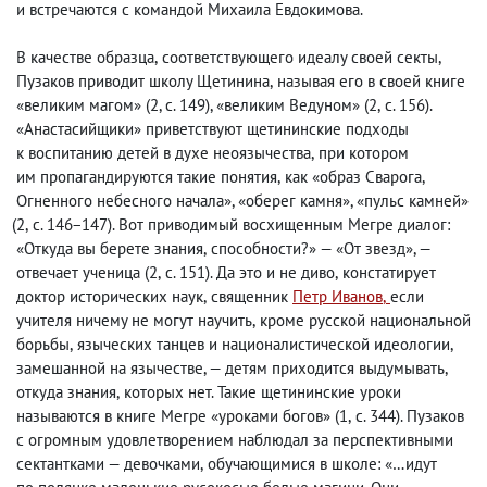
и встречаются с командой Михаила Евдокимова.
В качестве образца
,
соответствующего идеалу своей секты
,
Пузаков приводит школу Щетинина
,
называя его в своей книге
«великим магом»
(
2, с. 149), «великим Ведуном»
(
2
,
с. 156).
«Анастасийщики» приветствуют щетининские подходы
к воспитанию детей в духе неоязычества
,
при котором
им пропагандируются такие понятия
,
как «образ Сварога
,
Огненного небесного начала», «оберег камня», «пульс камней»
(
2
,
с. 146−147). Вот приводимый восхищенным Мегре диалог:
«Откуда вы берете знания
,
способности?» — «От звезд», —
отвечает ученица
(
2
,
с. 151). Да это и не диво
,
констатирует
доктор исторических наук
,
священник
Петр Иванов
,
если
учителя ничему не могут научить
,
кроме русской национальной
борьбы
,
языческих танцев и националистической идеологии,
замешанной на язычестве, — детям приходится выдумывать
,
откуда знания
,
которых нет. Такие щетининские уроки
называются в книге Мегре «уроками богов»
(
1
,
с. 344). Пузаков
с огромным удовлетворением наблюдал за перспективными
сектантками — девочками
,
обучающимися в школе: «…идут