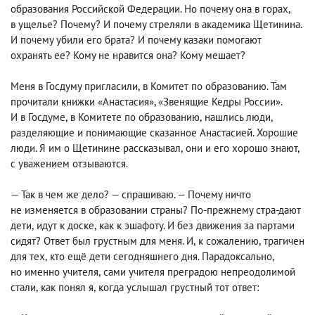
образования Российской Федерации. Но почему она в горах
,
в ущелье? Почему? И почему стреляли в академика Щетинина.
И почему убили его брата? И почему казаки помогают
охранять ее? Кому не нравится она? Кому мешает?
Меня в Госдуму пригласили
,
в Комитет по образованию. Там
прочитали книжки «Анастасия», «Звенящие Кедры России».
И в Госдуме
,
в Комитете по образованию
,
нашлись люди
,
разделяющие и понимающие сказанное Анастасией. Хорошие
люди. Я им о Щетинине рассказывал
,
они и его хорошо знают
,
с уважением отзываются.
— Так в чем же дело? — спрашиваю. — Почему ничто
не изменяется в образовании страны? По-прежнему стра-дают
дети
,
идут к доске
,
как к эшафоту. И без движения за партами
сидят? Ответ был грустным для меня. И
,
к сожалению
,
трагичен
для тех
,
кто ещё дети сегодняшнего дня. Парадоксально
,
но именно учителя
,
сами учителя преградою непреодолимой
стали
,
как понял я
,
когда услышал грустный тот ответ: