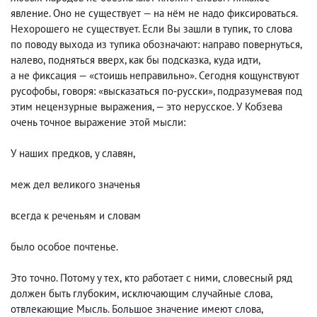
явление. Оно не существует — на нём не надо фиксироваться.
Нехорошего не существует. Если Вы зашли в тупик
,
то слова
по поводу выхода из тупика обозначают: направо повернуться
,
налево
,
подняться вверх, как бы подсказка
,
куда идти
,
а не фиксация — «стоишь неправильно». Сегодня кощунствуют
русофобы
,
говоря: «высказаться по-русски», подразумевая под
этим нецензурные выражения, — это нерусское. У Кобзева
очень точное выражение этой мысли:
У наших предков
,
у славян,
меж дел великого значенья
всегда к реченьям и словам
было особое почтенье.
Это точно. Потому у тех
,
кто работает с ними
,
словесный ряд
должен быть глубоким
,
исключающим случайные слова
,
отвлекающие Мысль. Большое значение имеют слова
,