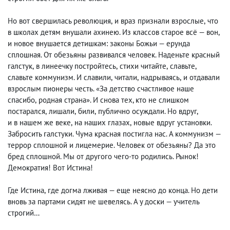
Но вот свершилась революция
,
и враз признали взрослые
,
что
в школах детям внушали ахинею. Из классов старое всё — вон
,
и новое внушается детишкам: законы Божьи — ерунда
сплошная. От обезьяны развивался человек. Наденьте красный
галстук
,
в линеечку постройтесь
,
стихи читайте
,
славьте
,
славьте коммунизм. И славили
,
читали
,
надрываясь
,
и отдавали
взрослым пионеры честь. «За детство счастливое наше
спасибо
,
родная страна». И снова тех, кто не слишком
постарался
,
лишали
,
били
,
публично осуждали. Но вдруг
,
и в нашем же веке
,
на наших глазах
,
новые вдруг установки.
Забросить галстуки. Чума красная постигла нас. А коммунизм —
террор сплошной и лицемерие. Человек от обезьяны? Да это
бред сплошной. Мы от другого чего-то родились. Рынок!
Демократия! Вот Истина!
Где Истина
,
где догма лживая — еще неясно до конца. Но дети
вновь за партами сидят не шевелясь. А у доски — учитель
строгий…