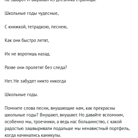
Школьные годы чудесные,
С книжкой
,
тетрадкою
,
песнею,
Как они быстро летят,
Их не воротишь назад.
Разве они пролетят без следа?
Нет. Не забудет никто никогда
Школьные годы.
Помните слова песни
,
внушающие нам
,
как прекрасны
школьные годы? Внушают
,
внушают. Но давайте вспомним
,
особенно мы
,
троечники
,
а ведь нас большинство
,
с какой
радостью зашвыривали подальше мы ненавистный портфель
,
когда начинались каникулы.