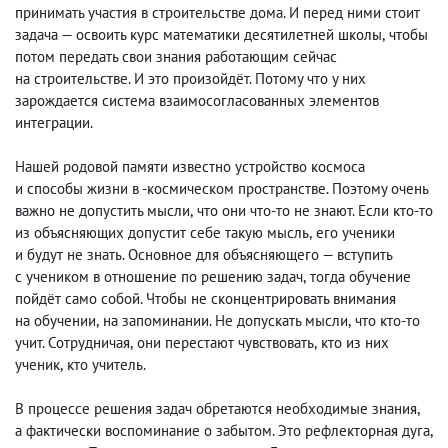
принимать участия в строительстве дома. И перед ними стоит
задача — освоить курс математики десятилетней школы
,
чтобы
потом передать свои знания работающим сейчас
на строительстве. И это произойдёт. Потому что у них
зарождается система взаимосогласованных элементов
интеграции.
Нашей родовой памяти известно устройство космоса
и способы жизни в -космическом пространстве. Поэтому очень
важно не допустить мысли
,
что они что-то не знают. Если кто-то
из объясняющих допустит себе такую мысль
,
его ученики
и будут не знать. Основное для объясняющего — вступить
с учеником в отношение по решению задач
,
тогда обучение
пойдёт само собой. Чтобы не сконцентрировать внимания
на обучении
,
на запоминании. Не допускать мысли
,
что кто-то
учит. Сотрудничая
,
они перестают чувствовать
,
кто из них
ученик
,
кто учитель.
В процессе решения задач обретаются необходимые знания
,
а фактически воспоминание о забытом. Это рефлекторная дуга,