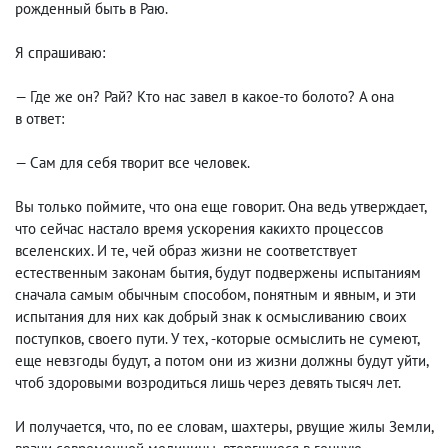
рожденный быть в Раю.
Я спрашиваю:
— Где же он? Рай? Кто нас завел в какое-то болото? А она
в ответ:
— Сам для себя творит все человек.
Вы только поймите
,
что она еще говорит. Она ведь утверждает
,
что сейчас настало время ускорения какихто процессов
вселенских. И те
,
чей образ жизни не соответствует
естественным законам бытия, будут подвержены испытаниям
сначала самым обычным способом, понятным и явным
,
и эти
испытания для них как добрый знак к осмысливанию своих
поступков
,
своего пути. У тех
,
-которые осмыслить не сумеют
,
еще невзгоды будут
,
а потом они из жизни должны будут уйти
,
чтоб здоровыми возродиться лишь через девять тысяч лет.
И получается
,
что
,
по ее словам
,
шахтеры
,
рвущие жилы Земли,