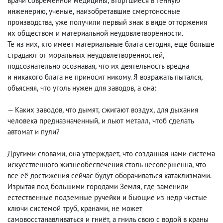
врачи современной медицины
,
вторгшиеся в генную
инженерию, ученые
,
наизобретавшие смертоносные
производства
,
уже получили первый знак в виде отторжения
их обществом и материальной неудовлетворённости.
Те из них
,
кто имеет материальные блага сегодня
,
ещё больше
страдают от моральных неудовлетворённостей,
подсознательно осознавая
,
что их деятельность вредна
и никакого блага не приносит никому. Я возражать пытался
,
объясняя
,
что уголь нужен для заводов
,
а она:
— Каких заводов
,
что дымят
,
сжигают воздух
,
для дыхания
человека предназначенный
,
и льют металл
,
чтоб сделать
автомат и пули?
Другими словами
,
она утверждает
,
что созданная нами система
искусственного жизнеобеспечения столь несовершенна
,
что
все её достижения сейчас будут оборачиваться катаклизмами.
Изрытая под большими городами Земля
,
где заменили
естественные подземные ручейки и бьющие из недр чистые
ключи системой труб
,
кранами
,
не может
самовосстанавливаться и гниёт
,
а гниль свою с водой в краны