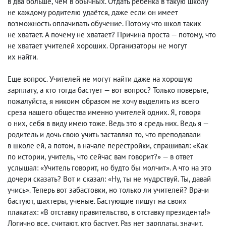
в два больше
,
чем в обычных. Отдать ребенка в такую школу
не каждому родителю удаётся
,
даже если он имеет
возможность оплачивать обучение. Потому что школ таких
не хватает. А почему не хватает? Причина проста — потому
,
что
не хватает учителей хороших. Организаторы не могут
их найти.
Еще вопрос. Учителей не могут найти даже на хорошую
зарплату
,
а кто тогда бастует — вот вопрос? Только поверьте
,
пожалуйста
,
я никоим образом не хочу выделить из всего
среза нашего общества именно учителей одних. Я
,
говоря
о них
,
себя в виду имею тоже. Ведь это я средь них. Ведь я —
родитель и дочь свою учить заставлял то
,
что преподавали
в школе ей
,
а потом
,
в начале перестройки
,
спрашивал: «Как
по истории
,
учитель
,
что сейчас вам говорит?» — в ответ
услышал: «Учитель говорит
,
но будто бы молчит». А что на это
дочери сказать? Вот и сказал: «Ну
,
ты не мудрствуй. Ты
,
давай
учись». Теперь вот забастовки
,
но только ли учителей? Врачи
бастуют
,
шахтеры
,
ученые. Бастующие пишут на своих
плакатах: «В отставку правительство
,
в отставку президента!»
Логично все
,
считают
,
кто бастует. Раз нет зарплаты, значит
,