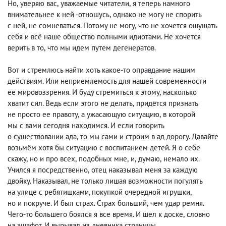
Но
,
уверяю вас
,
уважаемые читатели
,
я теперь намного
внимательнее к ней -отношусь
,
однако не могу не спорить
с ней
,
не сомневаться. Потому не могу
,
что не хочется ощущать
себя и всё наше общество полными идиотами. Не хочется
верить в то
,
что мы идем путем дегенератов.
Вот и стремлюсь найти хоть какое-то оправдание нашим
действиям. Или неприемлемость для нашей современности
ее мировоззрения. И буду стремиться к этому
,
насколько
хватит сил. Ведь если этого не делать
,
придётся признать
не просто ее правоту
,
а ужасающую ситуацию
,
в которой
мы с вами сегодня находимся. И если говорить
о существовании ада
,
то мы сами и строим в ад дорогу. Давайте
возьмём хотя бы ситуацию с воспитанием детей. Я о себе
скажу
,
но и про всех
,
подобных мне
,
и
,
думаю
,
немало их.
Учился я посредственно
,
отец наказывал меня за каждую
двойку. Наказывал, не только лишая возможности погулять
на улице с ребятишками, покупкой очередной игрушки
,
но и покруче. И был страх. Страх больший
,
чем удар ремня.
Чего-то большего боялся я все время. И шел к доске
,
словно
на эшафот. И вырывал из дневника страницы.