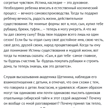
согретые чувством. Истина, наследие — это духовное.
Необходимо ребенка вписать в естественный космический
процесс — вечного самовоспроизводства. Тогда ты подарил
ребёнку вечность
,
радость жизни
,
действительное
существование. Не мнимые формы: вот я
,
мол
,
сын
,
купил тебе
рубашку
,
брюки
,
туфли… — теперь я могу умереть. А что же
ты дал своему сыну? Ведь твои подарки всего лишь на один
сезон! Если бы ты отдал сыну своё достойное имя
,
свою честь
,
своё дело
,
друзей своих
,
народ процветающий. Когда ты ему
дал понимание Истины существования и мудрой жизни
,
вот
тогда ты можешь сказать: «Сын, я дал тебе -самое главное
,
ты будешь счастлив. Ты -будешь покупать рубашки и строить
дома
,
ты теперь знаешь
,
как это делается».
Слушая высказывания академика Щетинина
,
наблюдая его
взаимоотношения с детьми
,
я отмечал
,
что они схожи с тем
,
что говорила о детях Анастасия
,
и удивлялся: «Каким образом
могут так одинаково или почти одинаково мыслить одинокая
отшельница сибирской тайги и этот седой академик? Почему
он вообще со мной разговаривает? Почему принял так тепло
,