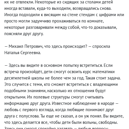
их не отвлекли. Некоторые из сидящих за столами детей
иногда вставали
,
куда-то выходили
,
возвращались снова.
Иногда подходили к висящим на стене стендам с цифрами или
просто могли задумчиво прохаживаться по комнате
,
некоторые разговаривали между собой
,
что-то доказывали
,
поясняли друг другу.
— Михаил Петрович
,
что здесь происходит? — спросила
Наталья Сергеевна.
— Здесь вы видите в основном попытку встретиться. Если
встреча произойдёт
,
дети смогут освоить курс математики
десятилетней школы не более чем за год. Такая стоит задача.
Это случится с теми
,
кто сможет встретиться с владеющими
подобными знаниями, насколько их отношения будут
открытыми. Их полевые структуры смогут считывать
информацию друг друга. Известное наблюдение в народе —
любовь с первого взгляда
,
когда любящие понимают друг
друга с полуслова. Ты еще не сказал
,
а он уж понял. Вы видите,
что здесь делается все
,
чтобы дети были вольны
,
свободны.
Здесь они смогут спокойно задавать — любые вопросы
,