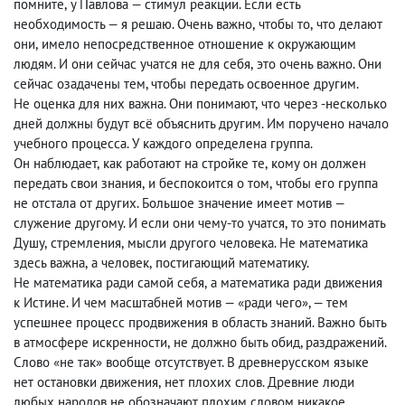
помните
,
у Павлова — стимул реакции. Если есть
необходимость — я решаю. Очень важно
,
чтобы то
,
что делают
они
,
имело непосредственное отношение к окружающим
людям. И они сейчас учатся не для себя
,
это очень важно. Они
сейчас озадачены тем, чтобы передать освоенное другим.
Не оценка для них важна. Они понимают
,
что через -несколько
дней должны будут всё объяснить другим. Им поручено начало
учебного процесса. У каждого определена группа.
Он наблюдает
,
как работают на стройке те
,
кому он должен
передать свои знания
,
и беспокоится о том
,
чтобы его группа
не отстала от других. Большое значение имеет мотив —
служение другому. И если они чему-то учатся
,
то это понимать
Душу
,
стремления
,
мысли другого человека. Не математика
здесь важна
,
а человек
,
постигающий математику.
Не математика ради самой себя
,
а математика ради движения
к Истине. И чем масштабней мотив — «ради чего», — тем
успешнее процесс продвижения в область знаний. Важно быть
в атмосфере искренности
,
не должно быть обид, раздражений.
Слово «не так» вообще отсутствует. В древнерусском языке
нет остановки движения
,
нет плохих слов. Древние люди
любых народов не обозначают плохим словом никакое