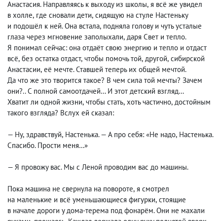
Анастасия. Направляясь к выходу из школы
,
я всё же увидел
в холле
,
где сновали дети
,
сидящую на стуле Настеньку
и подошёл к ней. Она встала
,
подняла голову и чуть усталые
глаза через мгновение заполыхали
,
даря Свет и тепло.
Я понимал сейчас: она отдаёт свою энергию и тепло и отдаст
всё
,
без остатка отдаст
,
чтобы помочь той
,
другой
,
сибирской
Анастасии
,
её мечте. Ставшей теперь их общей мечтой.
Да что же это творится такое? В чем сила той мечты? Зачем
они?.. С полной самоотдачей… И этот детский взгляд…
Хватит ли одной жизни
,
чтобы стать
,
хоть частично
,
достойным
такого взгляда? Вслух ей сказал:
— Ну
,
здравствуй
,
Настенька. — А про себя: «Не надо
,
Настенька.
Спасибо. Прости меня…»
— Я провожу вас. Мы с Леной проводим вас до машины.
Пока машина не свернула на повороте
,
я смотрел
на маленькие и всё уменьшающиеся фигурки
,
стоящие
в начале дороги у дома-терема под фонарём. Они не махали