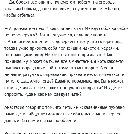
— Да
,
бросят все они и с пулеметом побегут на огороды
,
к нашим бабкам
,
дачникам твоим
,
а пулеметов нет у бабок
,
чтобы отбиться.
— А добежать успеют? Как считаешь ты? Между собой за бабок
не передерутся? Вот и получается
,
если не спорить
с Анастасией, отнестись с доверием к тому
,
что говорит она
,
тогда нужно признать себя полнейшим идиотом
,
червями
,
погоняющими плод. Не хочется такого признавать! Так
понимая
,
ну
,
может быть
,
не всё в Анастасии
,
я хоть какое-то
пытаюсь оправдание найти тому
,
что мы творим. А если
не найти разумных оправданий
,
признать несостоятельность
пути
,
тогда… А что тогда? Давайте поразмыслим. Быть может
,
стоит детям дать без наших постулатов подрасти? И у детей
спросить
,
куда и как нам следует идти?
Анастасия говорит о том
,
что дети
,
не искалеченные духовно
нами, дети найдут возможность и себя и нас спасти
,
вернее
,
данный Рай нам изначально обрести.
Все просто и не очень просто в нашем мире
,
оказывается.