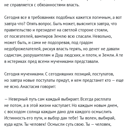
не справляется с обязанностями власть.
Сегодня все в требованиях подобных кажется логичным
,
а вот
завтра что? Опять вопрос. Быть может
,
выяснится завтра
,
что
правительство и президент на светлой стороне стояли
,
от посягателей
,
вампиров Землю всю спасали. Невольно
,
может быть
,
и сами не подозревая
,
под градом
недоброжелателей
,
рискуя власть терять
,
но денег не давали
садистам
,
разрушителям и Душ людских, и плоти
,
и Земли. А те
в истериках пред всеми мучениками представали.
Сегодня мучениками. С сегодняшних позиций
,
постулатов
,
но завтра новые постулаты придут
,
и кем предстанет кто — еще
не ясно. Анастасия говорит:
— Неверный путь сам каждый выбирает. Всегда расплата
не потом
,
а в этой жизни наступает. Но каждым новым днем
,
с восходом солнца каждым дано для каждого осмыслить
Истинность его пути
,
и выбор дан тебе! Ты волен
,
выбирай
,
куда идти. Ты человек! Осмысли суть свою. Ты — человек
,