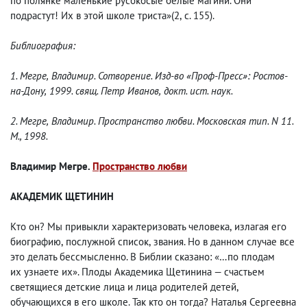
по полянке маленькие русокосые белые магини. Они
подрастут! Их в этой школе триста»
(
2
,
с. 155).
Библиография:
1. Мегре
,
Владимир. Сотворение. Изд-во «Проф-Пресс»: Ростов-
на-Дону
,
1999. свящ. Петр Иванов
,
докт. ист. наук.
2. Мегре
,
Владимир. Пространство любви. Московская тип. N 11.
М., 1998.
Владимир Мегре.
Пространство любви
АКАДЕМИК ЩЕТИНИН
Кто он? Мы привыкли характеризовать человека
,
излагая его
биографию
,
послужной список
,
звания. Но в данном случае все
это делать бессмысленно. В Библии сказано: «…по плодам
их узнаете их». Плоды Академика Щетинина — счастьем
светящиеся детские лица и лица родителей детей
,
обучающихся в его школе. Так кто он тогда? Наталья Сергеевна