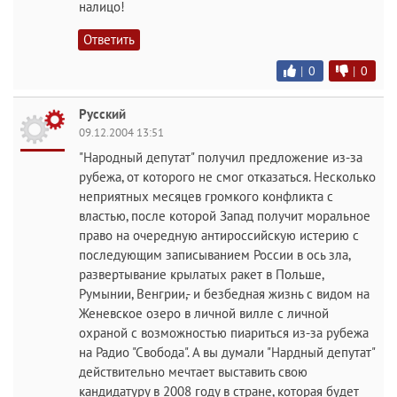
налицо!
Ответить
|
0
|
0
Русский
09.12.2004 13:51
"Народный депутат" получил предложение из-за
рубежа, от которого не смог отказаться. Несколько
неприятных месяцев громкого конфликта с
властью, после которой Запад получит моральное
право на очередную антироссийскую истерию с
последующим записыванием России в ось зла,
развертывание крылатых ракет в Польше,
Румынии, Венгрии,- и безбедная жизнь с видом на
Женевское озеро в личной вилле с личной
охраной с возможностью пиариться из-за рубежа
на Радио "Свобода". А вы думали "Нардный депутат"
действительно мечтает выставить свою
кандидатуру в 2008 году в стране, которая будет