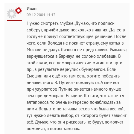
Иван
09.12.2004 14:43
Нужно смотреть глубже. Думаю, что подписи
соберут, причём даже несколько лишних. Далее в
госдуме примут соответствующее решение. После
чего, если Володя не покинет страну, ему житья в
Москве не дадут. Лично я не представляю Рыжкова,
вернувшегося в Барнаул не солоно хлебавши. В
этой связи, все демократические митинги и пр. и
пр., в результате вернулись бумерангом. Если
Емешин или ещё кто там есть, хотите победить
ненавистного В. Путина - пожалуйста. А мне вот
при узурпаторе Путине, живется намного лучше
чем при демократе Ельцине. К стати, что касается
алтапресса, то очень интересно понаблюдать за
ними. Ведь это не та чаша весов, что была весной,
тут нужно делать выбор, от которого будет зависит
всё. Думаю, что они рисковать не будут, помолчат-
помолчат, а потом замочаь.