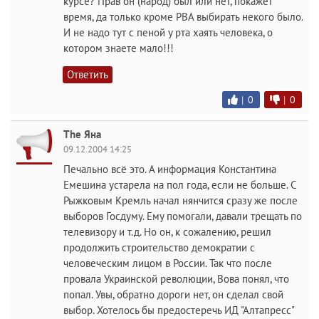
курсе? Прав он (народ) был или нет, покажет
время, да только кроме РВА выбирать некого было.
И не надо тут с пеной у рта хаять человека, о
котором знаете мало!!!
Ответить
|
0
|
0
The Яна
09.12.2004 14:25
Печально всё это. А информация Константина
Емешина устарела на пол года, если не больше. С
Рыжковым Кремль начал нянчится сразу же после
выборов Госдуму. Ему помогали, давали трещать по
телевизору и т.д. Но он, к сожалению, решил
продолжить строительство демократии с
человеческим лицом в России. Так что после
провала Украинской революции, Вова понял, что
попал. Увы, обратно дороги нет, он сделал свой
выбор. Хотелось бы предостеречь ИД "Алтапресс"