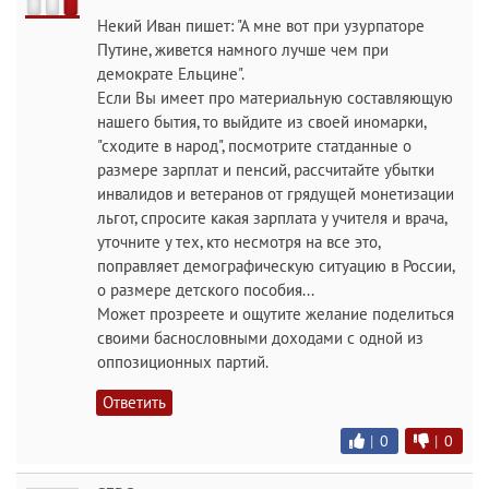
Некий Иван пишет: "А мне вот при узурпаторе
Путине, живется намного лучше чем при
демократе Ельцине".
Если Вы имеет про материальную составляющую
нашего бытия, то выйдите из своей иномарки,
"сходите в народ", посмотрите статданные о
размере зарплат и пенсий, рассчитайте убытки
инвалидов и ветеранов от грядущей монетизации
льгот, спросите какая зарплата у учителя и врача,
уточните у тех, кто несмотря на все это,
поправляет демографическую ситуацию в России,
о размере детского пособия...
Может прозреете и ощутите желание поделиться
своими баснословными доходами с одной из
оппозиционных партий.
Ответить
|
0
|
0