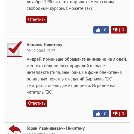
декабре 1990, и с тех пор идет смело своим
свободным курсом. Сможете так?
Ответить
|
0
|
0
Андрею Никитину
09.12.2004 15:27
Андрей, поменьше обращайте внимание на людей,
жестоко обделенных природой в плане
интеллекта (типа, яны=оли). На фоне блекотания
остальных печатных изданий Барнаула "СК"
смотрится очень даже прилично. Исренне ваш,
читатель "СК".
Ответить
|
0
|
0
Горан Иванишевич- Никитину