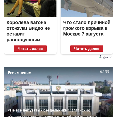
Королева вагона
Что стало причиной
отожгла! Видео не
громкого взрыва в
оставит
Москве 7 августа
равнодушным
Читать далее
Читать далее
35
Есть мнение
«Не все депутаты - бездельники»:
алтайские
парламентарии подвели итоги работы восьмого