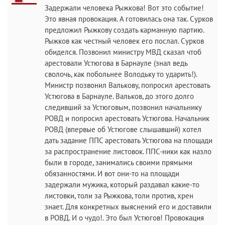
Задержали человека Рыжкова! Вот это событие!
Это явная провокация. А готовилась она так. Сурков
предложил Рыжкову создать карманную партию.
Рыжков как честный человек его послал. Сурков
обиделся. Позвонил министру МВД сказал чтоб
арестовали Устюгова в Барнауле (знал ведь
сволочь, как побольнее Володьку то ударить!).
Министр позвонил Валькову, попросил арестовать
Устюгова в Барнауле. Вальков, до этого долго
следивший за Устюговым, позвонил начальнику
РОВД и попросил арестовать Устюгова. Начальник
РОВД (впервые об Устюгове слышавший) хотел
дать задание ППС арестовать Устюгова на площади
за распространение листовок. ППС-ники как назло
были в городе, занимались своими прямыми
обязанностями. И вот они-то на площади
задержали мужика, который раздавал какие-то
листовки, толи за Рыжкова, толи против, хрен
знает. Для конкретных выяснений его и доставили
в РОВД. И о чудо!. Это был Устюгов! Провокация