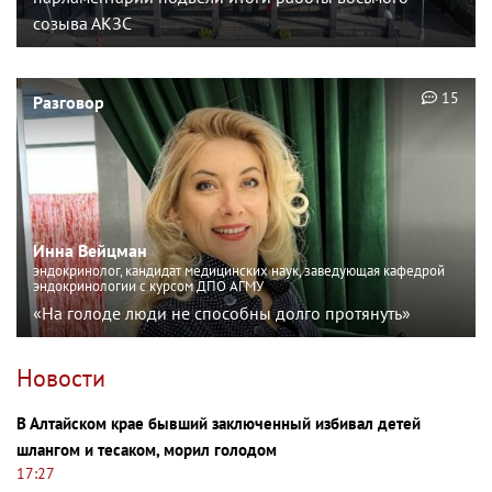
созыва АКЗС
15
Разговор
Инна Вейцман
эндокринолог, кандидат медицинских наук, заведующая кафедрой
эндокринологии с курсом ДПО АГМУ
«На голоде люди не способны долго протянуть»
Новости
В Алтайском крае бывший заключенный избивал детей
шлангом и тесаком, морил голодом
17:27