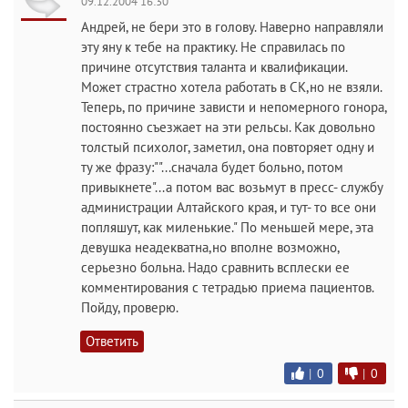
09.12.2004 16:30
Андрей, не бери это в голову. Наверно направляли
эту яну к тебе на практику. Не справилась по
причине отсутствия таланта и квалификации.
Может страстно хотела работать в СК,но не взяли.
Теперь, по причине зависти и непомерного гонора,
постоянно съезжает на эти рельсы. Как довольно
толстый психолог, заметил, она повторяет одну и
ту же фразу:""...сначала будет больно, потом
привыкнете"...а потом вас возьмут в пресс- службу
администрации Алтайского края, и тут- то все они
попляшут, как миленькие." По меньшей мере, эта
девушка неадекватна,но вполне возможно,
серьезно больна. Надо сравнить всплески ее
комментирования с тетрадью приема пациентов.
Пойду, проверю.
Ответить
|
0
|
0