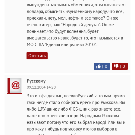
вынуждена закрывать обменники, отказываться от
доллара, объяснять изумленному народу, что все,
приехали, нету, мол, нефти и все такое? Он же
очень хитер, наш "Народный депутат". Он же
понимает, что будут волнения, будет
вмешательство извне, будет то, что называется в
МО США "Единая инициатива 2010".
Ответить
|
0
|
0
Русскому
09.12.2004 14:20
Это ин-фа для вас, псевдоРусский, а то вам прямо
таки негде стало собирать ересь про Рыжкова. Вы
либо ЦРУ-шник либо ФСБ-шник, раз знаете все,
даже про жневское озеро. Народным Рыжкова
называют потому что его выбрал народ! Или вы и
про каку-нибудь подтасовку итогов выборов в