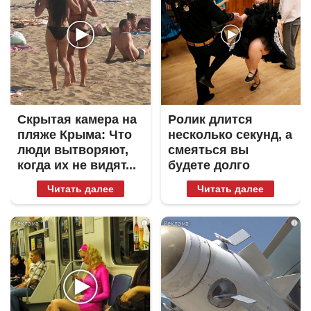
Скрытая камера на
Ролик длится
пляже Крыма: Что
несколько секунд, а
люди вытворяют,
смеяться вы
когда их не видят...
будете долго
Читать далее
Читать далее
i
i