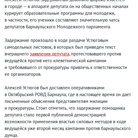
в городе — в аппарате депутата он на общественных началах
курирует образовательные программы для молодежи
,
в частности
,
его ученики составляют значительную чатсь
депутатов барнаульского Молодежного парламента.
Задержание произошло в ходе раздачи Устюговым
самодельных листовок
,
в которых был приведен текст
вчерашнего
заявления депутата,
протестовавшего против
ведущейся против него клеветнической кампании
и требовавшего от прокуратуры привлечь к ответственности
ее организаторов.
Алексей Устюгов был доставлен оперативниками
в Октябрьский РОВД Барнаула
,
где в настоящее время он дает
письменные объяснения представителям милиции
и прокуратуры. Стоит отметить
,
что задержание помощника
депутата стало первой публичной демонстрацией
возможности применения властью силовых методов в ходе
ведущейся уже второй месяц кампании против барнаульского
думца.