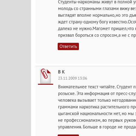
Студенты-наркоманы живут в полной уве
молодь со странными глазами вижу ве
выглядят вполне нормально,но это дъя
ждет страну-одному богу известно.Осо
далеко не нужно.Магомет пришел,что 
призвал бороться со спросом,а не с п
Ответить
В К
23.11.2009 13:06
Внимательнее текст читайте. Студент п
розыске. Эта информация от пресс-с
человека вызывает только негодование
граммами наркотика растительного пр
цыганской национальности нет, но мы з
не профессионализм, во первых руков
управления. Больше в городе не прода