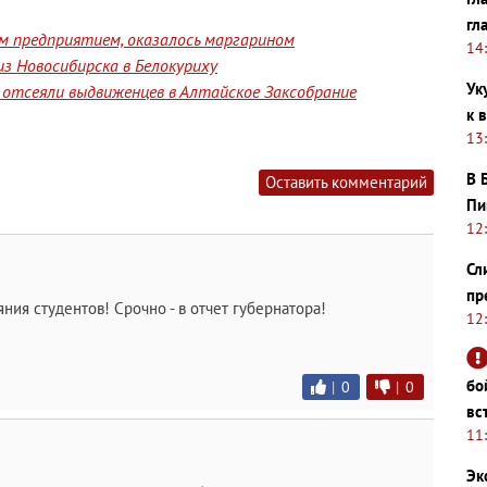
гл
им предприятием, оказалось маргарином
14
з Новосибирска в Белокуриху
Ук
отсеяли выдвиженцев в Алтайское Заксобрание
к 
13
В 
Оставить комментарий
Пи
12
Сл
пр
яния студентов! Срочно - в отчет губернатора!
12
бо
|
0
|
0
вс
11
Эк