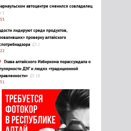
барнаульском автоцентре сменился совладелец
3
:55
адости лидируют среди продуктов,
роваливших» проверку алтайского
спотребнадзора
2
:22
Глава алтайского Избиркома порассуждала о
пулярности ДЭГ и людях «традиционной
правленности»
28
:51