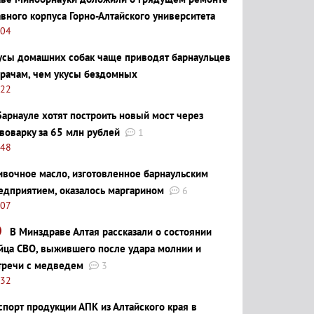
авного корпуса Горно-Алтайского университета
:04
усы домашних собак чаще приводят барнаульцев
врачам, чем укусы бездомных
:22
Барнауле хотят построить новый мост через
воварку за 65 млн рублей
1
:48
ивочное масло, изготовленное барнаульским
едприятием, оказалось маргарином
6
:07
В Минздраве Алтая рассказали о состоянии
йца СВО, выжившего после удара молнии и
тречи с медведем
3
:32
спорт продукции АПК из Алтайского края в