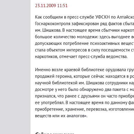
23.11.2009 11:51
Как сообщили в пресс-службе УФСКН по Алтайск
Госнаркоконтроля зафиксирован ряд фактов сбыта
им. Шишкова. В настоящее время сбытчики нарко
большое количество молодежи: здесь выгоднее вс
допускающих потребление психоактивных вещес
стала объектом интересов в силу посещаемости 
наркотиков
,
отмечает пресс-служба ведомства.
Именно возле краевой библиотеке орудовала гру
продажей героина
,
которые сейчас находятся в р
научной библиотекой им. Шишкова сотрудники на
досмотре у него было обнаружено два пакета с 
признался
,
что ранее с друзьями он часто приоб
ее употреблял. В настоящее время по данному фа
приобретение
,
хранение
,
перевозка
,
изготовлени
веществ или их аналогов».