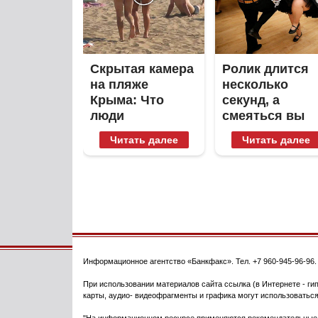
Скрытая камера
Ролик длится
на пляже
несколько
Крыма: Что
секунд, а
люди
смеяться вы
вытворяют,
будете долго
Читать далее
Читать далее
когда их не
видят...
Информационное агентство
«Банкфакс»
. Тел.
+7 960-945-96-96
При использовании материалов сайта ссылка (в Интернете - гип
карты, аудио- видеофрагменты и графика могут использоваться
"На информационном ресурсе применяются рекомендательные т