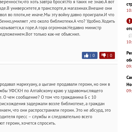
ренности,что хоть завтра бросят.Но я таких не знаю.А вот
ст
зде.В университете,в транспорте,в магазинах.Внешне они
10
вол во плоти,не иначе.Мы эту войну давно проиграли.И что
бенно,умиляет ,что около библиотеки.А что? Удобно.Ходить
называется,к горе.А гора огромная.Недавно министр
от
редложением.Вот только как-не объяснил.
10
Ре
|
0
|
0
об
09
Са
родавал марихуану, а цыгане продавали героин, но они в
Но
лужбы УФСКН по Алтайскому краю у здравомыслящего
09
. О чем сообщение? О том что гражданина Б с 10
оисхождения задержали возле библиотеке, а граждан
наем, что они распространяли героин. Это не абсурд, это
одителя пресс – службы и следовательно всего
ют героин, хочется спросить.