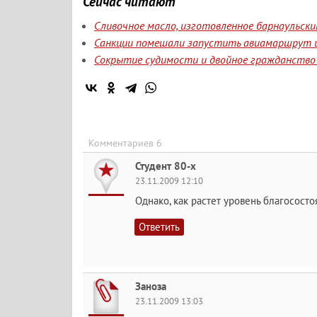
Сейчас читают
Сливочное масло, изготовленное барнаульск
Санкции помешали запустить авиамаршрут и
Сокрытие судимости и двойное гражданство 
Комментариев 6
Студент 80-х
23.11.2009 12:10
Однако, как растет уровень благососто
Ответить
Заноза
23.11.2009 13:03