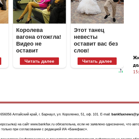
Королева
Этот танец
вагона отожгла!
невесты
Видео не
оставит вас без
оставит
слов!
равнодушным
Пересмотрела
Жи
Читать далее
Читать далее
10 раз
до
15
.
656056
Алтайский край, г. Барнаул
,
ул. Короленко, 51, оф. 101
. E-mail:
bankfaxnews@ya
ерссылка) на сайт www.bankfax.ru обязательна, если не заявлено однозначно, что ав
 только при согласовании с редакцией ИА «Банкфакс».
ехнологии (информационные технологии предоставления информации на основе сбора