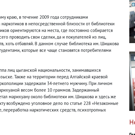
ому краю
,
в течение 2009 года сотрудниками
 наркотиков в непосредственной близости от библиотеки
тиков ориентируются на места
,
где постоянно собирается
его проводить свои сделки, да и покупателей из лиц
,
тв
,
хоть отбавляй. В данном случае библиотека им. Шишкова
студентами
,
которые все чаще становятся потребителями
ппа лиц цыганской национальности
,
занимавшихся
озыске. Также на территории перед Алтайской краевой
ркополиции задержали 34-летнего мужчину. При личном
марихуаной весом более 10 граммов. Задержанный
ретал марихуану около библиотеки им. Шишкова и здесь же
кту возбуждено уголовное дело по статье 228 «Незаконные
е, переработка наркотических средств
,
психотропных
Н
Гл