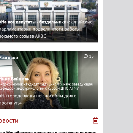
«Не все депутаты - бездельники»:
алтайские
парламентарии подвели итоги работы
восьмого созыва АКЗС
15
Разговор
Инна Вейцман
эндокринолог, кандидат медицинских наук, заведующая
кафедрой эндокринологии с курсом ДПО АГМУ
«На голоде люди не способны долго
протянуть»
овости
аве Минобрнауки доложили о грядущем ремонте