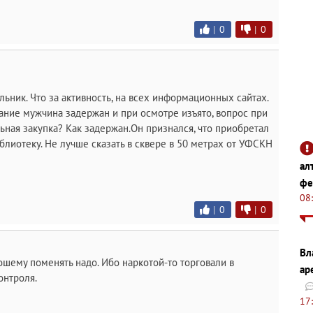
|
0
|
0
льник. Что за активность, на всех информационных сайтах.
ание мужчина задержан и при осмотре изъято, вопрос при
ьная закупка? Как задержан.Он признался, что приобретал
иблиотеку. Не лучше сказать в сквере в 50 метрах от УФСКН
ал
фе
08
|
0
|
0
Вл
ошему поменять надо. Ибо наркотой-то торговали в
ар
онтроля.
17