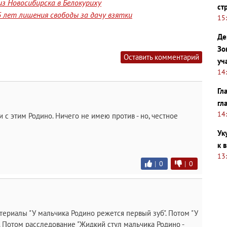
з Новосибирска в Белокуриху
ст
 лет лишения свободы за дачу взятки
15
Де
Зо
Оставить комментарий
уч
14
Гл
гл
14
ли с этим Родино. Ничего не имею против - но, честное
Ук
к 
13
|
0
|
0
атериалы "У мальчика Родино режется первый зуб". Потом "У
. Потом расследование "Жидкий стул мальчика Родино -