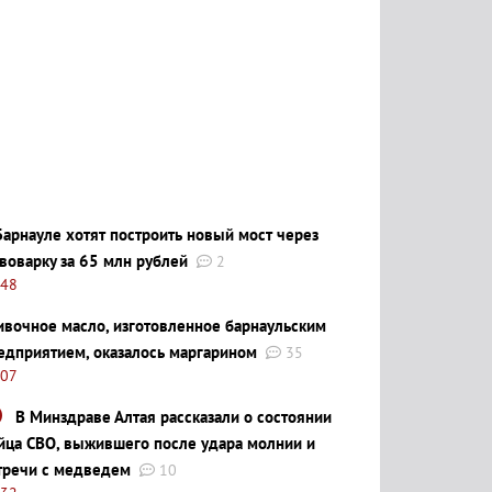
Барнауле хотят построить новый мост через
воварку за 65 млн рублей
2
:48
ивочное масло, изготовленное барнаульским
едприятием, оказалось маргарином
35
:07
В Минздраве Алтая рассказали о состоянии
йца СВО, выжившего после удара молнии и
тречи с медведем
10