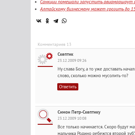
Санкции помешали запустить авиамаршрут и
Алтайскому бизнесмену может грозить до 15
Комментариев 13
Скептик
23.12.2009 09:26
Ну слава Богу, а то уже доставать нача
слово, сколько можно мусолить-то?
Ответить
Симон Петр-Скептику
23.12.2009 10:08
Все только начинается. Скоро будут м
мальчика Родино ребежтся второй зуб"