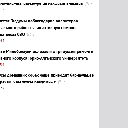
роительства, несмотря на сложные времена
2
:18
путат Госдумы поблагодарил волонтеров
нального района за их активную помощь
астникам СВО
9
:44
аве Минобрнауки доложили о грядущем ремонте
авного корпуса Горно-Алтайского университета
:04
усы домашних собак чаще приводят барнаульцев
врачам, чем укусы бездомных
3
:22