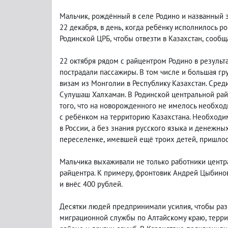
Мальчик
,
рождённый в селе Родино и названный
22 декабря
,
в день
,
когда ребёнку исполнилось ро
Родинской ЦРБ
,
чтобы отвезти в Казахстан
,
сообща
22 октября рядом с райцентром Родино в результ
пострадали пассажиры. В том числе и большая гр
визам из Монголии в Республику Казахстан. Сре
Сулушаш Халхаман. В Родинской центральной рай
того
,
что на новорожденного не имелось необхо
с ребёнком на территорию Казахстана. Необход
в России
,
а без знания русского языка и денежны
переселенке
,
имевшей ещё троих детей
,
пришлос
Мальчика выхаживали не только работники центр
райцентра. К примеру, фронтовик Андрей Цыбино
и внёс 400 рублей.
Десятки людей предпринимали усилия
,
чтобы ра
миграционной службы по Алтайскому краю
,
терри