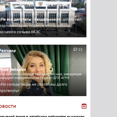
«Не все депутаты - бездельники»:
алтайские
парламентарии подвели итоги работы
восьмого созыва АКЗС
15
Разговор
Инна Вейцман
эндокринолог, кандидат медицинских наук, заведующая
кафедрой эндокринологии с курсом ДПО АГМУ
«На голоде люди не способны долго
протянуть»
овости
изывной пункт в алтайском райцентре выселили