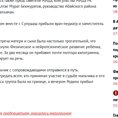
ись также представители МИДа
,
консульства МИДа РК
из
Алтае Мурат Бекмуратов
,
руководство Абайского района
18
алхаман.
В 
ром вместе с Сулушаш прибыли врач-педиатр и заместитель
де
17
стреча матери и сына была настолько трогательной
,
что
По
нули. Физическое и нейропсихическое развитие ребёнка
,
по
е. За два месяца он прибавил почти полтора килограмма
,
кр
ирует на речь.
16
альчик с сопровождающими отправился в путь.
Фе
ередать всем
,
кто принимал участие в судьбе мальчика и его
пр
са группа была на границе
,
а вечером Родино прибыл
16
ле
15
им предприятием, оказалось маргарином
Гл