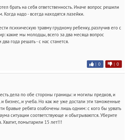
отел брать на себя ответственность. Иначе вопрос решили
м. Когда надо - всегда находятся лазейки.
ести психическую травму грудному ребенку, разлучив его с
ир: какие мы молодцы, всего за два месяца вопрос
два года решать - с нас станется.
|
0
|
0
, есть дела по обе стороны границы: и могилы предков, и
 и бизнес, и учеба. Но как же уже достали эти таможенные
эти бравые ребята озабочены лишь одним: с кого бы урвать
аума ситуации соответствующе и обыгрываются. Уберите
 Хватит, помытарили 15 лет!!!