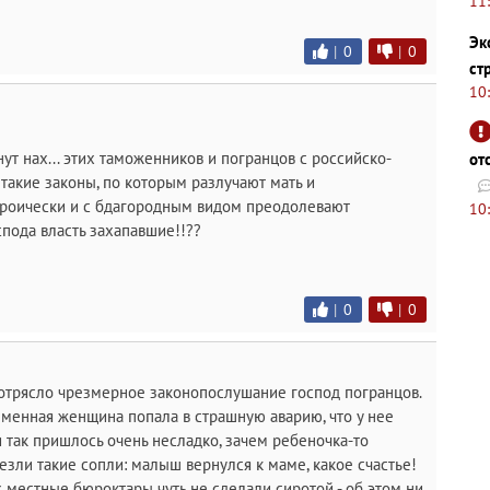
11
Эк
|
0
|
0
ст
10
нут нах... этих таможенников и погранцов с российско-
от
 такие законы, по которым разлучают мать и
ероически и с бдагородным видом преодолевают
10
пода власть захапавшие!!??
|
0
|
0
потрясло чрезмерное законопослушание господ погранцов.
ременная женщина попала в страшную аварию, что у нее
 так пришлось очень несладко, зачем ребеночка-то
езли такие сопли: малыш вернулся к маме, какое счастье!
х местные бюроктары чуть не сделали сиротой - об этом ни