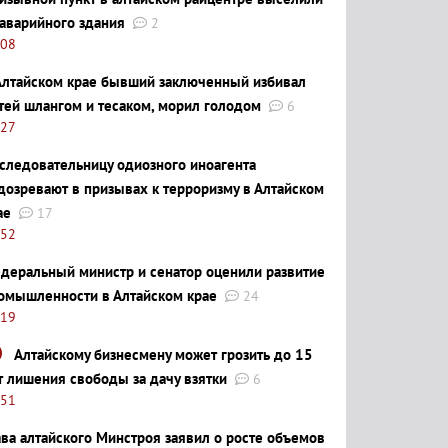
 аварийного здания
2
:08
Алтайском крае бывший заключенный избивал
тей шлангом и тесаком, морил голодом
6
:27
следовательницу одиозного иноагента
дозревают в призывах к терроризму в Алтайском
ае
17
:52
деральный министр и сенатор оценили развитие
омышленности в Алтайском крае
24
:19
Алтайскому бизнесмену может грозить до 15
т лишения свободы за дачу взятки
6
:51
ава алтайского Минстроя заявил о росте объемов