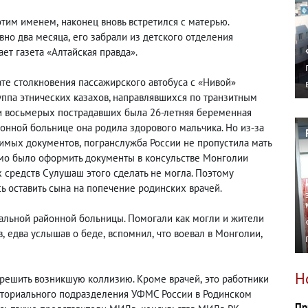
 этим именем
,
наконец вновь встретился с матерью.
вно два месяца
,
его забрали из детского отделения
ет газета «Алтайская правда».
ате столкновения пассажирского автобуса с «Нивой»
уппа этнических казахов, направлявшихся по транзитным
ди восьмерых пострадавших была 26-летняя беременная
онной больнице она родила здорового мальчика. Но из-за
димых документов
,
погранслужба России не пропустила мать
имо было оформить документы в консульстве Монголии
х средств Сулушаш этого сделать не могла. Поэтому
ь оставить сына на попечение родинских врачей.
альной районной больницы. Помогали как могли и жители
в
,
едва услышав о беде
,
вспомнил
,
что воевал в Монголии
,
Н
зрешить возникшую коллизию. Кроме врачей
,
это работники
ториального подразделения УФМС России в Родинском
Пр