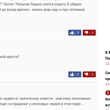
?". Потом "Мальчик Родино учится ходить". В общем,
 до конца времен - можно ведь еще и про потомков
|
0
|
0
В 
рной ярости?
Пи
12
Сл
|
0
|
0
пр
12
е нравится: трагические новости - ужастики, позитивные -
бо
ть ещё сострадание у некоторых людей в этом мире...
вс