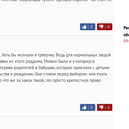
|
0
|
0
Ре
об
09
. Хоть бы молчали в тряпочку. Ведь для нормальных людей
авки из этого роддома. Можно было и у нотариуса
стерики родителей и бабушки, которые приехали с детьми
ьства о рождении. Они стояли перед выбором: или ехать
о что же за закон такой, это просто крепостное право
|
0
|
0