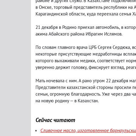
районе и других служб. В Казахстане подключил
в Омске
,
торговый представитель республики на 
Карагандинской области
,
куда переехала семья Х
21 декабря в Родино приехал автомобиль
,
в кото
акима Абайского района Ибрагим Ислямов.
По словам главного врача ЦРБ Сергея Сердюка
,
в
некоторые присутствующие медработницы всплак
которого выхаживали медики
,
соответствует норм
уверенно держит головку
,
фиксирует взгляд
,
реаг
Мать ночевала с ним. А рано утром 22 декабря м
Представители казахстанской стороны просили п
семьи
,
огромную благодарность. Уже через два ча
на новую родину — в Казахстан.
Сейчас читают
Сливочное масло, изготовленное барнаульск