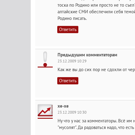
тоска по Родино или просто не то съел
алтайские СМИ обеспечили себя темой
Родино писать.
Ответить
Предыдушим комментаторам
23.12.2009 10:29
Как же вы до сих пор не сдохли от че
Ответить
хе-хе
23.12.2009 10:30
Ну что у нас за комментаторы. Всё им н
"мусолят". Да радоваться надо, что ес