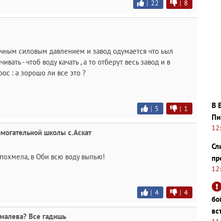
|
22
|
8
ычным силовым давлением и завод одумается что ьыл
ивать - чтоб воду качать , а то отберут весь завод и в
ос : а зорошо ли все это ?
В 
|
5
|
1
Пи
12
могательной школы с.Аскат
Сл
 похмела, в Оби всю воду выпью!
пр
12
|
4
|
4
бо
вс
хмалева? Все гадишь