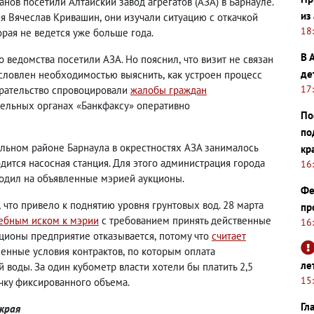
анов посетили Алтайский завод агрегатов
(
АЗА) в Барнауле.
из
ия Вячеслав Кривашин
,
они изучали ситуацию с откачкой
18
орая не ведется уже больше года.
В 
о ведомства посетили АЗА. Но пояснил
,
что визит не связан
де
условлен необходимостью выяснить
,
как устроен процесс
17
рательство спровоцировали
жалобы граждан
тельных органах
«
Банкфаксу
»
оперативно
По
по
льном районе Барнаула в окрестностях АЗА занималось
кр
дится насосная станция. Для этого администрация города
16
одил на объявленные мэрией аукционы.
Фе
,
что привело к поднятию уровня грунтовых вод. 28 марта
пр
дебным иском к мэрии
с требованием принять действенные
16
ционы предприятие отказывается
,
потому что
считает
енные условия контрактов
,
по которым оплата
ле
 воды. За один кубометр власти хотели бы платить 2,5
15
чку фиксированного объема.
Гл
края