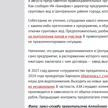
8 августа представители правоохранительных орг
Как сообщил ИА «Банкфакс» директор предприят
грунтовых вод в Центральном районе города
,
кот
Собеседник не уточнил
,
сотрудники какого именн
с какими-либо претензиями к предприятию
,
а об
откачки грунтовых вод. Предположительно
,
разби
на подтопления домов и участков
. В правоохрани
не прокомментировали ситуацию.
Напомним
,
что раньше водопонижением в Центра
само предприятие
,
в распоряжении которого нахо
ежегодно заключала с ним договоры — завод вых
В 2023 году данное сотрудничество прекратилось
2024 года прокуратура Барнаула
обратилась с су
меры для водопонижения.
Выходить на новые аук
их незаконными
. В частности
,
АЗА смущают измен
производится в зависимости от объема откаченной
рубля. Предыдущие контракты предполагали отка
Фото: пресс-служба правительства Алтайского 