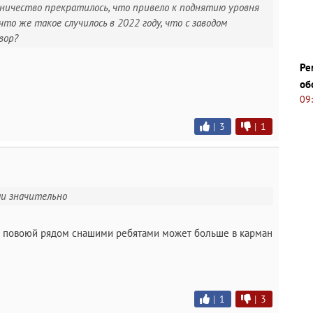
дничество прекратилось, что привело к поднятию уровня
 что же такое случилось в 2022 году, что с заводом
вор?
Ре
об
09
|
3
|
1
ли значительно
ди повоюй рядом снашими ребятами может больше в карман
|
1
|
3