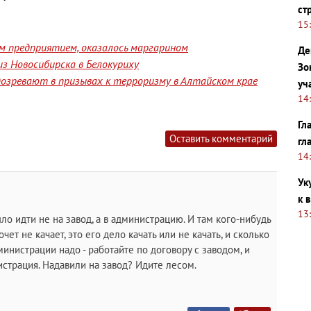
ст
15
им предприятием, оказалось маргарином
Де
з Новосибирска в Белокуриху
Зо
озревают в призывах к терроризму в Алтайском крае
уч
14
Гл
Оставить комментарий
гл
14
Ук
к 
13
 идти не на завод, а в администрацию. И там кого-нибудь
очет не качает, это его дело качать или не качать, и сколько
дминистрации надо - работайте по договору с заводом, и
истрация. Надавили на завод? Идите лесом.