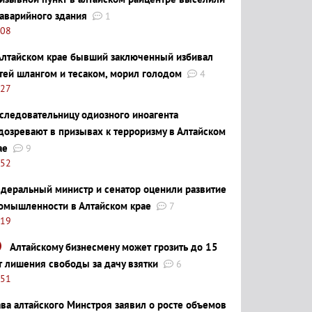
 аварийного здания
1
:08
Алтайском крае бывший заключенный избивал
тей шлангом и тесаком, морил голодом
4
:27
следовательницу одиозного иноагента
дозревают в призывах к терроризму в Алтайском
ае
9
:52
деральный министр и сенатор оценили развитие
омышленности в Алтайском крае
7
:19
Алтайскому бизнесмену может грозить до 15
т лишения свободы за дачу взятки
6
:51
ава алтайского Минстроя заявил о росте объемов