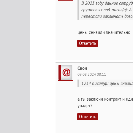
В 2023 году данное сотру
грунтовых вод. писал(а): А
перестали заключать дого
цены снизили значительно
Ответить
Свои
09.08.2024 08:11
1234 писал(а): цены снизи
а ты заключи контракт и и
упадет?
Ответить