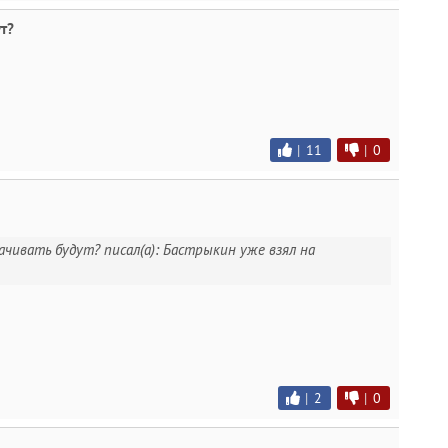
т?
|
11
|
0
ачивать будут? писал(а): Бастрыкин уже взял на
|
2
|
0