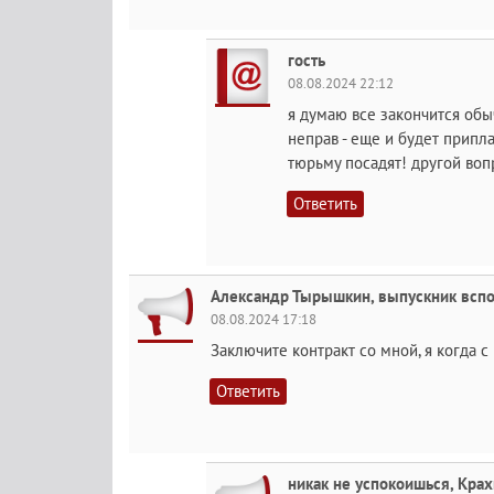
гость
08.08.2024 22:12
я думаю все закончится об
неправ - еще и будет приплач
тюрьму посадят! другой вопр
Ответить
Александр Тырышкин, выпускник вспо
08.08.2024 17:18
Заключите контракт со мной, я когда с
Ответить
никак не успокоишься, Кра