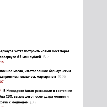
Барнауле хотят построить новый мост через
воварку за 65 млн рублей
2
:48
ивочное масло, изготовленное барнаульским
едприятием, оказалось маргарином
20
:07
В Минздраве Алтая рассказали о состоянии
йца СВО, выжившего после удара молнии и
тречи с медведем
9