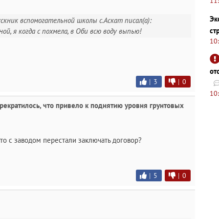
11
Эк
скник вспомогательной школы с.Аскат писал(а):
ст
й, я когда с похмела, в Оби всю воду выпью!
10
от
|
3
|
0
10
рекратилось, что привело к поднятию уровня грунтовых
 что с заводом перестали заключать договор?
|
5
|
0