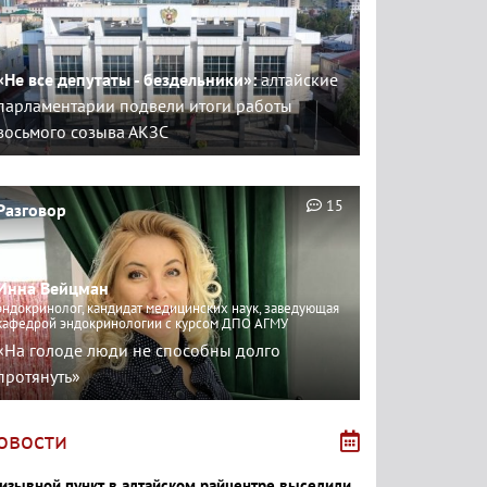
«Не все депутаты - бездельники»:
алтайские
парламентарии подвели итоги работы
восьмого созыва АКЗС
15
Разговор
Инна Вейцман
эндокринолог, кандидат медицинских наук, заведующая
кафедрой эндокринологии с курсом ДПО АГМУ
«На голоде люди не способны долго
протянуть»
овости
изывной пункт в алтайском райцентре выселили