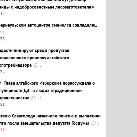
енды с недобросовестным лесозаготовителем
:32
барнаульском автоцентре сменился совладелец
1
:55
адости лидируют среди продуктов,
роваливших» проверку алтайского
спотребнадзора
2
:22
Глава алтайского Избиркома порассуждала о
пулярности ДЭГ и людях «традиционной
правленности»
11
:51
телю Славгорода назначили пенсию и выплатили
лги после вмешательства депутата Госдумы
5
:17