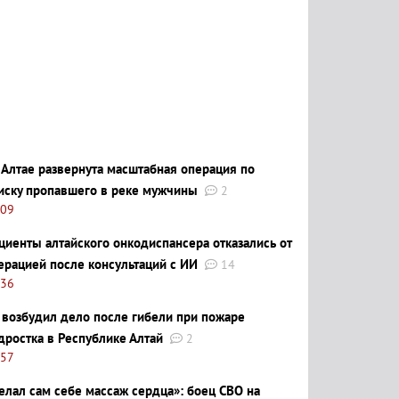
 Алтае развернута масштабная операция по
иску пропавшего в реке мужчины
2
:09
циенты алтайского онкодиспансера отказались от
ерацией после консультаций с ИИ
14
:36
 возбудил дело после гибели при пожаре
дростка в Республике Алтай
2
:57
елал сам себе массаж сердца»: боец СВО на