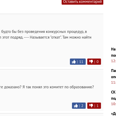
Оставить комментарий
 будто бы без проведения конкурсных процедур, в
этот подряд. ---- Называется "откат". Там можно найти
На
по
12
|
11
|
0
Па
оп
11
оге доказано? Я так понял это комитет по образованию?
СК
по
10
|
2
|
1
«Д