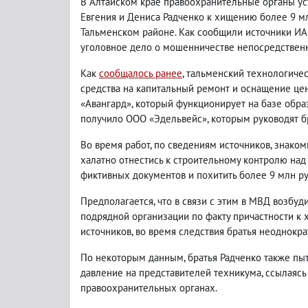
В Алтайском крае правоохранительные органы ус
Евгения и Дениса Радченко к хищению более 9 м
Тальменском районе. Как сообщили источники ИА
уголовное дело о мошенничестве непосредственн
Как
сообщалось ранее
, тальменский технологиче
средства на капитальный ремонт и оснащение це
«Авангард», который функционирует на базе обра
получило ООО «Эдельвейс», которым руководят бр
Во время работ, по сведениям источников, знако
халатно отнестись к строительному контролю над
фиктивных документов и похитить более 9 млн р
Предполагается, что в связи с этим в МВД возбу
подрядной организации по факту причастности к
источников, во время следствия братья неоднокр
По некоторым данным, братья Радченко также пыт
давление на представителей техникума, ссылаясь 
правоохранительных органах.