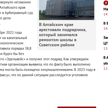
 вернуло незаконно
Алтайского края
Ма
л в Арбитражный суд
14
го дела
.
В 
В Алтайском крае
14
арестовали подрядчика,
бре 2022 года
который занимался
За
т на капитальный
ремонтом школы в
ехнологическом
ЦГ
Советском районе
тавила порядка 38,8
13
и будто бы без
В 
его «Эдельвейс» и получил этот подряд. Как утверждали
уб
ртная организация выявила, что по факту было выполнено
12
умма могла быть похищена злоумышленниками. В 2023 году в
ксу», что по данной ситуации расследуется уголовное