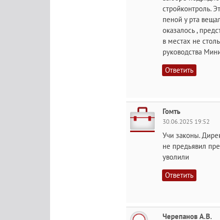
стройконтроль. Э
пеной у рта веща
оказалось , пред
в местах не стол
руководства Мини
Ответить
Гомть
30.06.2025 19:52
Учи законы. Дире
не предьявил прет
уволили
Ответить
Черепанов А.В.