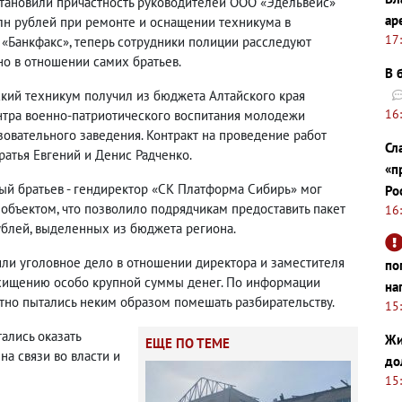
тановили причастность руководителей ООО «Эдельвейс»
ар
лн рублей при ремонте и оснащении техникума в
17
 «Банкфакс», теперь сотрудники полиции расследуют
о в отношении самих братьев.
В 
ский техникум получил из бюджета Алтайского края
16
нтра военно-патриотического воспитания молодежи
зовательного заведения. Контракт на проведение работ
Сл
атья Евгений и Денис Радченко.
«п
мый братьев - гендиректор «СК Платформа Сибирь» мог
Ро
 объектом, что позволило подрядчикам предоставить пакет
16
ублей, выделенных из бюджета региона.
дили уголовное дело в отношении директора и заместителя
по
 хищению особо крупной суммы денег. По информации
на
атно пытались неким образом помешать разбирательству.
15
ались оказать
Жи
ЕЩЕ ПО ТЕМЕ
на связи во власти и
до
15