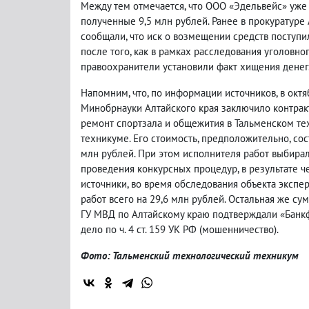
Между тем отмечается, что ООО «Эдельвейс» уже
полученные 9,5 млн рублей. Ранее в прокуратуре 
сообщали, что иск о возмещении средств поступи
после того, как в рамках расследования уголовно
правоохранители установили факт хищения денег
Напомним, что, по информации источников, в октя
Минобрнауки Алтайского края заключило контрак
ремонт спортзала и общежития в Тальменском т
техникуме. Его стоимость, предположительно, сос
млн рублей. При этом исполнителя работ выбирал
проведения конкурсных процедур, в результате ч
источники, во время обследования объекта экспе
работ всего на 29,6 млн рублей. Остальная же с
ГУ МВД по Алтайскому краю подтверждали «Банкфа
дело по ч. 4 ст. 159 УК РФ (мошенничество).
Фото: Тальменский технологический техникум