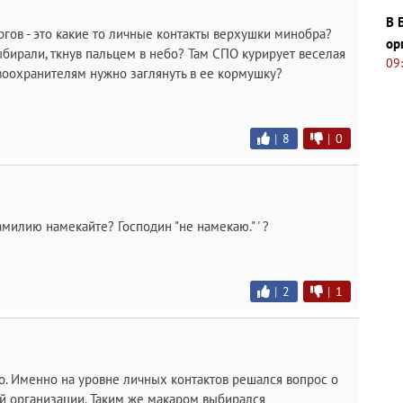
В 
ргов - это какие то личные контакты верхушки минобра?
ор
ыбирали, ткнув пальцем в небо? Там СПО курирует веселая
09
воохранителям нужно заглянуть в ее кормушку?
|
8
|
0
милию намекайте? Господин "не намекаю." ' ?
|
2
|
1
. Именно на уровне личных контактов решался вопрос о
й организации. Таким же макаром выбирался