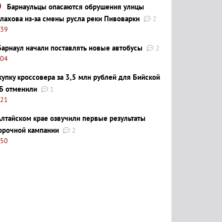
Барнаульцы опасаются обрушения улицы
лахова из-за смены русла реки Пивоварки
2
:39
Барнаул начали поставлять новые автобусы
2
:04
купку кроссовера за 3,5 млн рублей для Бийской
Б отменили
1
:21
Алтайском крае озвучили первые результаты
орочной кампании
2
:50