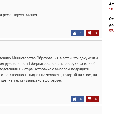
Ал
10
и ремонтирует здания.
Ос
до
09
|
1
|
0
товило Министерство Образования, а затем эти документы
д руководством Губернатора. То есть Говорухина( или её
подставили Виктора Петровича с выбором подрядной
 ответственность падает на человека, который ни сном, ни
удет не так как записано в договоре.
|
6
|
6