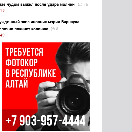
тае чудом выжил после удара молнии
26
:19
ужденный экс-чиновник мэрии Барнаула
срочно покинет колонию
8
:49