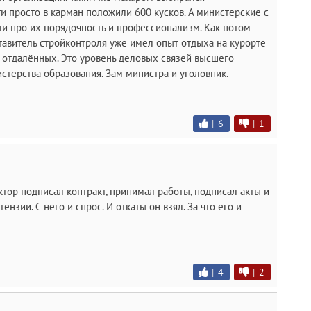
ти просто в карман положили 600 кусков. А министерские с
ли про их порядочность и профессионализм. Как потом
ставитель стройконтроля уже имел опыт отдыха на курорте
ь отдалённых. Это уровень деловых связей высшего
стерства образования. Зам министра и уголовник.
|
6
|
1
ктор подписал контракт, принимал работы, подписал акты и
ензии. С него и спрос. И откаты он взял. За что его и
|
4
|
2