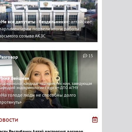
«Не все депутаты - бездельники»:
алтайские
парламентарии подвели итоги работы
восьмого созыва АКЗС
15
Разговор
Инна Вейцман
эндокринолог, кандидат медицинских наук, заведующая
кафедрой эндокринологии с курсом ДПО АГМУ
«На голоде люди не способны долго
протянуть»
овости
асти Республики Алтай расторгнут договор